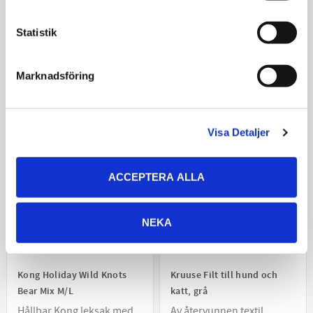
kattmynta
Mysig leksakslama i plysch
med pip och prassel
Statistik
109
89
KR
KR
Marknadsföring
KÖP
KÖP
Visa Detaljer
JUL
ACCEPTERA ALLA
NEKA
Kong Holiday Wild Knots
Kruuse Filt till hund och
Bear Mix M/L
katt, grå
Hållbar Kong leksak med
Av återvunnen textil