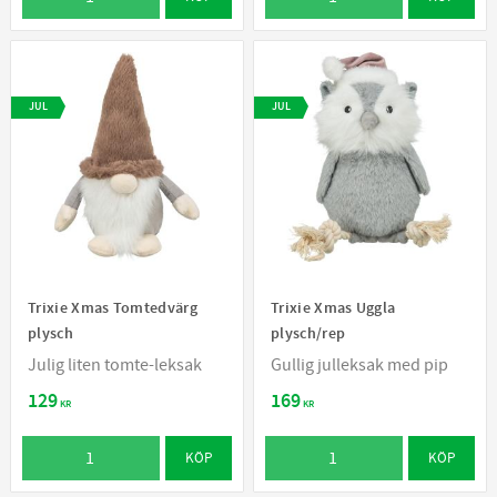
JUL
JUL
Trixie Xmas Tomtedvärg
Trixie Xmas Uggla
plysch
plysch/rep
Julig liten tomte-leksak
Gullig julleksak med pip
129
169
KR
KR
KÖP
KÖP