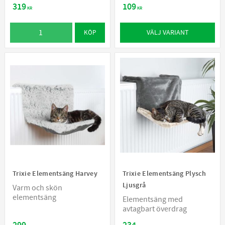
319
109
KR
KR
VÄLJ VARIANT
KÖP
Trixie Elementsäng Harvey
Trixie Elementsäng Plysch
Ljusgrå
Varm och skön
elementsäng
Elementsäng med
avtagbart överdrag