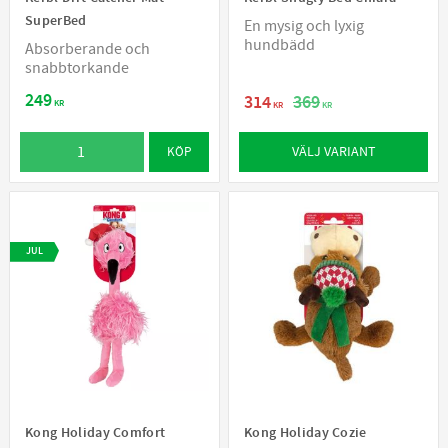
SuperBed
En mysig och lyxig
hundbädd
Absorberande och
snabbtorkande
249
314
369
KR
KR
KR
VÄLJ VARIANT
KÖP
JUL
Kong Holiday Comfort
Kong Holiday Cozie