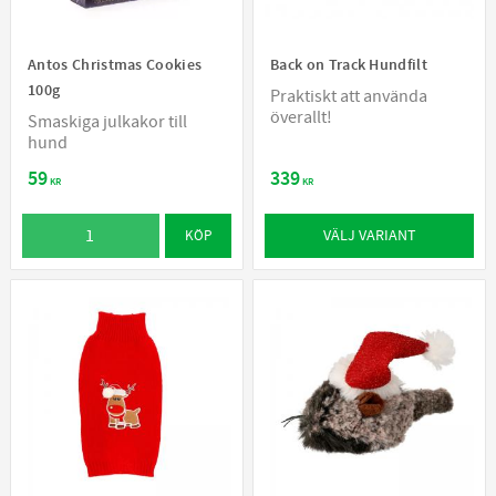
Antos Christmas Cookies
Back on Track Hundfilt
100g
Praktiskt att använda
överallt!
Smaskiga julkakor till
hund
59
339
KR
KR
VÄLJ VARIANT
KÖP