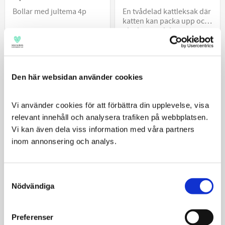
Bollar med jultema 4p
En tvådelad kattleksak där
katten kan packa upp och
plocka isär delarna.
139
89
Innehåller prasselljud,
KR
KR
kardborre och kattmynta.
KÖP
KÖP
Den här websidan använder cookies
Vi använder cookies för att förbättra din upplevelse, visa 
JUL
JUL
relevant innehåll och analysera trafiken på webbplatsen. 
Vi kan även dela viss information med våra partners 
inom annonsering och analys.
Consent
Nödvändiga
Selection
Kong Holiday Sherpsllama
Kong Holiday Teaserloopz
M
Preferenser
Julig kattvippa med