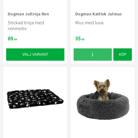
Dogman Jultröja Ren
Dogman Kattlek Julmus
Stickad tröja med
Mus med luva
renmotiv
89
35
KR
KR
VÄLJ VARIANT
KÖP