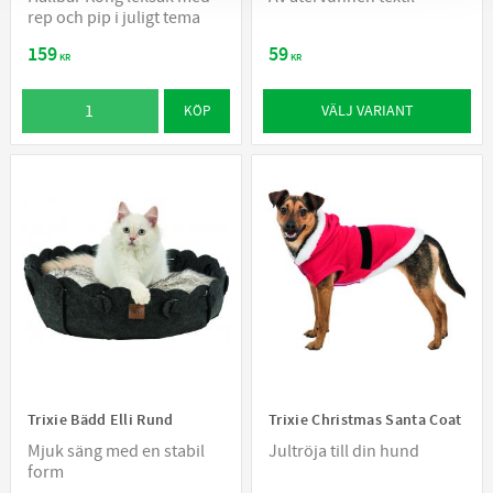
rep och pip i juligt tema
159
59
KR
KR
VÄLJ VARIANT
KÖP
Trixie Bädd Elli Rund
Trixie Christmas Santa Coat
Mjuk säng med en stabil
Jultröja till din hund
form