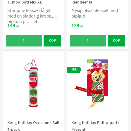
Jumbo Bird Mix XL
Reindeer M
Stor julig leksaksfågel
Mysig plyschleksak med
med en sladdrig kropp,
pipljud
pip och prassel
149
129
KR
KR
KÖP
KÖP
JUL
Kong Holiday Occasions Ball
Kong Holiday Pull-a-partz
4-pack
Present