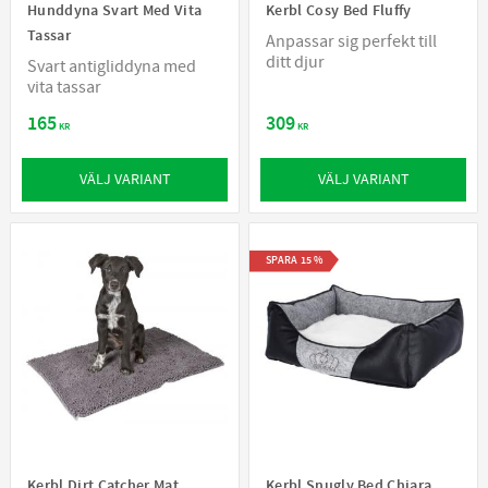
Hunddyna Svart Med Vita
Kerbl Cosy Bed Fluffy
Tassar
Anpassar sig perfekt till
ditt djur
Svart antigliddyna med
vita tassar
165
309
KR
KR
VÄLJ VARIANT
VÄLJ VARIANT
SPARA
15
%
Kerbl Dirt Catcher Mat
Kerbl Snugly Bed Chiara