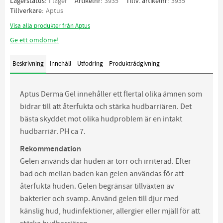
Lagerstatus
I lager
Artikelnr
3935
Tillv. artikelnr
3935
Tillverkare
Aptus
Visa alla produkter från Aptus
Ge ett omdöme!
Beskrivning
Innehåll
Utfodring
Produktrådgivning
Aptus Derma Gel innehåller ett flertal olika ämnen som
bidrar till att återfukta och stärka hudbarriären. Det
bästa skyddet mot olika hudproblem är en intakt
hudbarriär. PH ca 7.
Rekommendation
Gelen används där huden är torr och irriterad. Efter
bad och mellan baden kan gelen användas för att
återfukta huden. Gelen begränsar tillväxten av
bakterier och svamp. Använd gelen till djur med
känslig hud, hudinfektioner, allergier eller mjäll för att