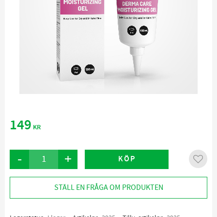
149
KR
-
+
KÖP
Lägg ti
STÄLL EN FRÅGA OM PRODUKTEN