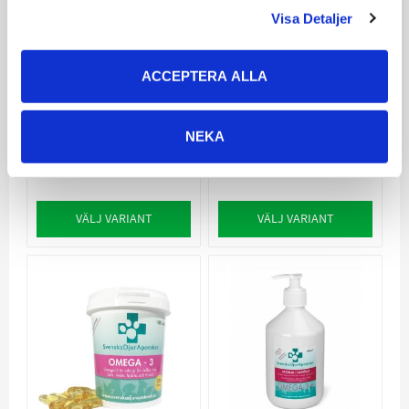
Visa Detaljer
Aptus Derma Care
Dechra DermAllay
Concentrate
Oatmeal
ACCEPTERA ALLA
Spraybalsam
Används på lokala
hudirritationer
En lugnande
NEKA
spraybalsam med
havremjöl
159
219
KR
KR
VÄLJ VARIANT
VÄLJ VARIANT