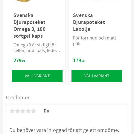
Svenska
Svenska
Djurapoteket
Djurapoteket
Omega 3, 180
Laxolja
softgel kaps
För torr hud och matt
päls
Omega 3 är viktigt för
celler, hud, päls, leder,
hjärta och tassar
279
179
KR
KR
VÄLJ VARIANT
VÄLJ VARIANT
Omdömen
Du