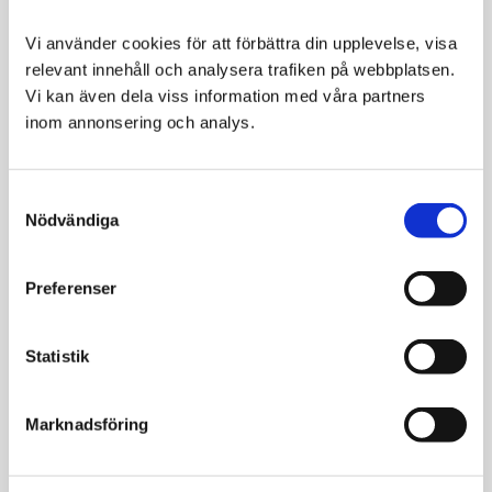
Vi använder cookies för att förbättra din upplevelse, visa 
relevant innehåll och analysera trafiken på webbplatsen. 
Vi kan även dela viss information med våra partners 
Dechra DermAllay
Aptus Derma Care
inom annonsering och analys.
Oatmeal Schampo
Soft Wash 150ml
Lugnande schampo
Extra milt rengörande,
med havremjöl
återfuktar huden samt
Consent
bidrar till att stärka
219
149
Nödvändiga
hudbarriären
Selection
KR
KR
VÄLJ VARIANT
VÄLJ VARIANT
Preferenser
Statistik
Marknadsföring