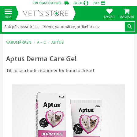
local_shipping
credit_card
FRI FRAKT ÖVER 600:-
SWISH
SVEA
KUNDVA
Meny
FAVORITER
VARUMÄRKEN
A – C
APTUS
Aptus Derma Care Gel
Till lokala hudirritationer för hund och katt