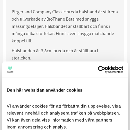
Birger and Company Classic breda halsband är stilrena
och tillverkade av BioThane Beta med snygga
mässingdetaljer. Halsbandet är ställbart och finns i
många olika storlekar. Finns även snygga matchande
koppel till.
Halsbanden är 3,8cm breda och är ställbara i
storleken.
Storlek
Bredd
Längd *
XS
3.8 cm
26-32cm
S
3.8 cm
30-36cm
M
3.8 cm
36-42cm
Den här websidan använder cookies
L
3.8 cm
42-48cm
XL
3.8 cm
48-56cm
Vi använder cookies för att förbättra din upplevelse, visa 
XXL
3.8 cm
56-62cm
relevant innehåll och analysera trafiken på webbplatsen. 
Vi kan även dela viss information med våra partners 
*Längden på halsbanden är mätt efter hålens placering.
inom annonsering och analys.
Mellan hålen skiljer det 2 cm (tex. storlek S. 30, 32, 34,