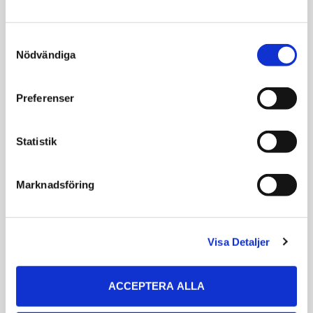
36)
Consent
Nödvändiga
Selection
Preferenser
Statistik
Marknadsföring
Visa Detaljer
En viss
färgskillnad kan förekomma beroende på
bildskärm, fotokvalitet samt upplösning.
ACCEPTERA ALLA