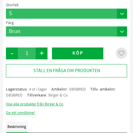
Storlek
Färg
-
+
KÖP
Lägg ti
STÄLL EN FRÅGA OM PRODUKTEN
Lagerstatus
4 st i lager
Artikelnr
DBSBRED
Tillv. artikelnr
DBSBRED
Tillverkare
Birger & Co
Visa alla produkter från Birger & Co
Ge ett omdöme!
Beskrivning