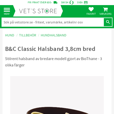
local_shipping
credit_card
FRI FRAKT ÖVER 600:-
SWISH
SVEA
KUNDVA
Meny
FAVORITER
HUND
TILLBEHÖR
HUNDHALSBAND
B&C Classic Halsband 3,8cm bred
Stilrent halsband av bredare modell gjort av BioThane - 3
olika färger