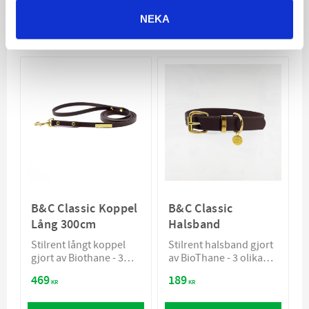
NEKA
Relaterade produkter
B&C Classic Koppel
B&C Classic
Lång 300cm
Halsband
Stilrent långt koppel
Stilrent halsband gjort
gjort av Biothane - 3
av BioThane - 3 olika
olika färger
färger
469
189
KR
KR