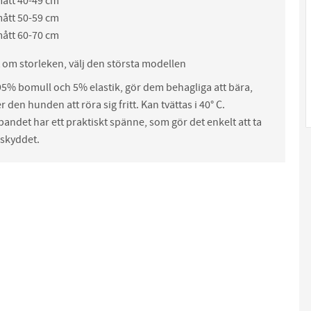
mått 40-49 cm
mått 50-59 cm
mått 60-70 cm
 om storleken, välj den största modellen
95% bomull och 5% elastik, gör dem behagliga att bära,
er den hunden att röra sig fritt. Kan tvättas i 40° C.
bandet har ett praktiskt spänne, som gör det enkelt att ta
 skyddet.