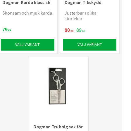
Dogman Karda klassisk
Dogman Tikskydd
Skonsam och mjuk karda
Justerbar i olika
storlekar
79
80
89
KR
KR
KR
VÄLJ VARIANT
VÄLJ VARIANT
Dogman Trubbig sax för