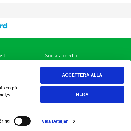
nst
Sociala media
ar jag?
r
ACCEPTERA ALLA
h cookies
on och retur
fiken på 
NEKA
dgivning
nalys.
öring
Visa Detaljer