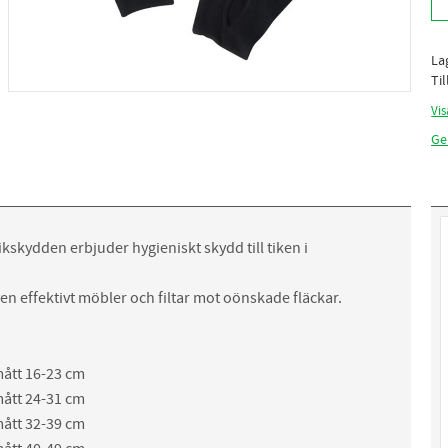
La
Ti
Vis
Ge
ikskydden erbjuder hygieniskt skydd till tiken i
n effektivt möbler och filtar mot oönskade fläckar.
mått 16-23 cm
mått 24-31 cm
mått 32-39 cm