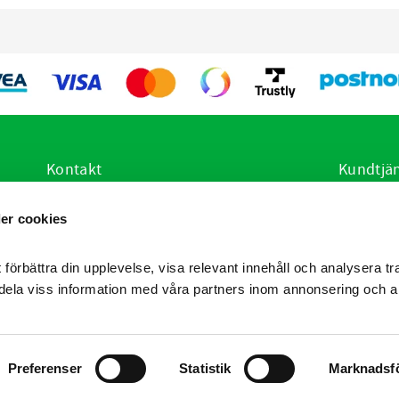
Kontakt
Kundtjä
E-post:
info@vetsstore.se
Hur handl
er cookies
i
Öppettider: Mån-Fre: 07.30-16.30
Köpvillko
Adress: Frögatan 4, 653 36 Karlstad
Policy oc
Reklamati
 förbättra din upplevelse, visa relevant innehåll och analysera tra
Produktrå
dela viss information med våra partners inom annonsering och a
Preferenser
Statistik
Marknadsf