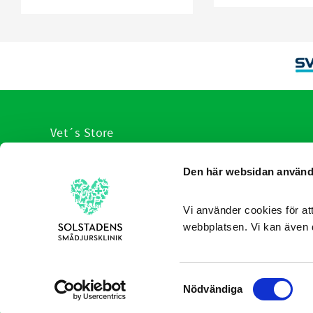
Vet´s Store
VI hjälp er med veterinärens urval av produkter
Den här websidan använd
anpassade för olika sjukdomstillstånd. Du slipper leta, v
redan sorterat produkterna som hjälper allt från hund,
katt ner till de minsta husdjuren.
Vi använder cookies för att
webbplatsen. Vi kan även 
Consent
Nödvändiga
Selection