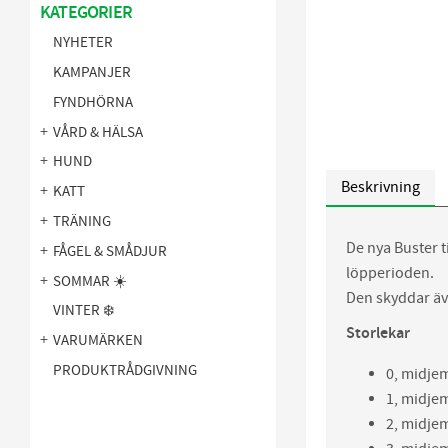
KATEGORIER
NYHETER
KAMPANJER
FYNDHÖRNA
VÅRD & HÄLSA
HUND
Beskrivning
KATT
TRÄNING
De nya Buster t
FÅGEL & SMÅDJUR
löpperioden.
SOMMAR ☀️
Den skyddar äve
VINTER ❄️
Storlekar
VARUMÄRKEN
PRODUKTRÅDGIVNING
0, midje
1, midje
2, midje