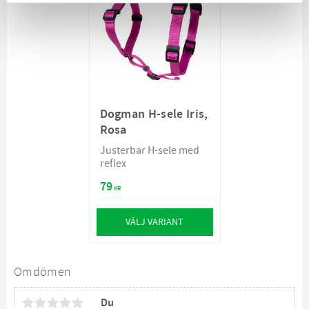
Dogman H-sele Iris,
Rosa
Justerbar H-sele med
reflex
79
KR
VÄLJ VARIANT
Omdömen
Du