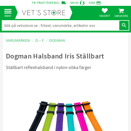
local_shipping
credit_card
FRI FRAKT ÖVER 600:-
SWISH
SVEA
KUNDVA
Meny
FAVORITER
VARUMÄRKEN
D – F
DOGMAN
Dogman Halsband Iris Ställbart
Ställbart reflexhalsband i nylon-olika färger