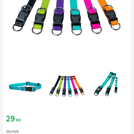
29
KR
Storlek