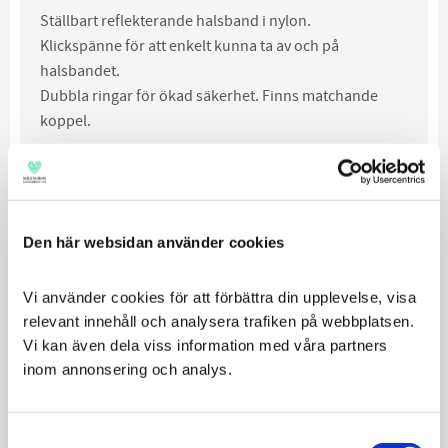
Ställbart reflekterande halsband i nylon.
Klickspänne för att enkelt kunna ta av och på
halsbandet.
Dubbla ringar för ökad säkerhet. Finns matchande
koppel.
Färg:
Rosa, Svart, Turkos, Orange
Storlekar: (bredd och längd)
10 mm, 22-35 cm
Den här websidan använder cookies
15 mm, 35-50 cm
20 mm, 35-60 cm
Vi använder cookies för att förbättra din upplevelse, visa 
relevant innehåll och analysera trafiken på webbplatsen. 
Vi kan även dela viss information med våra partners 
inom annonsering och analys.
Relaterade produkter
Consent