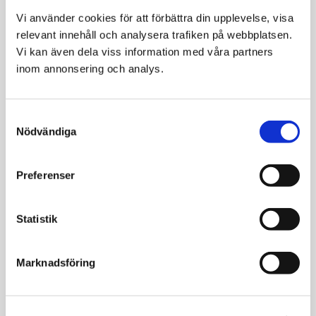
Vi använder cookies för att förbättra din upplevelse, visa 
relevant innehåll och analysera trafiken på webbplatsen. 
Vi kan även dela viss information med våra partners 
Dogman Pep Ups
Dogman Pep Ups
inom annonsering och analys.
No Grain Lamm
No Grain Lax 500g
500g
Lättuggat
belöningsgodis för alla
Lättuggat och
Consent
hundar
spannmålsfritt godis
Nödvändiga
Selection
för alla hundar
139
139
KR
KR
Preferenser
VÄLJ VARIANT
VÄLJ VARIANT
Statistik
SPANNMÅLSFRI
Marknadsföring