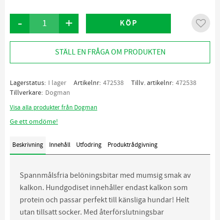
-
+
KÖP
Lägg ti
STÄLL EN FRÅGA OM PRODUKTEN
Lagerstatus
I lager
Artikelnr
472538
Tillv. artikelnr
472538
Tillverkare
Dogman
Visa alla produkter från Dogman
Ge ett omdöme!
Beskrivning
Innehåll
Utfodring
Produktrådgivning
Spannmålsfria belöningsbitar med mumsig smak av
kalkon. Hundgodiset innehåller endast kalkon som
protein och passar perfekt till känsliga hundar! Helt
utan tillsatt socker. Med återförslutningsbar