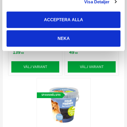
Visa Detaljer
ACCEPTERA ALLA
Dogman Pep Ups
FourFriends Lamb
No Grain Anka 500g
Chip
Lättuggat och
Belöningsgodis av hög
NEKA
spannmålsfritt godis
kvalitet
för alla hundar
139
49
KR
KR
VÄLJ VARIANT
VÄLJ VARIANT
SPANNMÅLSFRI