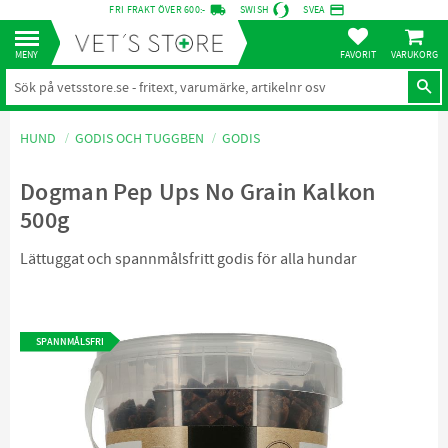
local_shipping
credit_card
FRI FRAKT ÖVER 600:-
SWISH
SVEA
KUNDVA
Meny
FAVORITER
HUND
GODIS OCH TUGGBEN
GODIS
Dogman Pep Ups No Grain Kalkon
500g
Lättuggat och spannmålsfritt godis för alla hundar
SPANNMÅLSFRI