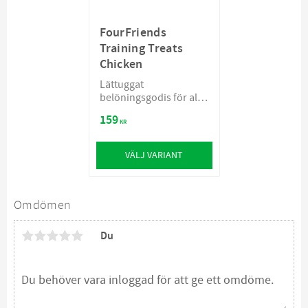
FourFriends
Training Treats
Chicken
Lättuggat
belöningsgodis för alla
hundar
159
KR
VÄLJ VARIANT
Omdömen
Du