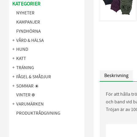
KATEGORIER
NYHETER
KAMPANJER
FYNDHÖRNA
VÅRD & HÄLSA
HUND
KATT
TRÄNING
Beskrivning
FÅGEL & SMÅDJUR
SOMMAR ☀️
För att hålla t
VINTER ❄️
och band vid b
VARUMÄRKEN
Tröjan är av 10
PRODUKTRÅDGIVNING