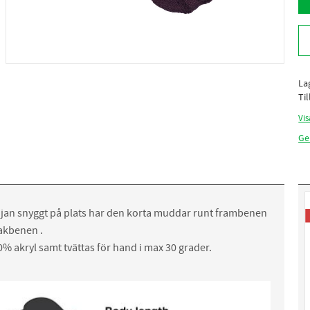
La
Ti
Vi
Ge
röjan snyggt på plats har den korta muddar runt frambenen
akbenen .
0% akryl samt tvättas för hand i max 30 grader.