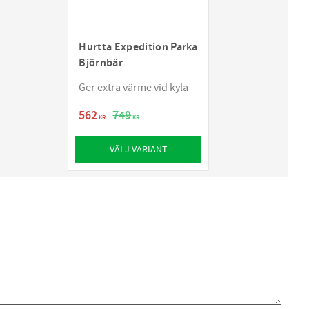
Hurtta Expedition Parka
Björnbär
Ger extra värme vid kyla
562
749
KR
KR
VÄLJ VARIANT