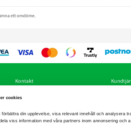
 lämna ett omdöme.
Kontakt
Kundtjä
E-post:
info@vetsstore.se
Hur handl
er cookies
i
Öppettider: Mån-Fre: 07.30-16.30
Köpvillko
Adress: Frögatan 4, 653 36 Karlstad
Policy oc
Reklamati
 förbättra din upplevelse, visa relevant innehåll och analysera tra
Produktrå
dela viss information med våra partners inom annonsering och a