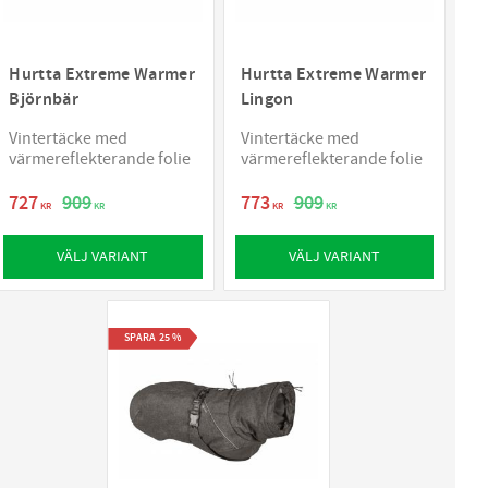
Hurtta Extreme Warmer
Hurtta Extreme Warmer
Björnbär
Lingon
Vintertäcke med
Vintertäcke med
värmereflekterande folie
värmereflekterande folie
727
909
773
909
KR
KR
KR
KR
VÄLJ VARIANT
VÄLJ VARIANT
SPARA
25
%