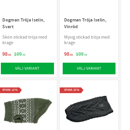
Dogman Tröja Iselin,
Dogman Tröja Iselin,
Svart
Vinröd
Skön stickad tröja med
Mysig stickad tröja med
krage
krage
98
109
98
109
KR
KR
KR
KR
VÄLJ VARIANT
VÄLJ VARIANT
SPARA
10
%
SPARA
20
%