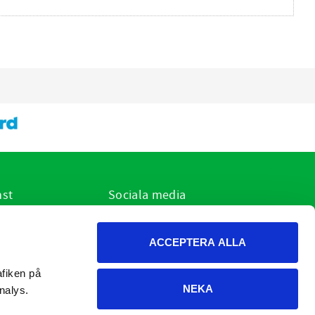
nst
Sociala media
ar jag?
r
ACCEPTERA ALLA
h cookies
on och retur
fiken på 
NEKA
dgivning
nalys.