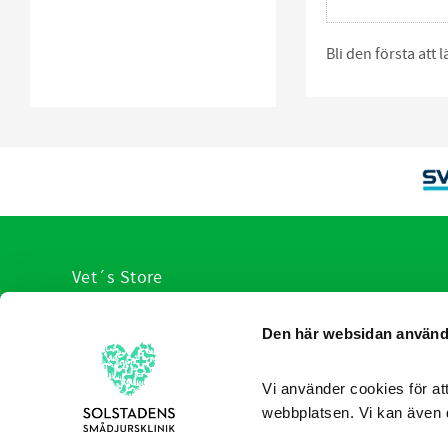
Bli den första att
Vet´s Store
VI hjälp er med veterinärens urval av produkter
Den här websidan använd
anpassade för olika sjukdomstillstånd. Du slipper leta, v
redan sorterat produkterna som hjälper allt från hund,
katt ner till de minsta husdjuren.
Vi använder cookies för att
webbplatsen. Vi kan även 