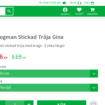
local_shipping
credit_card
FRI FRAKT ÖVER 600:-
SWISH
SVEA
KUNDVAGN
FAVORITER
LOGGA IN
ogman Stickad Tröja Gina
ön stickad tröja med krage - 3 olika färger
edsatt pris:
Ordinarie pris:
6
119
KR
KR
orlek
rg
-
+
KÖP