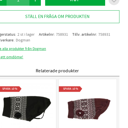
Lägg til
STÄLL EN FRÅGA OM PRODUKTEN
gerstatus
2 st i lager
Artikelnr
758931
Tillv. artikelnr
758931
llverkare
Dogman
sa alla produkter från Dogman
 ett omdöme!
Relaterade produkter
SPARA
10
%
SPARA
10
%