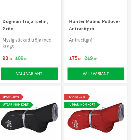
Dogman Tröja Iselin,
Hunter Malmö Pullover
Grön
Antracitgrå
Mysig stickad tröja med
Antracitgrå
krage
98
109
175
219
KR
KR
KR
KR
VÄLJ VARIANT
VÄLJ VARIANT
SPARA
20
%
SPARA
15
%
UTGÅR INOM KORT
UTGÅR INOM KORT