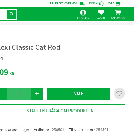
local_shipping
credit_card
FRI FRAKT ÖVER 600:-
SWISH
SVEA
KUNDVAGN
FAVORITER
LOGGA IN
lexi Classic Cat Röd
öd
09
KR
-
+
KÖP
Lägg til
STÄLL EN FRÅGA OM PRODUKTEN
gerstatus
I lager
Artikelnr
258501
Tillv. artikelnr
258501