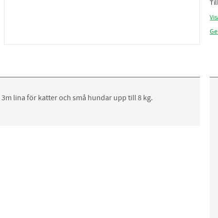
Ti
Vis
Ge
3m lina för katter och små hundar upp till 8 kg.