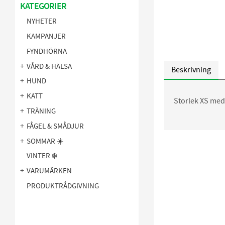
KATEGORIER
NYHETER
KAMPANJER
FYNDHÖRNA
VÅRD & HÄLSA
Beskrivning
HUND
KATT
Storlek XS med 
TRÄNING
FÅGEL & SMÅDJUR
SOMMAR ☀️
VINTER ❄️
VARUMÄRKEN
PRODUKTRÅDGIVNING