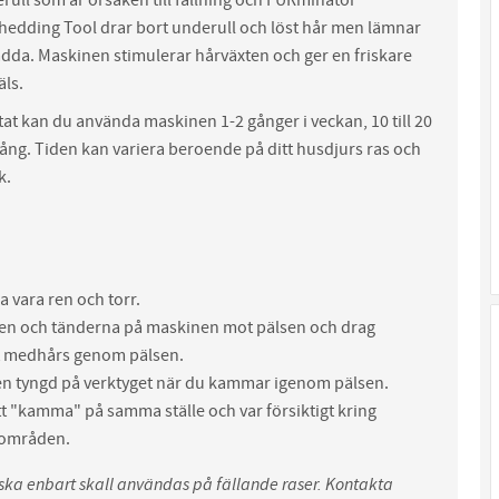
edding Tool drar bort underull och löst hår men lämnar
dda. Maskinen stimulerar hårväxten och ger en friskare
äls.
tat kan du använda maskinen 1-2 gånger i veckan, 10 till 20
ång. Tiden kan variera beroende på ditt husdjurs ras och
k.
a vara ren och torr.
ten och tänderna på maskinen mot pälsen och drag
 medhårs genom pälsen.
en tyngd på verktyget när du kammar igenom pälsen.
t "kamma" på samma ställe och var försiktigt kring
 områden.
ka enbart skall användas på fällande raser. Kontakta