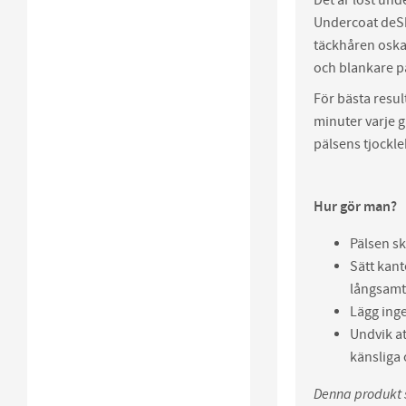
Undercoat deSh
täckhåren oska
och blankare p
För bästa resul
minuter varje g
pälsens tjockle
Hur gör man?
Pälsen sk
Sätt kan
långsamt
Lägg ing
Undvik at
känsliga
Denna produkt s