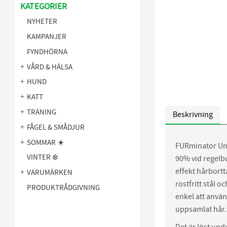
KATEGORIER
NYHETER
KAMPANJER
FYNDHÖRNA
VÅRD & HÄLSA
HUND
KATT
TRÄNING
Beskrivning
FÅGEL & SMÅDJUR
SOMMAR ☀️
FURminator Und
VINTER ❄️
90% vid regelb
effekt hårbort
VARUMÄRKEN
rostfritt stål 
PRODUKTRÅDGIVNING
enkel att anvä
uppsamlat hår.
Det är löst und