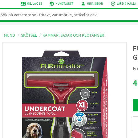
contact_phone
supervised_user_circle
person
add_circle_outline
MEJLA OSS
KUNDTJÄNST
MINA SIDOR
VÅRD & HÄLSA
HUND
SKÖTSEL
KAMMAR, SAXAR OCH KLOTÄNGER
F
G
Fö
4