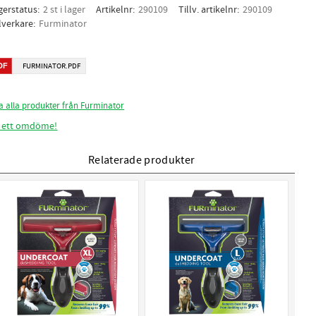
gerstatus
2 st i lager
Artikelnr
290109
Tillv. artikelnr
290109
llverkare
Furminator
FURMINATOR.PDF
a alla produkter från Furminator
 ett omdöme!
Relaterade produkter