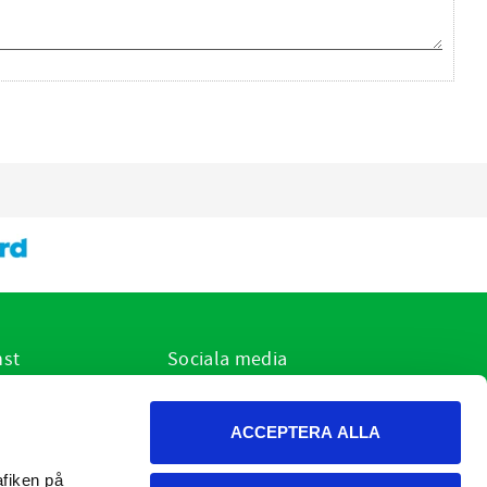
nst
Sociala media
ar jag?
r
ACCEPTERA ALLA
h cookies
on och retur
fiken på 