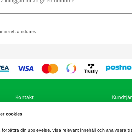
 lämna ett omdöme.
Kontakt
Kundtjä
E-post:
info@vetsstore.se
Hur handl
er cookies
i
Öppettider: Mån-Fre: 07.30-16.30
Köpvillko
Adress: Frögatan 4, 653 36 Karlstad
Policy oc
Reklamati
 förbättra din upplevelse, visa relevant innehåll och analysera tra