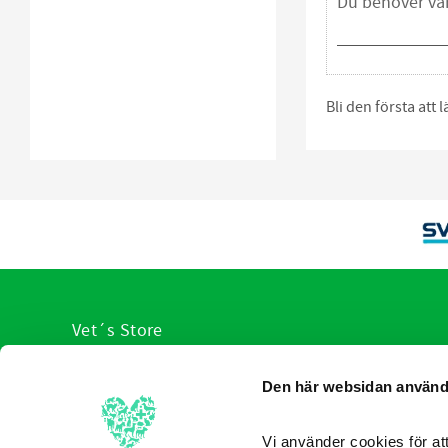
Bli den första att
Vet´s Store
VI hjälp er med veterinärens urval av produkter
Den här websidan använd
anpassade för olika sjukdomstillstånd. Du slipper leta, v
redan sorterat produkterna som hjälper allt från hund,
katt ner till de minsta husdjuren.
Vi använder cookies för att