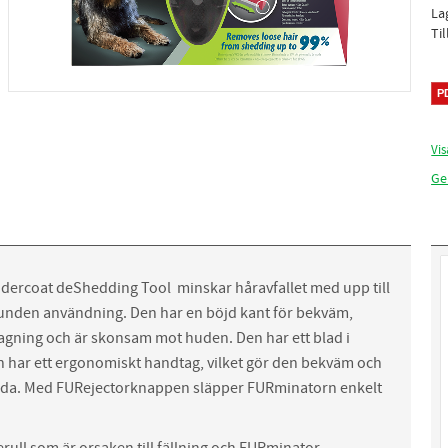
La
Ti
Vis
Ge
ercoat deShedding Tool minskar håravfallet med upp till
unden användning. Den har en böjd kant för bekväm,
tagning och är skonsam mot huden. Den har ett blad i
och har ett ergonomiskt handtag, vilket gör den bekväm och
nda. Med FURejectorknappen släpper FURminatorn enkelt
erull som är orsaken till fällning och FURminator