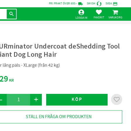
local_shipping
credit_card
FRI FRAKT ÖVER 600:-
SWISH
SVEA
KUNDVAGN
FAVORITER
LOGGA IN
URminator Undercoat deShedding Tool
iant Dog Long Hair
r lång päls - XLarge (från 42 kg)
29
KR
-
+
KÖP
Lägg til
STÄLL EN FRÅGA OM PRODUKTEN