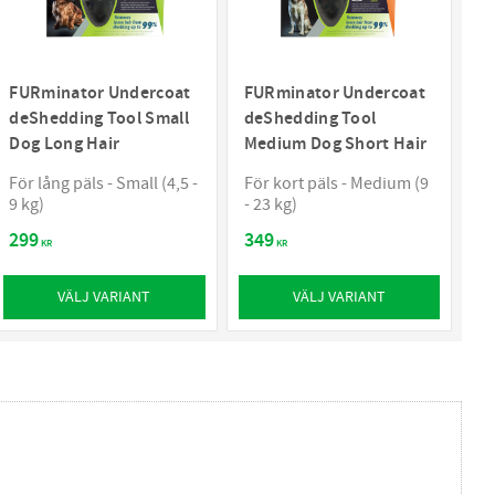
FURminator Undercoat
FURminator Undercoat
deShedding Tool Small
deShedding Tool
Dog Long Hair
Medium Dog Short Hair
För lång päls - Small (4,5 -
För kort päls - Medium (9
9 kg)
- 23 kg)
299
349
KR
KR
VÄLJ VARIANT
VÄLJ VARIANT