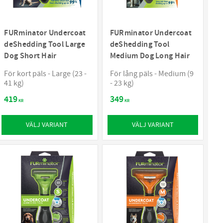
FURminator Undercoat
FURminator Undercoat
deShedding Tool Large
deShedding Tool
Dog Short Hair
Medium Dog Long Hair
För kort päls - Large (23 -
För lång päls - Medium (9
41 kg)
- 23 kg)
419
349
KR
KR
VÄLJ VARIANT
VÄLJ VARIANT