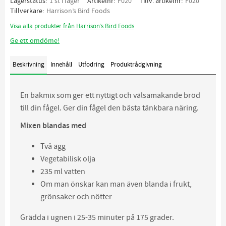
Lagerstatus
1 st i lager
Artikelnr
F020
Tillv. artikelnr
F020
Tillverkare
Harrison’s Bird Foods
Visa alla produkter från Harrison’s Bird Foods
Ge ett omdöme!
Beskrivning
Innehåll
Utfodring
Produktrådgivning
En bakmix som ger ett nyttigt och välsamakande bröd
till din fågel. Ger din fågel den bästa tänkbara näring.
Mixen blandas med
Två ägg
Vegetabilisk olja
235 ml vatten
Om man önskar kan man även blanda i frukt,
grönsaker och nötter
Grädda i ugnen i 25-35 minuter på 175 grader.