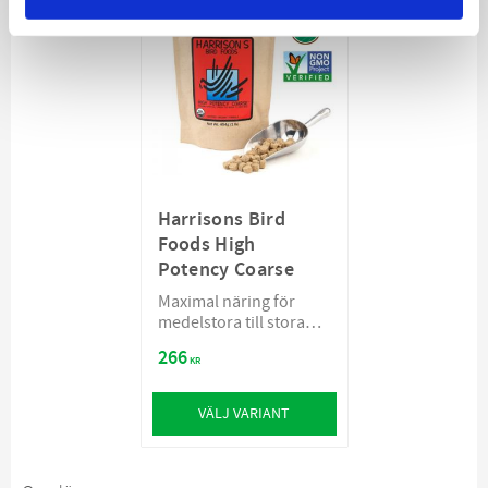
Harrisons Bird
Foods High
Potency Coarse
Maximal näring för
medelstora till stora
fåglar
266
KR
VÄLJ VARIANT