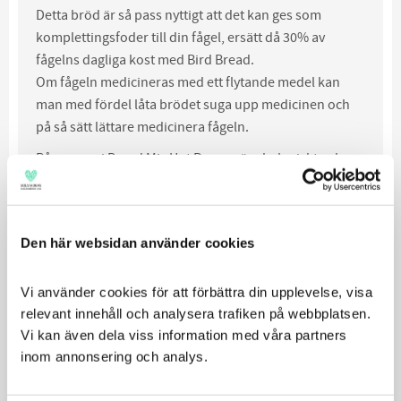
Detta bröd är så pass nyttigt att det kan ges som
komplettingsfoder till din fågel, ersätt då 30% av
fågelns dagliga kost med Bird Bread.
Om fågeln medicineras med ett flytande medel kan
man med fördel låta brödet suga upp medicinen och
på så sätt lättare medicinera fågeln.
Råvarorna i Bread Mix Hot Pepper är ekologiskt och
egenodlat på Harrison's odlingar och är därför
garanterat fria från besprutningsmedel, helt utan
tillsatser och andra konserverings-, färg- eller
Den här websidan använder cookies
smakämnen. Den goda brödmixen är även testat för att
inte innehålla några patogena bakterier, mögel osv.
Vi använder cookies för att förbättra din upplevelse, visa 
255 g.
relevant innehåll och analysera trafiken på webbplatsen. 
Vi kan även dela viss information med våra partners 
Relaterade produkter
inom annonsering och analys.