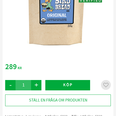
289
KR
-
+
KÖP
Lägg ti
STÄLL EN FRÅGA OM PRODUKTEN