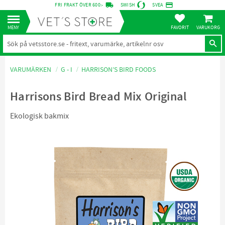
local_shipping
credit_card
FRI FRAKT ÖVER 600:-
SWISH
SVEA
KUNDVA
Meny
FAVORITER
VARUMÄRKEN
G - I
HARRISON’S BIRD FOODS
Harrisons Bird Bread Mix Original
Ekologisk bakmix