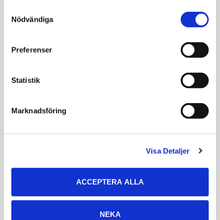
Consent
Nödvändiga
Selection
Preferenser
Statistik
Harrisons Bird
Harrisons Bird
Marknadsföring
Bread Mix Omega
Foods Adult
Lifetime Fine
Ekologisk bakmix med
chia, quinoa och lin
Underhållsfoder för
små till medelstora
Visa Detaljer
fåglar
269
276
KR
KR
ACCEPTERA ALLA
VÄLJ VARIANT
VÄLJ VARIANT
NEKA