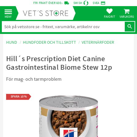
local_shipping
credit_card
FRI FRAKT ÖVER 600:-
SWISH
SVEA
KUNDVA
Meny
FAVORITER
HUND
HUNDFODER OCH TILLSKOTT
VETERINÄRFODER
Hill´s Prescription Diet Canine
Gastrointestinal Biome Stew 12p
För mag- och tarmproblem
SPARA
10
%