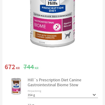
Nedsatt pris:
Ordinarie pris:
672
744
KR
KR
Hill´s Prescription Diet Canine
Gastrointestinal Biome Stew
Förpackning