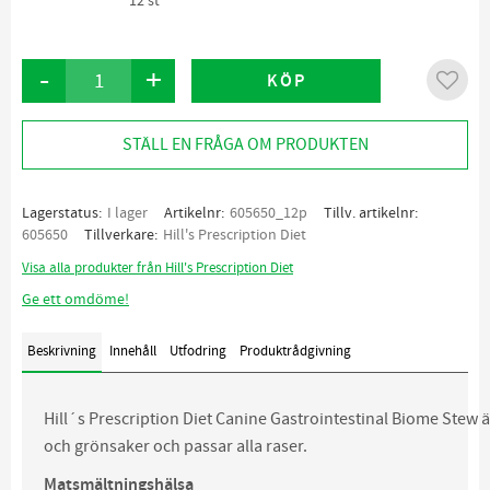
12 st
-
+
KÖP
Lägg ti
STÄLL EN FRÅGA OM PRODUKTEN
Lagerstatus
I lager
Artikelnr
605650_12p
Tillv. artikelnr
605650
Tillverkare
Hill's Prescription Diet
Visa alla produkter från Hill's Prescription Diet
Ge ett omdöme!
Beskrivning
Innehåll
Utfodring
Produktrådgivning
Hill´s Prescription Diet Canine Gastrointestinal Biome Stew ä
och grönsaker och passar alla raser.
Matsmältningshälsa