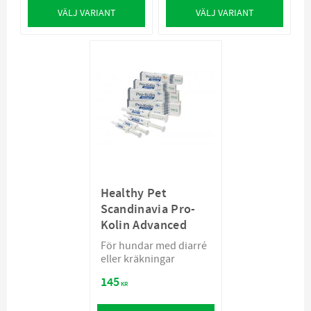
VÄLJ VARIANT
VÄLJ VARIANT
Healthy Pet
Scandinavia Pro-
Kolin Advanced
För hundar med diarré
eller kräkningar
145
KR