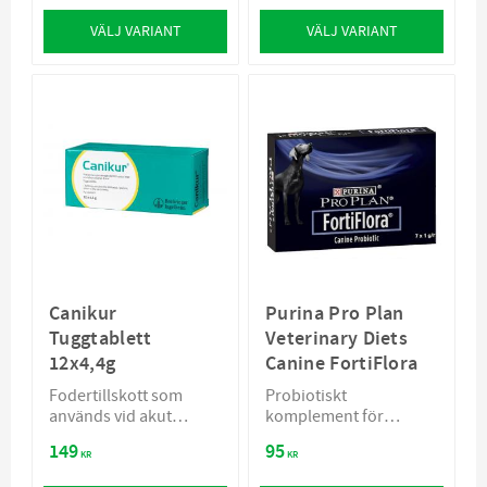
VÄLJ VARIANT
VÄLJ VARIANT
Canikur
Purina Pro Plan
Tuggtablett
Veterinary Diets
12x4,4g
Canine FortiFlora
Fodertillskott som
Probiotiskt
används vid akut
komplement för
okomplicerad diarré
hundar som främjar
149
95
hos hundar
balans i mag- och
KR
KR
tarmkanalen