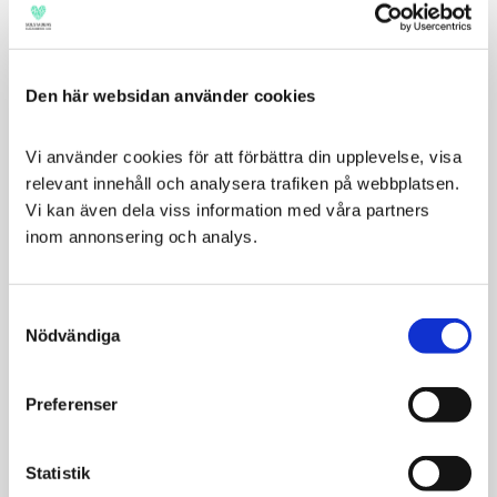
Ytterligare information:
Hill's PRESCRIPTION DIET Gastrointestinal Biome
Hundfoder är ett komplett dietfoder som ger all
nutrition din vuxna hund behöver. Vänligen konsultera
Den här websidan använder cookies
din veterinär för ytterligare information om hur våra
PRESCRIPTION DIET foder kan hjälpa din hund att
Vi använder cookies för att förbättra din upplevelse, visa 
fortsätta njuta av ett lyckligt och aktivt liv.
relevant innehåll och analysera trafiken på webbplatsen. 
Vi kan även dela viss information med våra partners 
inom annonsering och analys.
100%
Nöjdhetsgaranti
Hill
Consent
´s är säkra på att din
Nödvändiga
Selection
hund eller katt
kommer gilla
Preferenser
Hill's® Prescription Diet® maten.
De ger därför 100% pengarna-tillbaka-garanti.
Statistik