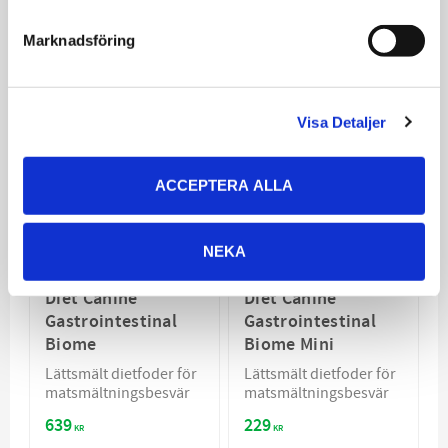
Relaterade produkter
Marknadsföring
Visa Detaljer
ACCEPTERA ALLA
NEKA
Hill´s Prescription
Hill´s Prescription
Diet Canine
Diet Canine
Gastrointestinal
Gastrointestinal
Biome
Biome Mini
Lättsmält dietfoder för
Lättsmält dietfoder för
matsmältningsbesvär
matsmältningsbesvär
639
229
KR
KR