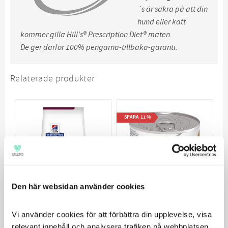
´s är säkra på att din
hund eller katt
kommer gilla Hill's® Prescription Diet® maten.
De ger därför 100% pengarna-tillbaka-garanti.
Relaterade produkter
SPARA
11
%
Den här websidan använder cookies
Hill´s Prescription
Hill´s Prescription
Vi använder cookies för att förbättra din upplevelse, visa 
Diet i/d Canine
Diet Canine i/d
relevant innehåll och analysera trafiken på webbplatsen. 