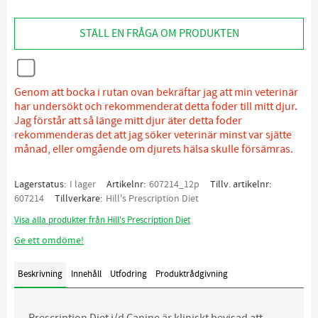
STÄLL EN FRÅGA OM PRODUKTEN
Genom att bocka i rutan ovan bekräftar jag att min veterinär
har undersökt och rekommenderat detta foder till mitt djur.
Jag förstår att så länge mitt djur äter detta foder
rekommenderas det att jag söker veterinär minst var sjätte
månad, eller omgående om djurets hälsa skulle försämras.
Lagerstatus
I lager
Artikelnr
607214_12p
Tillv. artikelnr
607214
Tillverkare
Hill's Prescription Diet
Visa alla produkter från Hill's Prescription Diet
Ge ett omdöme!
Beskrivning
Innehåll
Utfodring
Produktrådgivning
Prescription Diet i/d Canine är kliniskt bevisad att