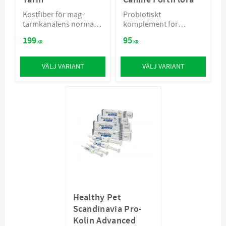
Kostfiber för mag-
Probiotiskt
tarmkanalens normala
komplement för
funktion
hundar som främjar
199
95
balans i mag- och
KR
KR
tarmkanalen
VÄLJ VARIANT
VÄLJ VARIANT
Healthy Pet
Scandinavia Pro-
Kolin Advanced