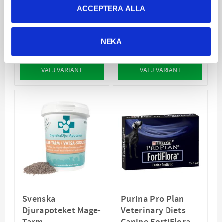
Fat Original
Sensitive Original
ACCEPTERA ALLA
Lugnar & mildrar
Hanterar
magtarmkanalen
magtarmproblem och
foderöverkänslighet
NEKA
259
289
KR
KR
VÄLJ VARIANT
VÄLJ VARIANT
Svenska
Purina Pro Plan
Djurapoteket Mage-
Veterinary Diets
Tarm
Canine FortiFlora