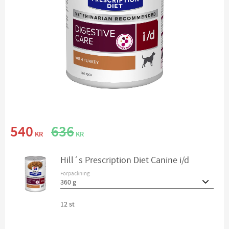
Nedsatt pris:
Ordinarie pris:
540
636
KR
KR
Hill´s Prescription Diet Canine i/d
Förpackning
12 st