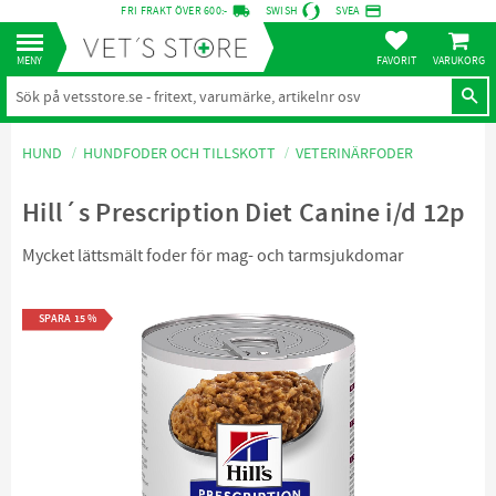
local_shipping
credit_card
FRI FRAKT ÖVER 600:-
SWISH
SVEA
KUNDVA
Meny
FAVORITER
HUND
HUNDFODER OCH TILLSKOTT
VETERINÄRFODER
Hill´s Prescription Diet Canine i/d 12p
Mycket lättsmält foder för mag- och tarmsjukdomar
SPARA
15
%