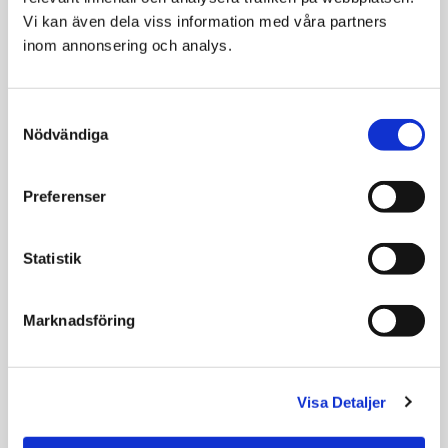
12x200g
Mycket lättsmält foder
Vi kan även dela viss information med våra partners 
för mag- och
Mycket lättsmält foder
inom annonsering och analys.
tarmsjukdomar
för mage och tarmar
279
372
420
KR
KR
KR
Consent
Nödvändiga
Selection
VÄLJ VARIANT
VÄLJ VARIANT
Preferenser
Statistik
Marknadsföring
Visa Detaljer
Hill´s Prescription
Hill´s Prescription
Diet i/d Canine Low
Diet i/d Canine