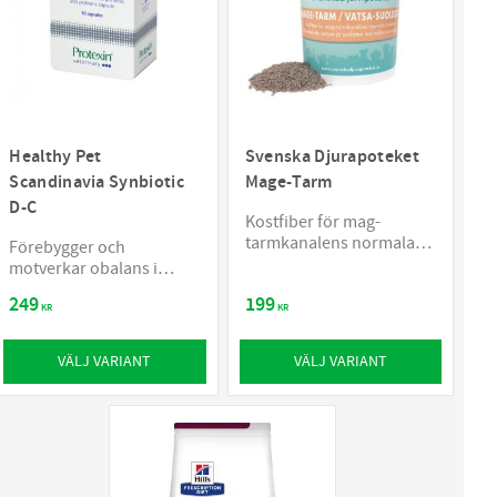
Healthy Pet
Svenska Djurapoteket
Scandinavia Synbiotic
Mage-Tarm
D-C
Kostfiber för mag-
tarmkanalens normala
Förebygger och
funktion
motverkar obalans i
mage och tarm
249
199
KR
KR
VÄLJ VARIANT
VÄLJ VARIANT