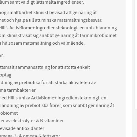
ium samt väldigt lättsmälta ingredienser.
ög smältbarhet kliniskt bevisad att ge näring åt
t och hjälpa till att minska matsmältningsbesvär.
Hill’s ActivBiome+ ingrediensteknologi, en unik blandning
om kliniskt visat sig snabbt ge näring åt tarmmikrobiomet
 en hälsosam matsmältning och välmående.
r:
ttsmält sammansättning för att stötta enkelt
pptag
dning av prebiotika för att stärka aktiviteten av
ma tarmbakterier
ed Hill's unika ActivBiome+ ingrediensteknologi, en
blandning av prebiotiska fibrer, som snabbt ger näring åt
robiomet
er av elektrolyter & B-vitaminer
bevisade antioxidanter
 omega-3- & omega-6-fettsyror