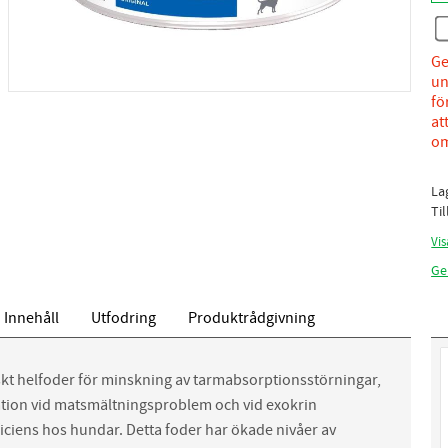
Ge
un
fö
at
om
La
Ti
Vis
Ge
Innehåll
Utfodring
Produktrådgivning
iskt helfoder för minskning av tarmabsorptionsstörningar,
ion vid matsmältningsproblem och vid exokrin
iciens hos hundar. Detta foder har ökade nivåer av