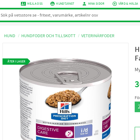
contact_phone
supervised_user_circle
person
add_circle_outline
MEJLA OSS
KUNDTJÄNST
MINA SIDOR
VÅRD & HÄLSA
HUND
HUNDFODER OCH TILLSKOTT
VETERINÄRFODER
H
F
ÅTER I LAGER
My
3
Fö