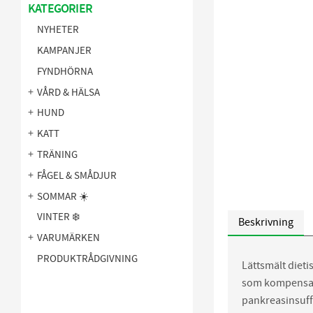
KATEGORIER
NYHETER
KAMPANJER
FYNDHÖRNA
VÅRD & HÄLSA
HUND
KATT
TRÄNING
FÅGEL & SMÅDJUR
SOMMAR ☀️
VINTER ❄️
Beskrivning
VARUMÄRKEN
PRODUKTRÅDGIVNING
Lättsmält diet
som kompensat
pankreasinsuff