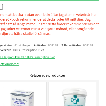
nom att bocka i rutan ovan bekräftar jag att min veterinär har
dersökt och rekommenderat detta foder till mitt djur. Jag
rstår att så länge mitt djur äter detta foder rekommenderas det
t jag söker veterinär minst var sjätte månad, eller omgående
 djurets hälsa skulle försämras.
gerstatus
81 st i lager
Artikelnr
608138
Tillv. artikelnr
608138
llverkare
Hill's Prescription Diet
a alla produkter från Hill's Prescription Diet
 ett omdöme!
Relaterade produkter