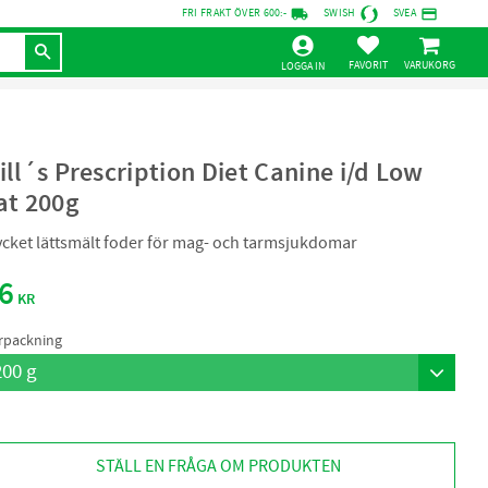
local_shipping
credit_card
FRI FRAKT ÖVER 600:-
SWISH
SVEA
KUNDVAGN
FAVORITER
LOGGA IN
ill´s Prescription Diet Canine i/d Low
at 200g
cket lättsmält foder för mag- och tarmsjukdomar
6
KR
rpackning
STÄLL EN FRÅGA OM PRODUKTEN