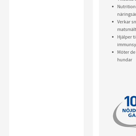
Nutrition
närings
Verkar sn
matsmäl
Hjälper ti
immunsy
Möter de
hundar