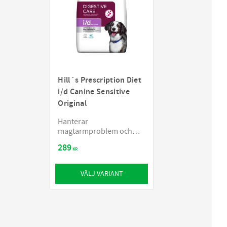
Hill´s Prescription Diet
i/d Canine Sensitive
Original
Hanterar
magtarmproblem och
foderöverkänslighet
289
KR
VÄLJ VARIANT