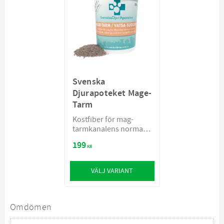
Svenska
Djurapoteket Mage-
Tarm
Kostfiber för mag-
tarmkanalens normala
funktion
199
KR
VÄLJ VARIANT
Omdömen