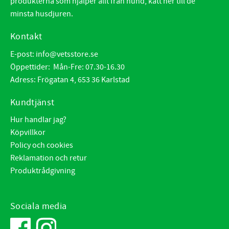
produkterna som hjälper allt från hund, katt ner till de
minsta husdjuren.
Kontakt
E-post:
info@vetsstore.se
Öppettider: Mån-Fre: 07.30-16.30
Adress: Frögatan 4, 653 36 Karlstad
Kundtjänst
Hur handlar jag?
Köpvillkor
Policy och cookies
Reklamation och retur
Produktrådgivning
Sociala media