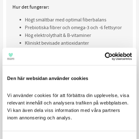
Hur det fungerar:
Högt smältbar med optimal fiberbalans
Prebiotiska fibrer och omega-3 och -6 fettsyror
Hög elektrolythalt & B-vitaminer
Kliniskt bevisade antioxidanter
Hur det hjälper:
Minskar matsmältningsproblem, förbättrar
avföringskvalitet & främjar regelbundna
Den här websidan använder cookies
tarmrörelser
Främjar hälsosam balans av tarmbakterier
Vi använder cookies för att förbättra din upplevelse, visa 
Ersätter förlorade näringsämnen och främjar
relevant innehåll och analysera trafiken på webbplatsen. 
näringsupptag Främjar hälsosamt immunsystem
Vi kan även dela viss information med våra partners 
inom annonsering och analys.
100%
Nöjdhetsgaranti
Hill