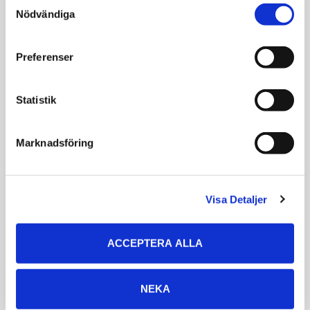
Consent
´s är säkra på att din
Nödvändiga
Selection
hund eller katt
kommer gilla
Preferenser
Hill's® Prescription Diet® maten.
De ger därför 100% pengarna-tillbaka-garanti.
Statistik
Ytterligare information:
Hill's™ Prescription Diet™ i/d™ Low Fa är ett komplett
Marknadsföring
helfoder - dietfoder som ger all nutrition din hund
behöver. Fråga din veterinär för ytterligare information
om hur våra Prescription Diet™ foder kan hjälpa din
Visa Detaljer
hund att fortsätta njuta av ett lyckligt och aktivt liv.
ACCEPTERA ALLA
Relaterade produkter
NEKA