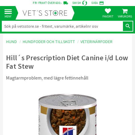
local_shipping
credit_card
FRI FRAKT ÖVER 600:-
SWISH
SVEA
KUNDVA
Meny
FAVORITER
HUND
HUNDFODER OCH TILLSKOTT
VETERINÄRFODER
Hill´s Prescription Diet Canine i/d Low
Fat Stew
Magtarmproblem, med lägre fettinnehåll