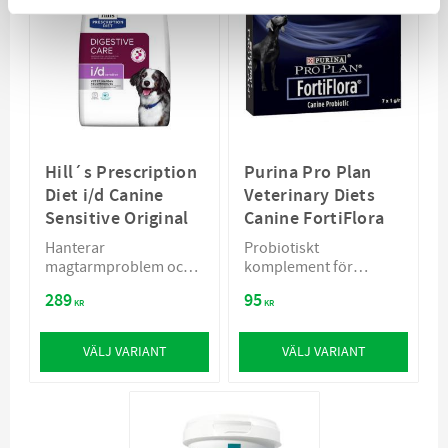
Hill´s Prescription
Purina Pro Plan
Diet i/d Canine
Veterinary Diets
Sensitive Original
Canine FortiFlora
Hanterar
Probiotiskt
magtarmproblem och
komplement för
foderöverkänslighet
hundar som främjar
289
95
balans i mag- och
KR
KR
tarmkanalen
VÄLJ VARIANT
VÄLJ VARIANT