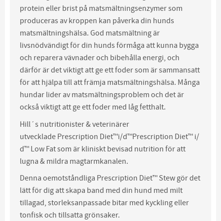
protein eller brist på matsmältningsenzymer som
produceras av kroppen kan påverka din hunds
matsmältningshälsa. God matsmältning är
livsnödvändigt för din hunds förmåga att kunna bygga
och reparera vävnader och bibehålla energi, och
därför är det viktigt att ge ett foder som är sammansatt
för att hjälpa till att främja matsmältningshälsa. Många
hundar lider av matsmältningsproblem och det är
också viktigt att ge ett foder med låg fetthalt.
Hill´s nutritionister & veterinärer
utvecklade
Prescription Diet™
i/d™
Prescription Diet™
i/
d™ Low Fat som är kliniskt bevisad nutrition för att
lugna & mildra magtarmkanalen.
Denna oemotståndliga
Prescription Diet™
Stew gör det
lätt för dig att skapa band med din hund med milt
tillagad, storleksanpassade bitar med kyckling eller
tonfisk och tillsatta grönsaker.