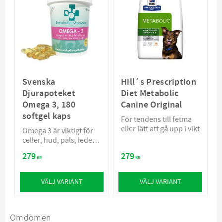
Svenska
Hill´s Prescription
Djurapoteket
Diet Metabolic
Omega 3, 180
Canine Original
softgel kaps
För tendens till fetma
eller lätt att gå upp i vikt
Omega 3 är viktigt för
celler, hud, päls, leder,
hjärta och tassar
279
279
KR
KR
VÄLJ VARIANT
VÄLJ VARIANT
Omdömen