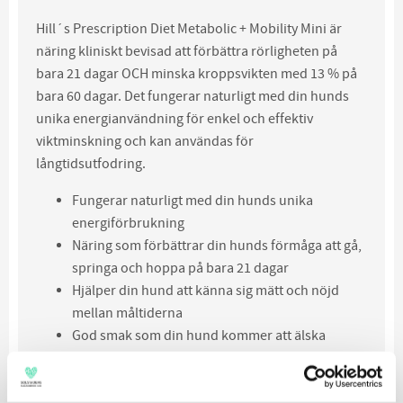
Hill´s Prescription Diet Metabolic + Mobility Mini är
näring kliniskt bevisad att förbättra rörligheten på
bara 21 dagar OCH minska kroppsvikten med 13 % på
bara 60 dagar. Det fungerar naturligt med din hunds
unika energianvändning för enkel och effektiv
viktminskning och kan användas för
långtidsutfodring.
Fungerar naturligt med din hunds unika
energiförbrukning
Näring som förbättrar din hunds förmåga att gå,
springa och hoppa på bara 21 dagar
Hjälper din hund att känna sig mätt och nöjd
mellan måltiderna
God smak som din hund kommer att älska
Hill's Prescription Diet
Metabolic + Mobility Mini
torrfoder för hundar tillhandahåller all den