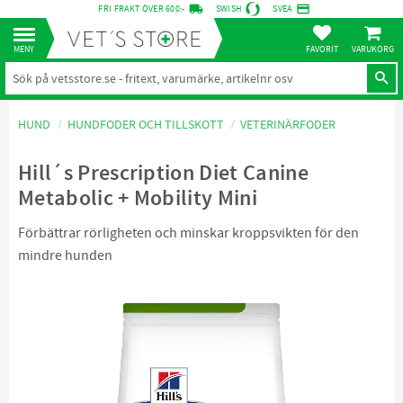
local_shipping
credit_card
FRI FRAKT ÖVER 600:-
SWISH
SVEA
KUNDVA
Meny
FAVORITER
HUND
HUNDFODER OCH TILLSKOTT
VETERINÄRFODER
Hill´s Prescription Diet Canine
Metabolic + Mobility Mini
Förbättrar rörligheten och minskar kroppsvikten för den
mindre hunden