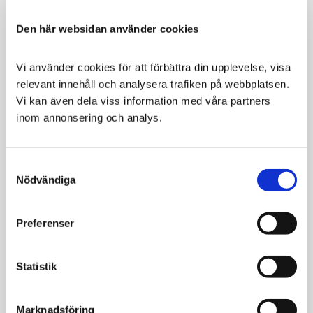
näring hundar behöver under viktminskning och
viktunderhåll samtidigt som det stödjer deras
Den här websidan använder cookies
ledhälsa.
Vi använder cookies för att förbättra din upplevelse, visa 
relevant innehåll och analysera trafiken på webbplatsen. 
Vi kan även dela viss information med våra partners 
100%
inom annonsering och analys.
Nöjdhetsgaranti
Hill
´s är säkra på att din
hund eller katt
Consent
kommer gilla
Nödvändiga
Selection
Hill's® Prescription Diet® maten.
De ger därför 100% pengarna-tillbaka-garanti.
Preferenser
Relaterade produkter
Statistik
Marknadsföring