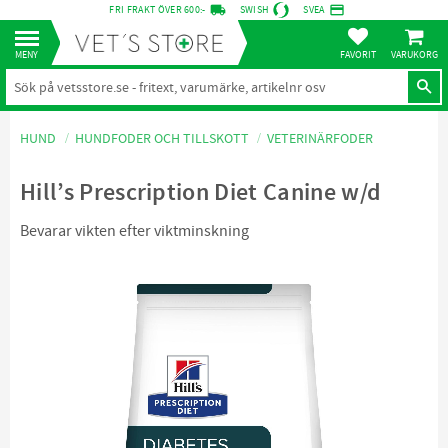
local_shipping
credit_card
FRI FRAKT ÖVER 600:-
SWISH
SVEA
KUNDVA
Meny
FAVORITER
HUND
HUNDFODER OCH TILLSKOTT
VETERINÄRFODER
Hill’s Prescription Diet Canine w/d
Bevarar vikten efter viktminskning