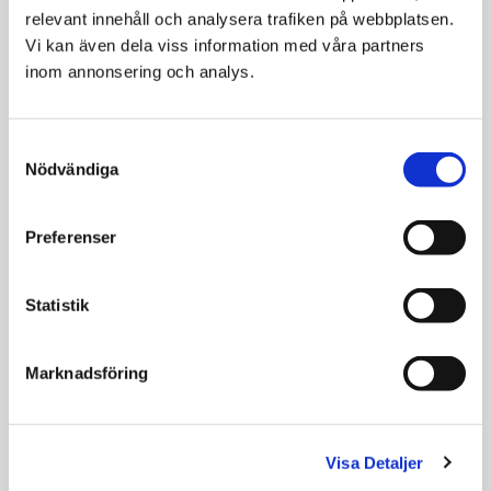
´s är säkra på att din
relevant innehåll och analysera trafiken på webbplatsen. 
hund eller katt
Vi kan även dela viss information med våra partners 
kommer gilla
inom annonsering och analys.
Hill's® Prescription Diet® maten.
De ger därför 100% pengarna-tillbaka-garanti.
Consent
Nödvändiga
Selection
Relaterade produkter
Preferenser
SPARA
10
%
Statistik
Marknadsföring
Visa Detaljer
Hill’s Prescription
Specific Endocrine