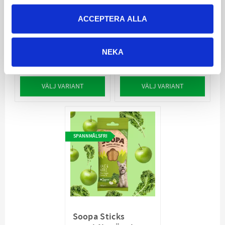
Diet Canine w/d
Support CED-DM
12p
ACCEPTERA ALLA
För vuxna hundar med
diabetes, Cushings
För att hjälpa till med
sjukdom och
hantering av diabetes
hypotyreoidism
hos hundar.
NEKA
313
540
600
KR
KR
KR
VÄLJ VARIANT
VÄLJ VARIANT
SPANNMÅLSFRI
Soopa Sticks