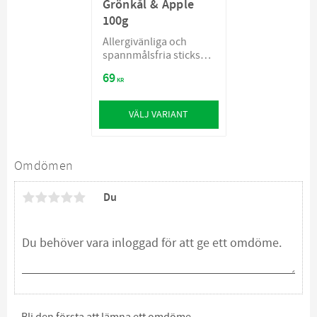
Grönkål & Äpple
100g
Allergivänliga och
spannmålsfria sticks
för hundar
69
KR
VÄLJ VARIANT
Omdömen
Du
Bli den första att lämna ett omdöme.