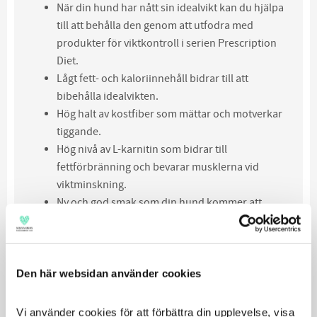
När din hund har nått sin idealvikt kan du hjälpa
till att behålla den genom att utfodra med
produkter för viktkontroll i serien Prescription
Diet.
Lågt fett- och kaloriinnehåll bidrar till att
bibehålla idealvikten.
Hög halt av kostfiber som mättar och motverkar
tiggande.
Hög nivå av L-karnitin som bidrar till
fettförbränning och bevarar musklerna vid
viktminskning.
Ny och god smak som din hund kommer att
älska.
Den här websidan använder cookies
100%
Nöjdhetsgaranti
Hill
Vi använder cookies för att förbättra din upplevelse, visa 