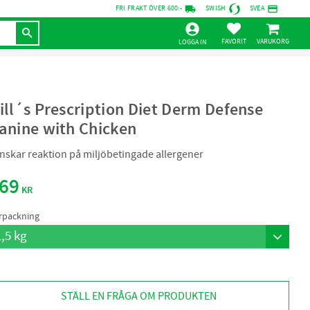
local_shipping
credit_card
FRI FRAKT ÖVER 600:-
SWISH
SVEA
KUNDVAGN
FAVORITER
LOGGA IN
ill´s Prescription Diet Derm Defense
anine with Chicken
nskar reaktion på miljöbetingade allergener
69
KR
rpackning
STÄLL EN FRÅGA OM PRODUKTEN