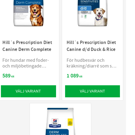
Hill´s Prescription Diet
Hill´s Prescription Diet
Canine Derm Complete
Canine d/d Duck & Rice
För hundar med foder-
För hudbesvär och
och miljöbetingade
kräkning/diarré som som
allergier
orsakas av allergi
589
1 089
KR
KR
VÄLJ VARIANT
VÄLJ VARIANT