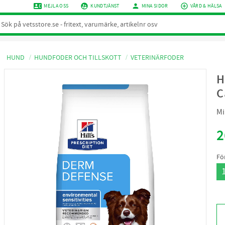
contact_phone
supervised_user_circle
person
add_circle_outline
MEJLA OSS
KUNDTJÄNST
MINA SIDOR
VÅRD & HÄLSA
HUND
HUNDFODER OCH TILLSKOTT
VETERINÄRFODER
H
C
Mi
2
Fö