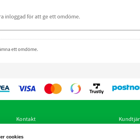
 lämna ett omdöme.
Kontakt
Kundtjä
E-post:
info@vetsstore.se
Hur handl
er cookies
i
Öppettider: Mån-Fre: 07.30-16.30
Köpvillko