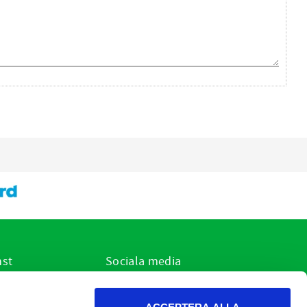
nst
Sociala media
ar jag?
r