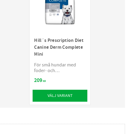
Hill´s Prescription Diet
Canine Derm Complete
Mini
För små hundar med
foder- och
miljöbetingade allergier
209
KR
VÄLJ VARIANT