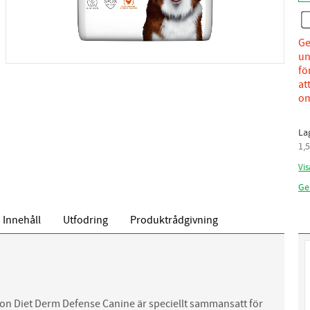
Ge
un
fö
at
om
La
1,
Vis
Ge
Innehåll
Utfodring
Produktrådgivning
tion Diet Derm Defense Canine är speciellt sammansatt för