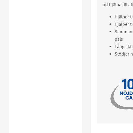
att hjälpa till
Hjälper t
Hjälper t
Sammansat
päls
Långsikt
Stödjer n