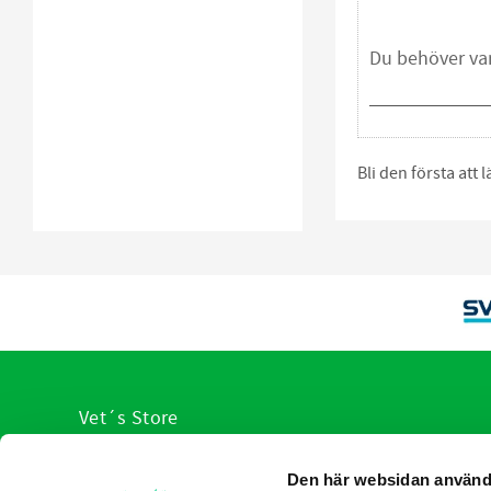
Bli den första att
Vet´s Store
VI hjälp er med veterinärens urval av produkter
Den här websidan använd
anpassade för olika sjukdomstillstånd. Du slipper leta, v