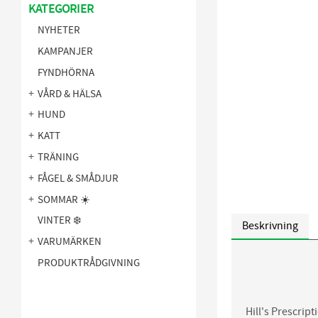
KATEGORIER
NYHETER
KAMPANJER
FYNDHÖRNA
VÅRD & HÄLSA
HUND
KATT
TRÄNING
FÅGEL & SMÅDJUR
SOMMAR ☀️
VINTER ❄️
Beskrivning
VARUMÄRKEN
PRODUKTRÅDGIVNING
Hill's Prescrip