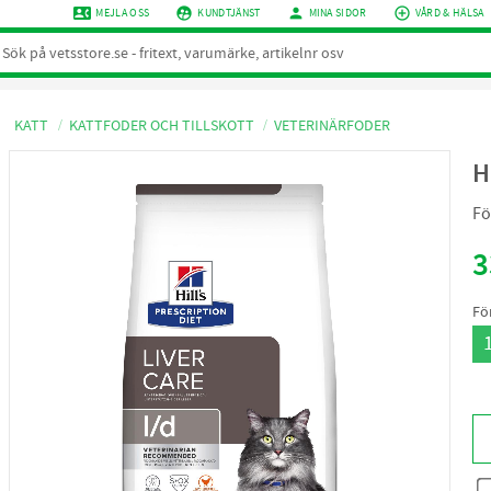
contact_phone
supervised_user_circle
person
add_circle_outline
MEJLA OSS
KUNDTJÄNST
MINA SIDOR
VÅRD & HÄLSA
KATT
KATTFODER OCH TILLSKOTT
VETERINÄRFODER
H
Fö
3
Fö