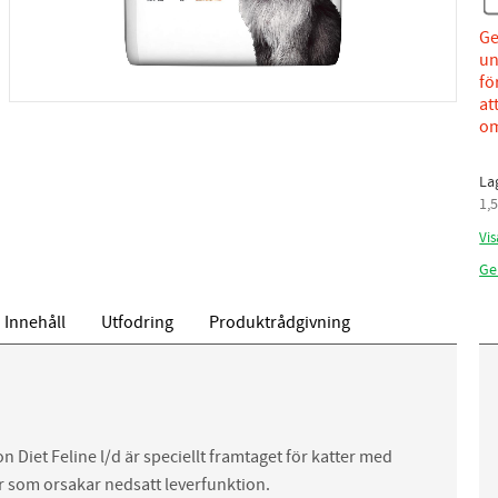
Ge
un
fö
at
om
La
1,
Vis
Ge
Innehåll
Utfodring
Produktrådgivning
on Diet Feline l/d är speciellt framtaget för katter med
 som orsakar nedsatt leverfunktion.