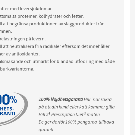
katter med leversjukdomar.
ttsmälta proteiner, kolhydrater och fetter.
ill att begränsa produktionen av slaggprodukter från
ämnen.
belastningen på levern.
ill att neutralisera fria radikaler eftersom det innehåller
er av antioxidanter.
älsmakande och utmärkt för blandad utfodring med både
 burkvarianterna.
100% Nöjdhetsgaranti
Hill´s är säkra
på att din hund eller katt kommer gilla
Hill's® Prescription Diet® maten.
De ger därför 100% pengarna-tillbaka-
garanti.