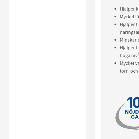
Hjälper 
Mycket lä
Hjälper t
närings
Minskar 
Hjälper t
höga nivå
Mycket v
torr- och