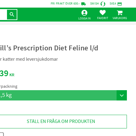
local_shipping
credit_card
FRI FRAKT ÖVER 600:-
SWISH
SVEA
KUNDVAGN
FAVORITER
LOGGA IN
ill’s Prescription Diet Feline l/d
r katter med leversjukdomar
39
KR
rpackning
STÄLL EN FRÅGA OM PRODUKTEN