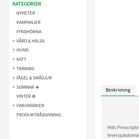
KATEGORIER
NYHETER
KAMPANJER
FYNDHÖRNA
VÅRD & HÄLSA
HUND
KATT
TRÄNING
FÅGEL & SMÅDJUR
SOMMAR ☀️
Beskrivning
VINTER ❄️
VARUMÄRKEN
PRODUKTRÅDGIVNING
Hills Prescripti
leversjukdomar