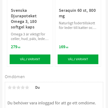
Svenska
Seraquin 60 st, 800
Djurapoteket
mg
Omega 3, 180
Naturligt fodertillskott
softgel kaps
för leder till katter och
små hundar
Omega 3 är viktigt för
celler, hud, päls, leder,
hjärta och tassar
279
169
KR
KR
VÄLJ VARIANT
VÄLJ VARIANT
Omdömen
Du