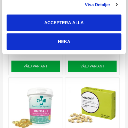
Hill´s Prescription
Svenska
Visa Detaljer
Diet j/d Canine
Djurapoteket Flex
Original
Advance+ fd.
ACCEPTERA ALLA
LedMax+
Förbättrar rörligheten
och lugnar smärtande
För ledsjukdomar och
leder
skador hos hund
NEKA
299
279
KR
KR
VÄLJ VARIANT
VÄLJ VARIANT