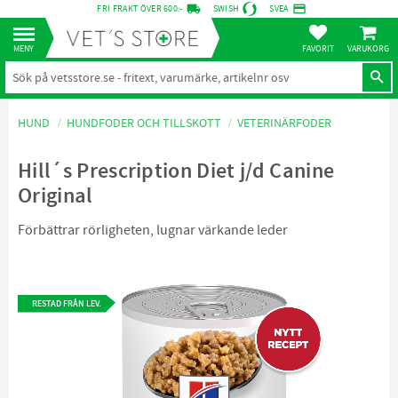
local_shipping
credit_card
FRI FRAKT ÖVER 600:-
SWISH
SVEA
KUNDVA
Meny
FAVORITER
HUND
HUNDFODER OCH TILLSKOTT
VETERINÄRFODER
Hill´s Prescription Diet j/d Canine
Original
Förbättrar rörligheten, lugnar värkande leder
RESTAD FRÅN LEV.