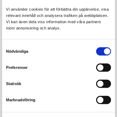
Nöjdhetsgaranti
Hill
Vi använder cookies för att förbättra din upplevelse, visa 
´s är säkra på att din
relevant innehåll och analysera trafiken på webbplatsen. 
hund eller katt
Vi kan även dela viss information med våra partners 
kommer gilla
inom annonsering och analys.
Hill's® Prescription Diet® maten.
De ger därför 100% pengarna-tillbaka-garanti.
Consent
Nödvändiga
Relaterade produkter
Selection
Preferenser
Statistik
Marknadsföring