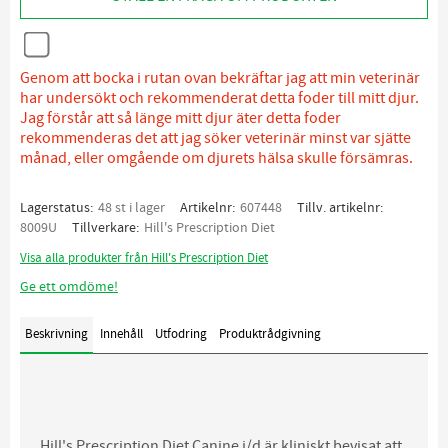
Genom att bocka i rutan ovan bekräftar jag att min veterinär
har undersökt och rekommenderat detta foder till mitt djur.
Jag förstår att så länge mitt djur äter detta foder
rekommenderas det att jag söker veterinär minst var sjätte
månad, eller omgående om djurets hälsa skulle försämras.
Lagerstatus
48 st i lager
Artikelnr
607448
Tillv. artikelnr
8009U
Tillverkare
Hill's Prescription Diet
Visa alla produkter från Hill's Prescription Diet
Ge ett omdöme!
Beskrivning
Innehåll
Utfodring
Produktrådgivning
Hill's Prescription Diet Canine j/d är kliniskt bevisat att