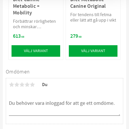
Metabolic +
Canine Original
Mobility
För tendens till fetma
eller lätt att gå upp i vikt
Förbättrar rörligheten
och minskar
kroppsvikten
613
279
KR
KR
VÄLJ VARIANT
VÄLJ VARIANT
Omdömen
Du