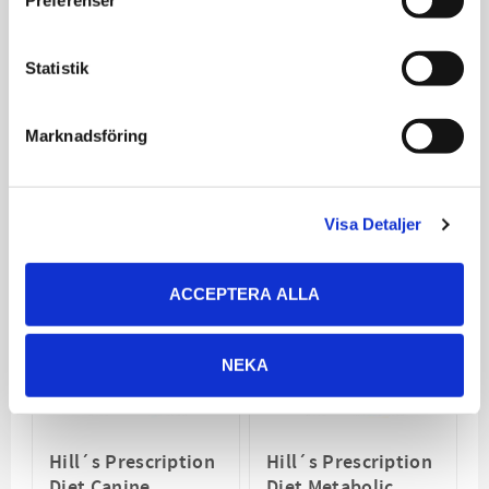
´s är säkra på att din
hund eller katt
kommer gilla
Statistik
Hill's® Prescription Diet® maten.
De ger därför 100% pengarna-tillbaka-garanti.
Marknadsföring
Relaterade produkter
Visa Detaljer
ACCEPTERA ALLA
NEKA
Hill´s Prescription
Hill´s Prescription
Diet Canine
Diet Metabolic