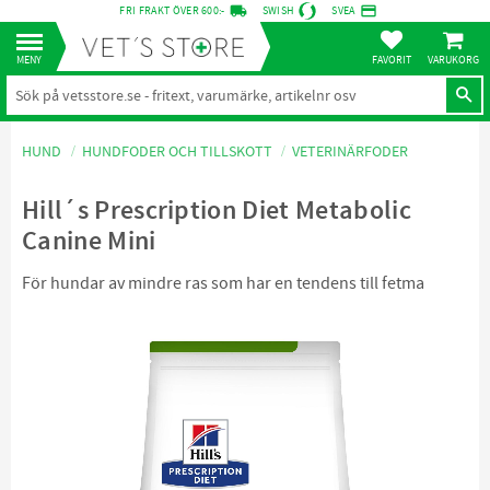
local_shipping
credit_card
FRI FRAKT ÖVER 600:-
SWISH
SVEA
KUNDVA
Meny
FAVORITER
HUND
HUNDFODER OCH TILLSKOTT
VETERINÄRFODER
Hill´s Prescription Diet Metabolic
Canine Mini
För hundar av mindre ras som har en tendens till fetma