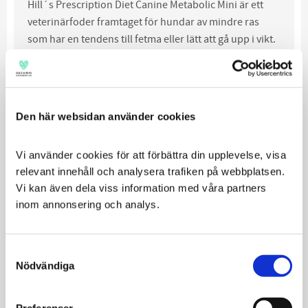
Hill´s Prescription Diet Canine Metabolic Mini är ett
veterinärfoder framtaget för hundar av mindre ras
som har en tendens till fetma eller lätt att gå upp i vikt.
Viktminskning utan att följas av viktuppgång –
96% av hundarna minskade i vikt på 2 månader i
hemmet, 90% av hundarna fullföljde
Den här websidan använder cookies
viktminskningsprogrammet
Inget behov att exakt mäta portionerna
Kliniskt bevisad att motverka viktuppgång efter
Vi använder cookies för att förbättra din upplevelse, visa 
ett viktminskningprogram Fråga din veterinär för
relevant innehåll och analysera trafiken på webbplatsen. 
närmare information och rekommendation om
Vi kan även dela viss information med våra partners 
inom annonsering och analys.
vad som är bäst för din hund.
Consent
Nödvändiga
Selection
100%
Nöjdhetsgaranti
Hill
Preferenser