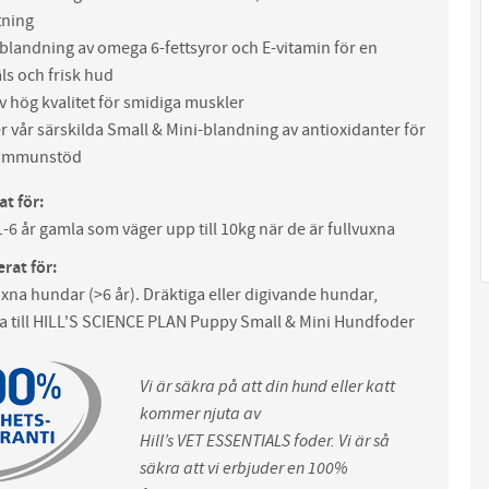
ning
blandning av omega 6-fettsyror och E-vitamin för en
ls och frisk hud
v hög kvalitet för smidiga muskler
r vår särskilda Small & Mini-blandning av antioxidanter för
t immunstöd
t för:
6 år gamla som väger upp till 10kg när de är fullvuxna
rat för:
uxna hundar (>6 år). Dräktiga eller digivande hundar,
a till HILL'S SCIENCE PLAN Puppy Small & Mini Hundfoder
Vi är säkra på att din hund eller katt
kommer njuta av
Hill’s
VET ESSENTIALS
foder. Vi är så
säkra att vi erbjuder en 100%