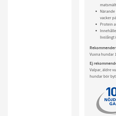
matsmält
Närande 
vacker pä
Protein a
Innehålle
livslång
Rekommendera
Vuxna hundar 1-
Ej rekommende
Valpar, äldre v
hundar bör byt