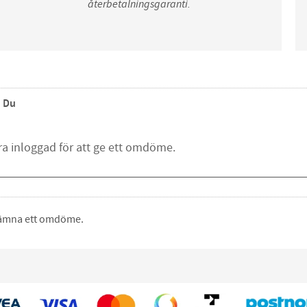
återbetalningsgaranti.
Du
 lämna ett omdöme.