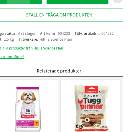
Lägg til
STÄLL EN FRÅGA OM PRODUKTEN
gerstatus
4 st i lager
Artikelnr
604232
Tillv. artikelnr
604232
t
1,5 kg
Tillverkare
Hill´s Science Plan
a alla produkter från Hill´s Science Plan
 ett omdöme!
Relaterade produkter