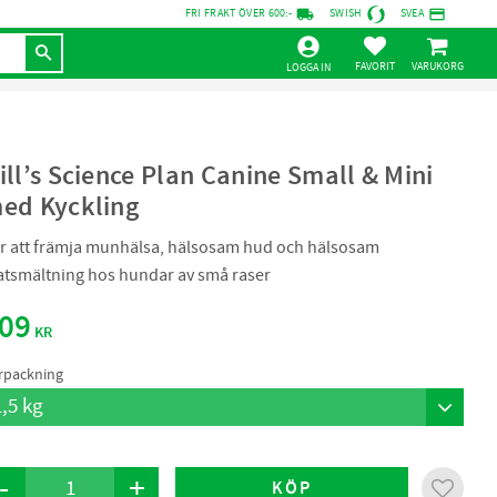
local_shipping
credit_card
FRI FRAKT ÖVER 600:-
SWISH
SVEA
KUNDVAGN
FAVORITER
LOGGA IN
ill’s Science Plan Canine Small & Mini
ed Kyckling
r att främja munhälsa, hälsosam hud och hälsosam
tsmältning hos hundar av små raser
09
KR
rpackning
-
+
KÖP