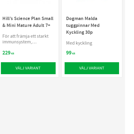
Hill’s Science Plan Small
Dogman Malda
& Mini Mature Adult 7+
tuggpinnar Med
Kyckling 30p
För att främja ett starkt
immunsystem,
Med kyckling
hälsosamma vitala organ
229
99
och munhälsa
KR
KR
VÄLJ VARIANT
VÄLJ VARIANT