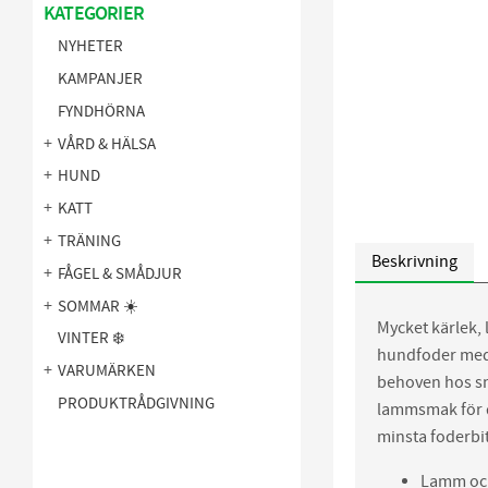
KATEGORIER
NYHETER
KAMPANJER
FYNDHÖRNA
VÅRD & HÄLSA
HUND
KATT
TRÄNING
Beskrivning
FÅGEL & SMÅDJUR
SOMMAR ☀️
Mycket kärlek, 
VINTER ❄️
hundfoder med 
VARUMÄRKEN
behoven hos sm
PRODUKTRÅDGIVNING
lammsmak för d
minsta foderbit
Lamm och