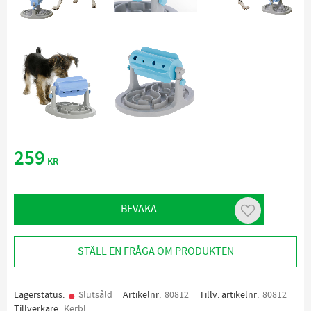
259
KR
BEVAKA
Lägg till i favo
STÄLL EN FRÅGA OM PRODUKTEN
Lagerstatus
Slutsåld
Artikelnr
80812
Tillv. artikelnr
80812
Tillverkare
Kerbl