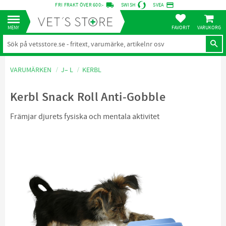
local_shipping
credit_card
FRI FRAKT ÖVER 600:-
SWISH
SVEA
KUNDVA
Meny
FAVORITER
VARUMÄRKEN
J– L
KERBL
Kerbl Snack Roll Anti-Gobble
Främjar djurets fysiska och mentala aktivitet