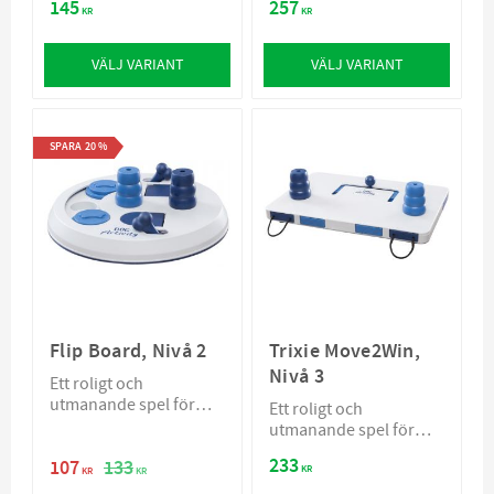
145
257
KR
KR
VÄLJ VARIANT
VÄLJ VARIANT
SPARA
20
%
Flip Board, Nivå 2
Trixie Move2Win,
Nivå 3
Ett roligt och
utmanande spel för
Ett roligt och
den vana spelaren
utmanande spel för
proffset
233
107
133
KR
KR
KR