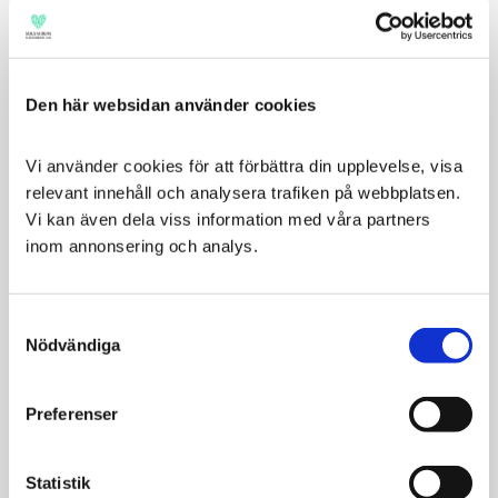
Längd 27 cm, bredd 32 cm, höjd 20 - 26 cm
Den här websidan använder cookies
Relaterade produkter
Vi använder cookies för att förbättra din upplevelse, visa 
relevant innehåll och analysera trafiken på webbplatsen. 
Vi kan även dela viss information med våra partners 
inom annonsering och analys.
Consent
Nödvändiga
Selection
Trixie Dog Activity
Trixie Turn Around,
Preferenser
"Sniffing Carpet",
Nivå 2
Nivå 1
Ett roligt och
utmanande spel för
Statistik
Filt som man kan