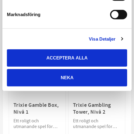
den vana spelaren
gömma godsaker i
391
279
KR
KR
Marknadsföring
VÄLJ VARIANT
VÄLJ VARIANT
Visa Detaljer
ACCEPTERA ALLA
NEKA
Trixie Gamble Box,
Trixie Gambling
Nivå 1
Tower, Nivå 2
Ett roligt och
Ett roligt och
utmanande spel för
utmanande spel för
nybörjaren
nybörjaren