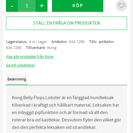
-
+
KÖP
Lägg ti
STÄLL EN FRÅGA OM PRODUKTEN
Lagerstatus
4 st i lager
Artikelnr
634.7290
Tillv. artikelnr
634.7290
Tillverkare
Kong
Visa alla produkter från Kong
Ge ett omdöme!
Beskrivning
Kong Belly Flops Lobster är en färgglad hundleksak
tillverkad i kraftigt och hållbart material. Leksaken har
en inbyggd pipfunktion och är formad så att den
roterar bra vid kastlekar. Dessutom flyter den vilket gör
den den perfekta leksaken vid strandlekar.