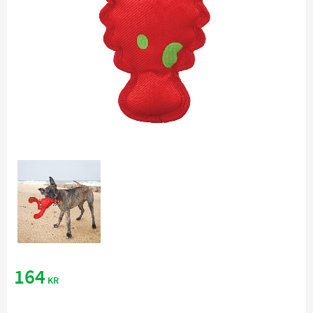
164
KR