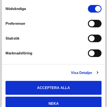
VÄLJ VARIANT
VÄLJ VARIANT
Consent
Nödvändiga
Selection
Preferenser
Statistik
Marknadsföring
Rogz Lighthouse
Kong Wubba Wet L
25cm
Flytande hundleksak i
Visa Detaljer
tåligt material
Flytande vattenleksak
279
199
KR
KR
ACCEPTERA ALLA
VÄLJ VARIANT
VÄLJ VARIANT
NEKA