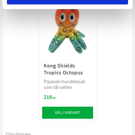
Kong Shields
Tropics Octopus
Pipande hundleksak
som tål vatten
218
KR
VÄLJ VARIANT
Omdömen