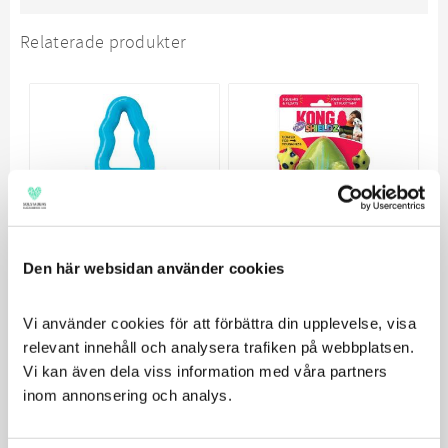
Relaterade produkter
Den här websidan använder cookies
Kong Flyangle Mix
Kong Shields
Tropics Frog M
Vi använder cookies för att förbättra din upplevelse, visa 
Flytande, hållbar och
relevant innehåll och analysera trafiken på webbplatsen. 
studsande leksak
Pipande hundleksak
Vi kan även dela viss information med våra partners 
som tål vatten
inom annonsering och analys.
248
205
KR
KR