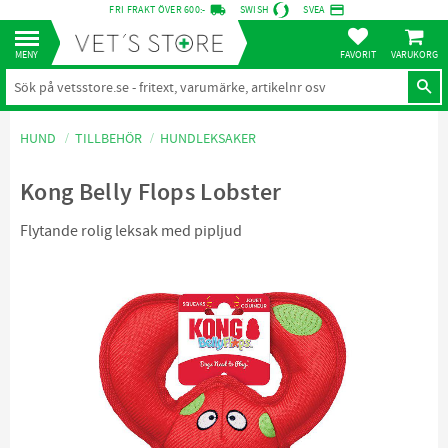
local_shipping
credit_card
FRI FRAKT ÖVER 600:-
SWISH
SVEA
KUNDVA
Meny
FAVORITER
HUND
TILLBEHÖR
HUNDLEKSAKER
Kong Belly Flops Lobster
Flytande rolig leksak med pipljud