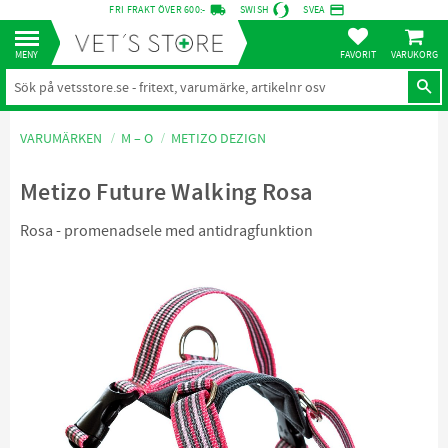
local_shipping
credit_card
FRI FRAKT ÖVER 600:-
SWISH
SVEA
KUNDVA
Meny
FAVORITER
VARUMÄRKEN
M – O
METIZO DEZIGN
Metizo Future Walking Rosa
Rosa - promenadsele med antidragfunktion