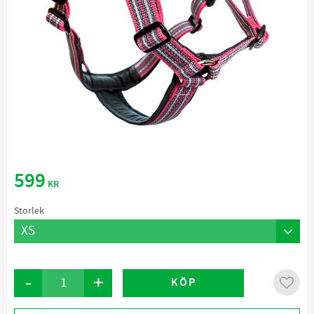
599
KR
Storlek
-
+
KÖP
Lägg ti