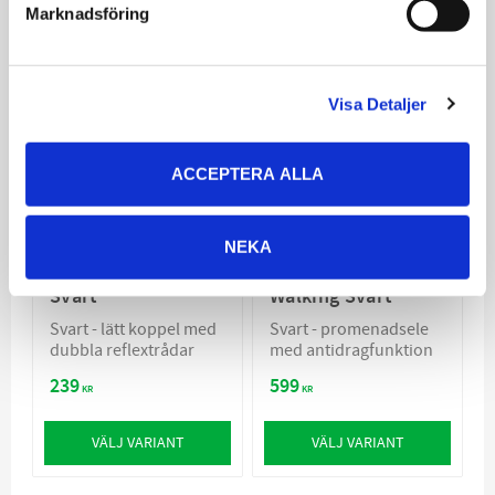
Marknadsföring
Visa Detaljer
ACCEPTERA ALLA
NEKA
Metizo Koppel Runt
Metizo Future
Svart
Walking Svart
Svart - lätt koppel med
Svart - promenadsele
dubbla reflextrådar
med antidragfunktion
239
599
KR
KR
VÄLJ VARIANT
VÄLJ VARIANT