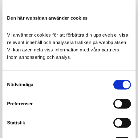
Grym reflex
Mjuk fodring
Snäppspännen i båda sidorna med reglering
Den här websidan använder cookies
Tvättbar i 30° med lite tvättmedel, bör tvättas i
tvättpåse. Kan ej torktumlas.
Vi använder cookies för att förbättra din upplevelse, visa 
Designad och tillverkad i Linköping, Sverige.
relevant innehåll och analysera trafiken på webbplatsen. 
Vi kan även dela viss information med våra partners 
Storleksguide:
inom annonsering och analys.
Mät runt bröstkorgen
XS 40-52 cm
Consent
S 45-61 cm
Nödvändiga
Selection
M 54-83 cm
L 64-95 cm
Preferenser
XL 70-106 cm
Statistik
Relaterade produkter