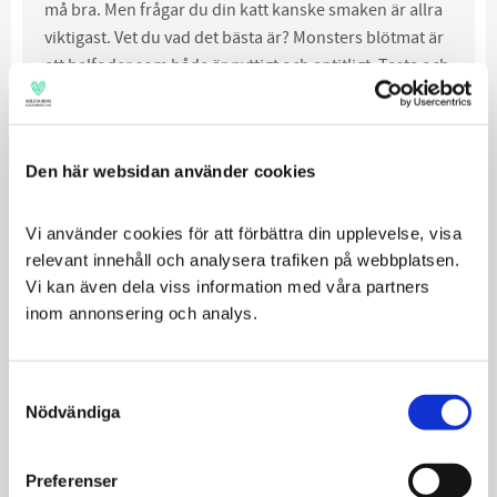
må bra. Men frågar du din katt kanske smaken är allra
viktigast. Vet du vad det bästa är? Monsters blötmat är
ett helfoder som både är nyttigt och aptitligt. Testa och
låt din finsmakare avgöra.
GLUTENFRI
Den här websidan använder cookies
Tillagat utan vete. Glutenfria recept som är snälla mot
mage, hud och päls. Och som minimerar risken för
uppkomsten av känslighet och intoleranser.
Vi använder cookies för att förbättra din upplevelse, visa 
relevant innehåll och analysera trafiken på webbplatsen. 
SUPER PREMIUM
Vi kan även dela viss information med våra partners 
Näring av hög kvalitet, som uteslutande finns i
inom annonsering och analys.
zoobutiker. Vi värderar deras kunskap och urval av
kvalitetsprodukter. Något vi vill ska finnas kvar i
Consent
generationer (precis som Monster).
Nödvändiga
Selection
MED KYCKLING
Klassiker i hund- och kattmat. Och vi förstår varför!
Preferenser