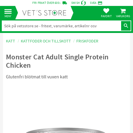
local_shipping
credit_card
FRI FRAKT ÖVER 600:-
SWISH
SVEA
KUNDVA
Meny
FAVORITER
KATT
KATTFODER OCH TILLSKOTT
FRISKFODER
Monster Cat Adult Single Protein
Chicken
Glutenfri blötmat till vuxen katt