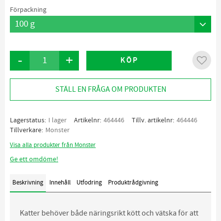
Förpackning
-
+
KÖP
Lägg ti
STÄLL EN FRÅGA OM PRODUKTEN
Lagerstatus
I lager
Artikelnr
464446
Tillv. artikelnr
464446
Tillverkare
Monster
Visa alla produkter från Monster
Ge ett omdöme!
Beskrivning
Innehåll
Utfodring
Produktrådgivning
Katter behöver både näringsrikt kött och vätska för att