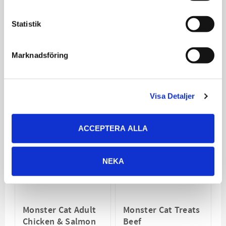
Den har både hög smältbarhet och högt biologiskt
värde. Alltså en proteinkälla som kroppen kan ta upp
Statistik
och tillgodogöra sig av i väldigt hög grad.
Förp: 100g
Marknadsföring
Relaterade produkter
Visa Detaljer
ACCEPTERA ALLA
NEKA
Monster Cat Adult
Monster Cat Treats
Chicken & Salmon
Beef