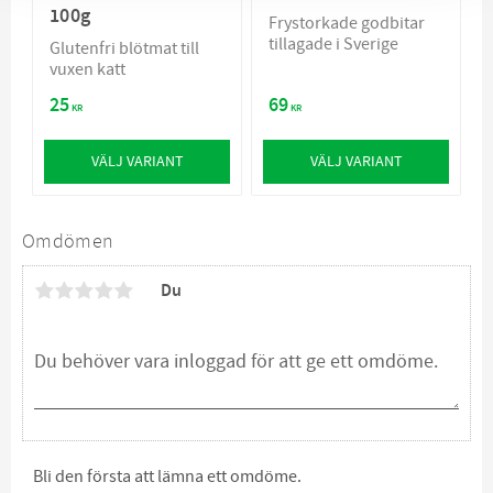
100g
Frystorkade godbitar
tillagade i Sverige
Glutenfri blötmat till
vuxen katt
25
69
KR
KR
VÄLJ VARIANT
VÄLJ VARIANT
Omdömen
Du
Bli den första att lämna ett omdöme.