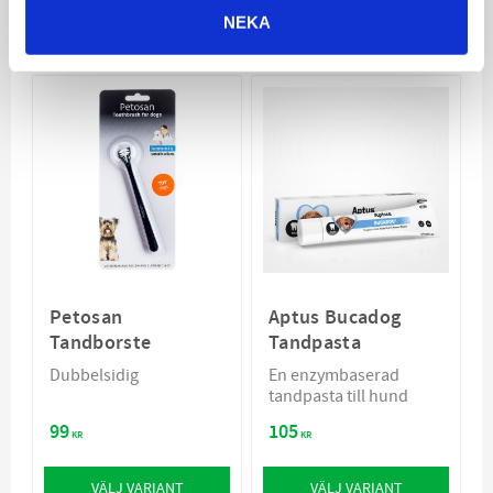
NEKA
VÄLJ VARIANT
VÄLJ VARIANT
Petosan
Aptus Bucadog
Tandborste
Tandpasta
Dubbelsidig
En enzymbaserad
tandpasta till hund
99
105
KR
KR
VÄLJ VARIANT
VÄLJ VARIANT