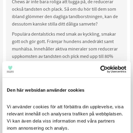
Chews är inte bara roliga att tugga på, de reducerar
också tandsten och plack. Så om du hör till dem som
ibland glömmer den dagliga tandborstningen, kan de
dessutom kanske stilla ditt dåliga samvete?
Populära dentalsticks med smak av kyckling, smakar
gott och gör gott. Främjar hundens andedräkt samt
munhälsa. Innehåller aktiva mineraler som reducerar
uppkomsten av tandsten och plck med upp till 80%
För små hundar, ca 1-10kg
Främjar hundens andedräkt samt munhälsa
Med fantastisk kycklingsmak
Den här websidan använder cookies
Motverkar tandsten och plack
Låg fetthalt
Med biotin för blank päls
Vi använder cookies för att förbättra din upplevelse, visa 
Finns i S, M och L
relevant innehåll och analysera trafiken på webbplatsen. 
Finns i veckopack (7st) eller i månadsbox (28st)
Vi kan även dela viss information med våra partners 
inom annonsering och analys.