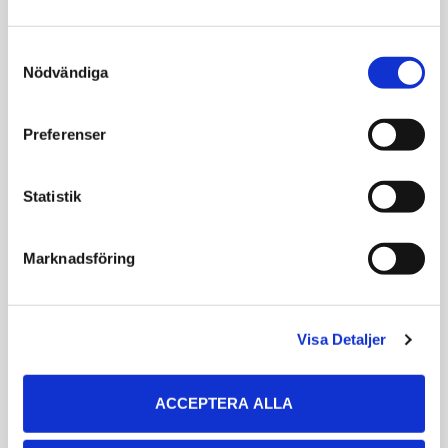
Consent
Relaterade produkter
Nödvändiga
Selection
Preferenser
Statistik
Marknadsföring
Aptus Bucadog
Petosan Tandkräm
Visa Detaljer
Tuggbitar
För hund
Enzymbaserade
tuggbitar för hund
ACCEPTERA ALLA
115
59
KR
KR