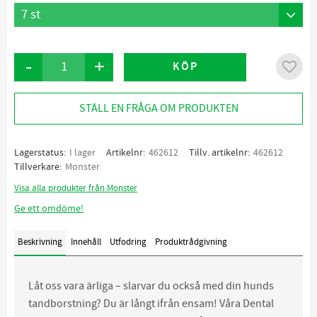
-
+
KÖP
Lägg ti
STÄLL EN FRÅGA OM PRODUKTEN
Lagerstatus
I lager
Artikelnr
462612
Tillv. artikelnr
462612
Tillverkare
Monster
Visa alla produkter från Monster
Ge ett omdöme!
Beskrivning
Innehåll
Utfodring
Produktrådgivning
Låt oss vara ärliga – slarvar du också med din hunds
tandborstning? Du är långt ifrån ensam! Våra Dental