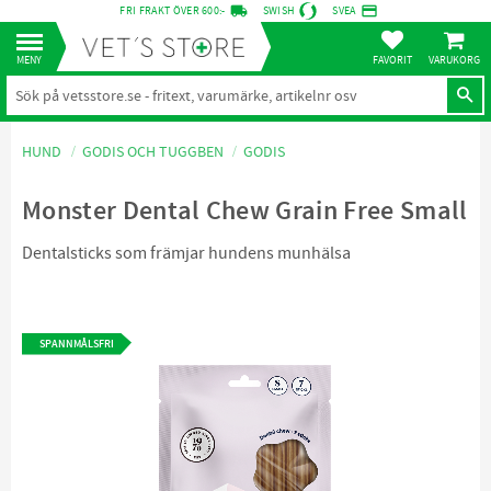
local_shipping
credit_card
FRI FRAKT ÖVER 600:-
SWISH
SVEA
KUNDVA
Meny
FAVORITER
HUND
GODIS OCH TUGGBEN
GODIS
Monster Dental Chew Grain Free Small
Dentalsticks som främjar hundens munhälsa
SPANNMÅLSFRI