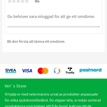
Du
Bli den första att lämna ett omdöme.
Vet´s Store
VI hjälp er med veterinärens urval av produkter anpassade
för olika sjukdomstillstånd. Du slipper leta, vi redan sorterat
produkterna som hjälper allt från hund, katt ner till de