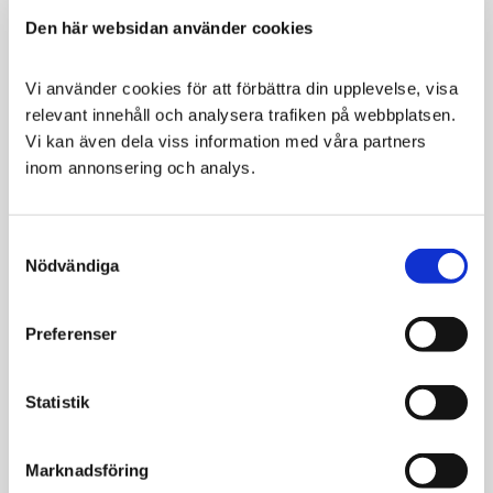
SPANNMÅLSFRI
GLUTENFRI
Den här websidan använder cookies
Vi använder cookies för att förbättra din upplevelse, visa 
relevant innehåll och analysera trafiken på webbplatsen. 
Vi kan även dela viss information med våra partners 
inom annonsering och analys.
Monster Dog Single
Monster Dog
Protein Beef 400g
Original Sensitive
White Fish
Consent
Blötmat för vuxna
Nödvändiga
Selection
hundar med single
Glutenfritt torrfoder för
protein
t ex känslig hund eller
om man bara vill att
359
44
49
Preferenser
pälsen ska få lite extra
KR
KR
KR
glans och lyster
VÄLJ VARIANT
VÄLJ VARIANT
Statistik
Marknadsföring