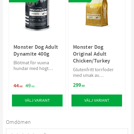
Monster Dog Adult
Monster Dog
Dynamite 400g
Original Adult
Chicken/Turkey
Blötmat för vuxna
hundar med högt
Glutenfritt torrfoder
energibehov
med smak av
kyckling/kalkon
299
44
49
KR
KR
KR
VÄLJ VARIANT
VÄLJ VARIANT
Omdömen