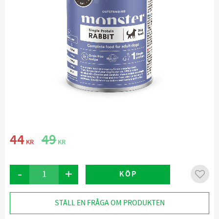
Nedsatt pris:
Ordinarie pris:
44
49
KR
KR
-
+
KÖP
Lägg ti
STÄLL EN FRÅGA OM PRODUKTEN