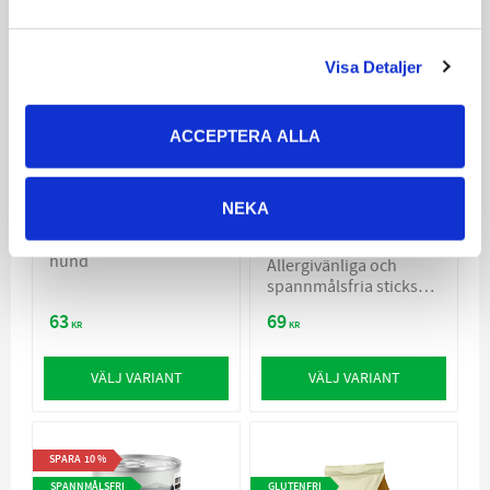
SPANNMÅLSFRI
Visa Detaljer
ACCEPTERA ALLA
Specific Special
Soopa Sticks
Care Treats CT-SC
Grönkål & Äpple
NEKA
100g
Hälsosamt godis till
hund
Allergivänliga och
spannmålsfria sticks
för hundar
63
69
KR
KR
VÄLJ VARIANT
VÄLJ VARIANT
SPARA
10
%
SPANNMÅLSFRI
GLUTENFRI