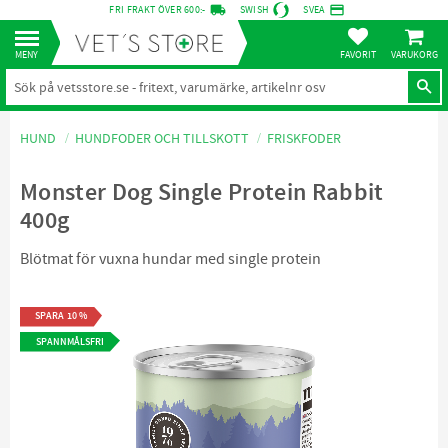
local_shipping
credit_card
FRI FRAKT ÖVER 600:-
SWISH
SVEA
KUNDVA
Meny
FAVORITER
HUND
HUNDFODER OCH TILLSKOTT
FRISKFODER
Monster Dog Single Protein Rabbit
400g
Blötmat för vuxna hundar med single protein
SPARA
10
%
SPANNMÅLSFRI