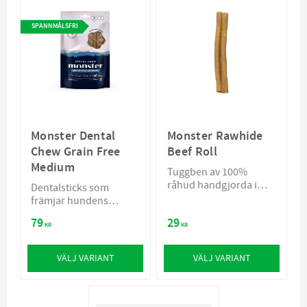
SPANNMÅLSFRI
Monster Dental
Monster Rawhide
Chew Grain Free
Beef Roll
Medium
Tuggben av 100%
råhud handgjorda i
Dentalsticks som
Sverige
främjar hundens
munhälsa
79
29
KR
KR
VÄLJ VARIANT
VÄLJ VARIANT