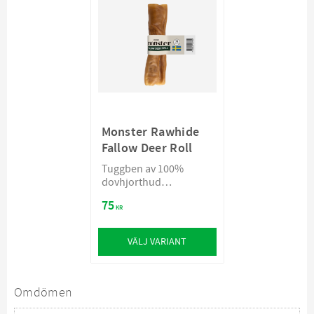
Monster Rawhide
Fallow Deer Roll
Tuggben av 100%
dovhjorthud
handgjorda i Sverige
75
KR
VÄLJ VARIANT
Omdömen