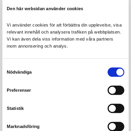
VÄLJ VARIANT
VÄLJ VARIANT
Den här websidan använder cookies
Vi använder cookies för att förbättra din upplevelse, visa 
relevant innehåll och analysera trafiken på webbplatsen. 
Vi kan även dela viss information med våra partners 
inom annonsering och analys.
Consent
Nödvändiga
Selection
Rauh Moose Combo
Ozami Nordisk
Tuggrulle Älg
Tuggben av nöt med
Preferenser
knaperstekt älgsalami
Oblekta tuggrullar för
inuti
hund tillverkade av
äkta älghud
89
80
Statistik
KR
KR
VÄLJ VARIANT
VÄLJ VARIANT
Marknadsföring