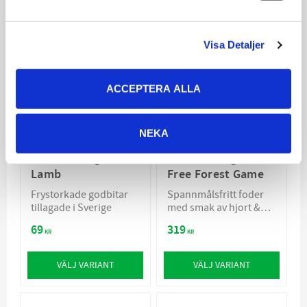
Visa Detaljer
SPANNMÅLSFRI
ACCEPTERA ALLA
NEKA
Monster Dog Treats
Monster Dog Grain
Lamb
Free Forest Game
​Frystorkade godbitar
Spannmålsfritt foder
tillagade i Sverige
med smak av hjort &
anka
69
319
KR
KR
VÄLJ VARIANT
VÄLJ VARIANT