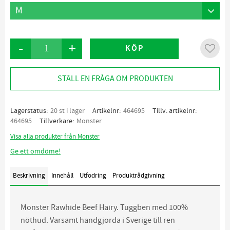
-
+
KÖP
Lägg ti
STÄLL EN FRÅGA OM PRODUKTEN
Lagerstatus
20 st i lager
Artikelnr
464695
Tillv. artikelnr
464695
Tillverkare
Monster
Visa alla produkter från Monster
Ge ett omdöme!
Beskrivning
Innehåll
Utfodring
Produktrådgivning
Monster Rawhide Beef Hairy. Tuggben med 100%
nöthud. Varsamt handgjorda i Sverige till ren