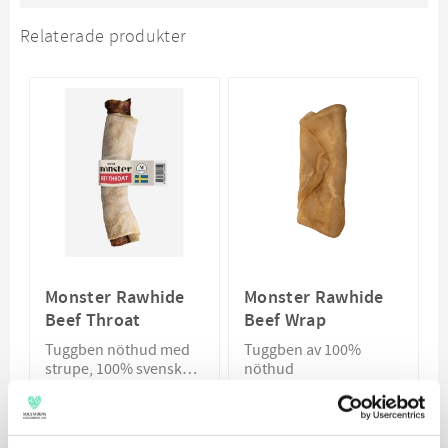
Relaterade produkter
Monster Rawhide
Monster Rawhide
Beef Throat
Beef Wrap
Tuggben nöthud med
Tuggben av 100%
strupe, 100% svenska
nöthud
ingredienser
99
75
KR
KR