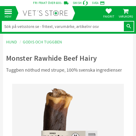
local_shipping
credit_card
FRI FRAKT ÖVER 600:-
SWISH
SVEA
KUNDVA
Meny
FAVORITER
HUND
GODIS OCH TUGGBEN
Monster Rawhide Beef Hairy
Tuggben nöthud med strupe, 100% svenska ingredienser