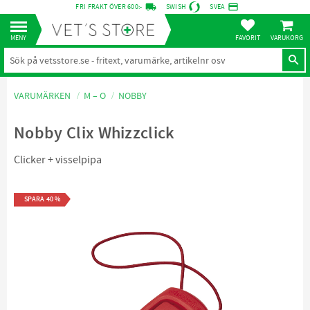
local_shipping
credit_card
FRI FRAKT ÖVER 600:-
SWISH
SVEA
KUNDVA
Meny
FAVORITER
VARUMÄRKEN
M – O
NOBBY
Nobby Clix Whizzclick
Clicker + visselpipa
SPARA
40
%