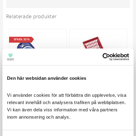
Relaterade produkter
SPARA
30
%
Den här websidan använder cookies
Nobby Clix
Nobby Siktslev
Vi använder cookies för att förbättra din upplevelse, visa 
MultiClicker
Grov Plast
relevant innehåll och analysera trafiken på webbplatsen. 
Vi kan även dela viss information med våra partners 
Med reglerbar volym
Rengöringsspade
inom annonsering och analys.
25
90
129
KR
KR
KR