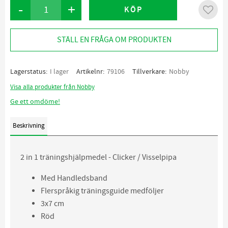
-
+
KÖP
Lägg ti
STÄLL EN FRÅGA OM PRODUKTEN
Lagerstatus
I lager
Artikelnr
79106
Tillverkare
Nobby
Visa alla produkter från Nobby
Ge ett omdöme!
Beskrivning
2 in 1 träningshjälpmedel - Clicker / Visselpipa
Med Handledsband
Flerspråkig träningsguide medföljer
3x7 cm
Röd