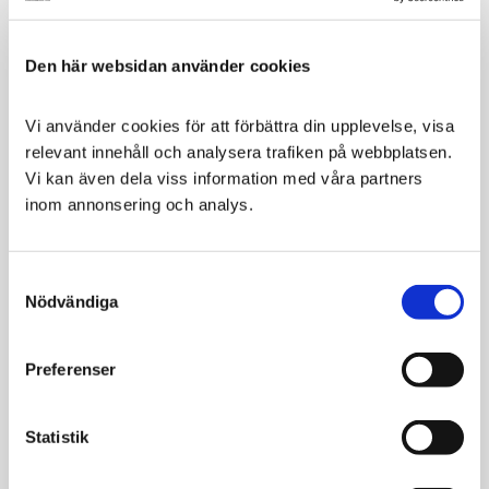
Relaterade produkter
Den här websidan använder cookies
SPARA
15
%
Vi använder cookies för att förbättra din upplevelse, visa 
relevant innehåll och analysera trafiken på webbplatsen. 
Vi kan även dela viss information med våra partners 
inom annonsering och analys.
Consent
Nobby
Nobby Koppel
Nödvändiga
Selection
Dubbelkoppling
Classic Nylon
Nylon Svart
Nylonkoppel i olika
Preferenser
storlekar och färger
Classic - svart
39
50
59
KR
KR
KR
Statistik
VÄLJ VARIANT
VÄLJ VARIANT