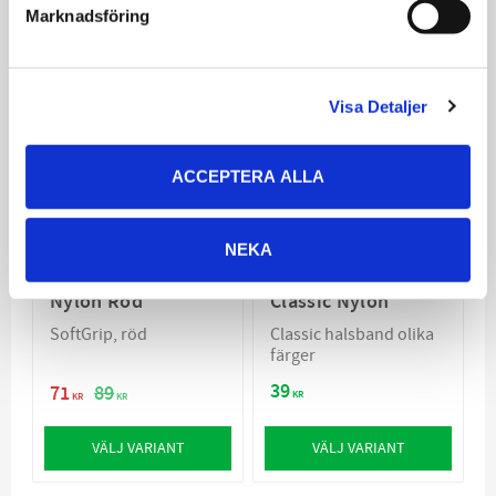
Marknadsföring
SPARA
20
%
Visa Detaljer
ACCEPTERA ALLA
NEKA
Nobby Koppel
Nobby Halsband
Nylon Röd
Classic Nylon
SoftGrip, röd
Classic halsband olika
färger
39
71
89
KR
KR
KR
VÄLJ VARIANT
VÄLJ VARIANT