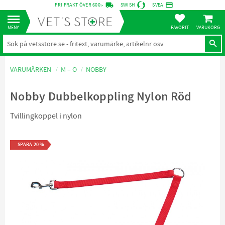
local_shipping
credit_card
FRI FRAKT ÖVER 600:-
SWISH
SVEA
KUNDVA
Meny
FAVORITER
VARUMÄRKEN
M – O
NOBBY
Nobby Dubbelkoppling Nylon Röd
Tvillingkoppel i nylon
SPARA
20
%