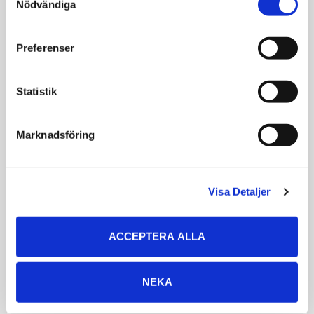
Nödvändiga
Selection
Preferenser
Statistik
Nobby Fågelleksak
Trapetsgunga
Marknadsföring
Trapets dubbel
29
39
KR
KR
Visa Detaljer
VÄLJ VARIANT
ACCEPTERA ALLA
Omdömen
NEKA
Du