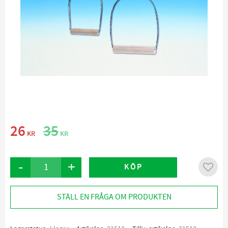
Nedsatt pris:
Ordinarie pris:
26
35
KR
KR
-
+
KÖP
Lägg ti
STÄLL EN FRÅGA OM PRODUKTEN