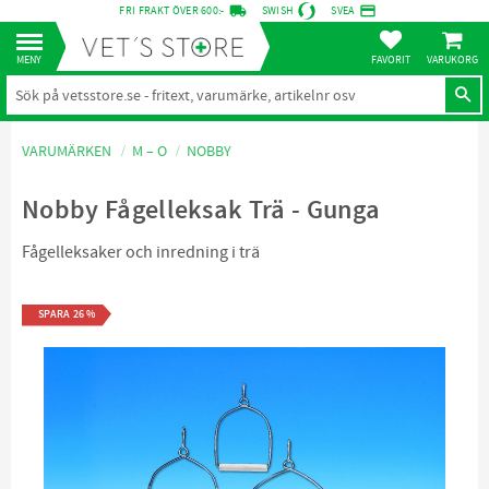
local_shipping
credit_card
FRI FRAKT ÖVER 600:-
SWISH
SVEA
KUNDVA
Meny
FAVORITER
VARUMÄRKEN
M – O
NOBBY
Nobby Fågelleksak Trä - Gunga
Fågelleksaker och inredning i trä
SPARA
26
%