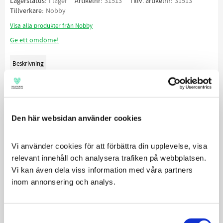
Lagerstatus
I lager
Artikelnr
31513
Tillv. artikelnr
31513
Tillverkare
Nobby
Visa alla produkter från Nobby
Ge ett omdöme!
Beskrivning
Fågelleksaker och inredning i trä
Material: Trä
Den här websidan använder cookies
Modell: Gunga
Storlek: 10x22 cm
Vi använder cookies för att förbättra din upplevelse, visa 
relevant innehåll och analysera trafiken på webbplatsen. 
Vi kan även dela viss information med våra partners 
Relaterade produkter
inom annonsering och analys.
Consent
SPARA
26
%