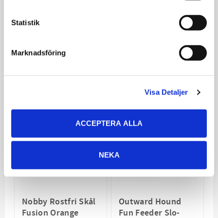
Fusion Vit
Fusion Blå
Statistik
Rostfri skål med
Rostfri skål med
gummiring under
gummiring under
69
129
Marknadsföring
KR
KR
VÄLJ VARIANT
VÄLJ VARIANT
Visa Detaljer
ACCEPTERA ALLA
NEKA
Nobby Rostfri Skål
Outward Hound
Fusion Orange
Fun Feeder Slo-