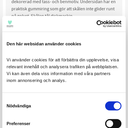
dekorerad med tass- och benmotiv. Undersidan har en
praktisk gummiring som gör att skålen inte glider runt
på golvet. Skålen tål diskmaskin.
Finns i storlekarna 0,5l, 0,94l och 1,80l samt i fler
färger.
Den här websidan använder cookies
Relaterade produkter
Vi använder cookies för att förbättra din upplevelse, visa 
relevant innehåll och analysera trafiken på webbplatsen. 
Vi kan även dela viss information med våra partners 
inom annonsering och analys.
Consent
Nödvändiga
Selection
Preferenser
Nobby Rostfri Skål
Nobby Rostfri Skål