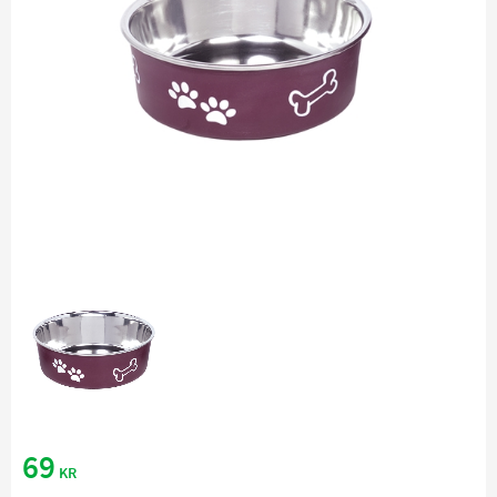
69
KR