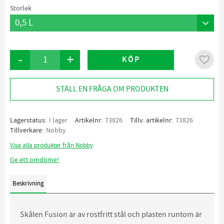
Storlek
-
+
KÖP
Lägg ti
STÄLL EN FRÅGA OM PRODUKTEN
Lagerstatus
I lager
Artikelnr
73826
Tillv. artikelnr
73826
Tillverkare
Nobby
Visa alla produkter från Nobby
Ge ett omdöme!
Beskrivning
Skålen Fusion är av rostfritt stål och plasten runtom är