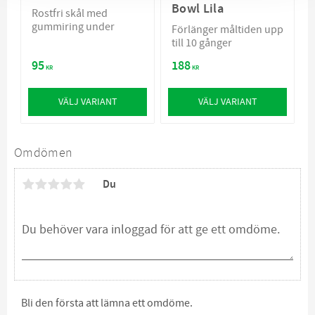
Bowl Lila
Rostfri skål med
gummiring under
Förlänger måltiden upp
till 10 gånger
95
188
KR
KR
VÄLJ VARIANT
VÄLJ VARIANT
Omdömen
Du
Bli den första att lämna ett omdöme.