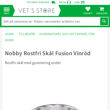
local_shipping
credit_card
FRI FRAKT ÖVER 600:-
SWISH
SVEA
KUNDVA
Meny
FAVORITER
HUND
TILLBEHÖR
HUNDMATSKÅL OCH VATTENSKÅL FÖR
HUND
Nobby Rostfri Skål Fusion Vinröd
Rostfri skål med gummiring under