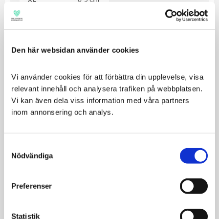
DIMENSIONER:
Storlek
Vikt (4p)
Bredd
Höjd
Den här websidan använder cookies
XS
47 g
7 cm
10 cm
S
57 g
7.5 cm
11.5 cm
Vi använder cookies för att förbättra din upplevelse, visa 
M
67 g
9 cm
12 cm
relevant innehåll och analysera trafiken på webbplatsen. 
L
78 g
9.5 cm
14 cm
Vi kan även dela viss information med våra partners 
XL
90 g
10.5 cm
15 cm
inom annonsering och analys.
Consent
Nödvändiga
Selection
Preferenser
Statistik