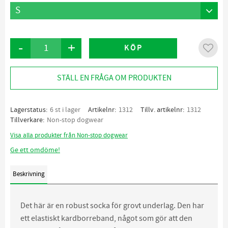
-
+
KÖP
Lägg ti
STÄLL EN FRÅGA OM PRODUKTEN
Lagerstatus
6 st i lager
Artikelnr
1312
Tillv. artikelnr
1312
Tillverkare
Non-stop dogwear
Visa alla produkter från Non-stop dogwear
Ge ett omdöme!
Beskrivning
Det här är en robust socka för grovt underlag. Den har
ett elastiskt kardborreband, något som gör att den