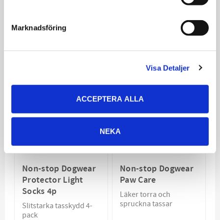
Marknadsföring
Relaterade produkter
Visa Detaljer
ACCEPTERA ALLA
NEKA
Non-stop Dogwear
Non-stop Dogwear
Protector Light
Paw Care
Socks 4p
Läker torra och
spruckna tassar
Slitstarka tasskydd 4-
pack