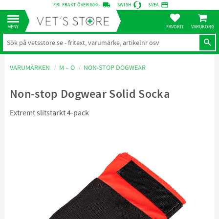
local_shipping
credit_card
FRI FRAKT ÖVER 600:-
SWISH
SVEA
KUNDVA
Meny
FAVORITER
VARUMÄRKEN
M – O
NON-STOP DOGWEAR
Non-stop Dogwear Solid Socka
Extremt slitstarkt 4-pack