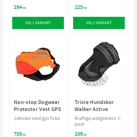
284
225
KR
KR
VÄLJ VARIANT
VÄLJ VARIANT
Non-stop Dogwear
Trixie Hundskor
Protector Vest GPS
Walker Active
Jaktväst med gps ficka
Kraftiga antiglidskor 2-
pack
705
209
KR
KR