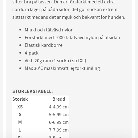
sitter bra på tassen. Den är förstärkt med ett extra
cordura lager på båda sidor, det gör sockan extremt
slitstarkt medans det är mjuk och bekvämt för hunden.
Mjukt och tätvävd nylon
Förstärkt med 1000 D tätvävd nylon på utsidan
Elastisk kardborre
4-pack
Vikt. 20g ram (1 socka i strl XL)
Max 30°C maskintvätt, ej torktumling
STORLEKSTABELL:
Storlek
Bredd
XS
4-4,99 cm
S
5-5,99 cm
M
6-6,99 cm
L
7-7,99 cm
XL
8-9 cm