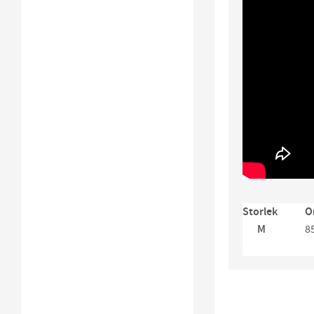
Storlek
O
M
8