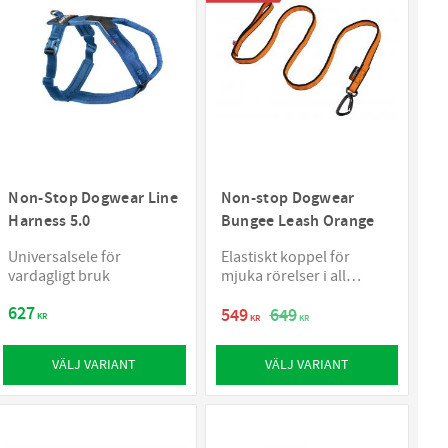
Non-Stop Dogwear Line
Non-stop Dogwear
Harness 5.0
Bungee Leash Orange
Universalsele för
Elastiskt koppel för
vardagligt bruk
mjuka rörelser i all
terräng
627
549
649
KR
KR
KR
VÄLJ VARIANT
VÄLJ VARIANT