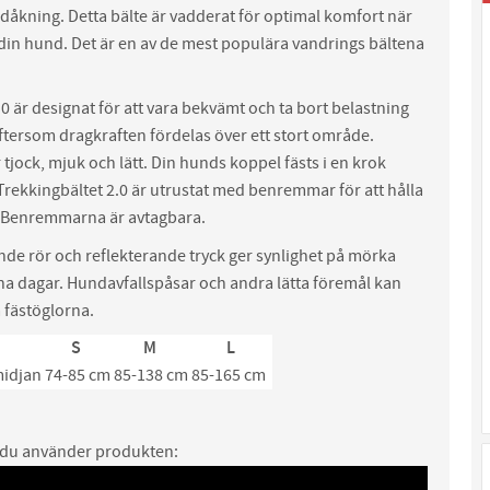
dåkning. Detta bälte är vadderat för optimal komfort när
din hund. Det är en av de mest populära vandrings bältena
.0 är designat för att vara bekvämt och ta bort belastning
eftersom dragkraften fördelas över ett stort område.
tjock, mjuk och lätt. Din hunds koppel fästs i en krok
Trekkingbältet 2.0 är utrustat med benremmar för att hålla
s. Benremmarna är avtagbara.
nde rör och reflekterande tryck ger synlighet på mörka
na dagar. Hundavfallspåsar och andra lätta föremål kan
å fästöglorna.
S
M
L
midjan
74-85 cm
85-138 cm
85-165 cm
 du använder produkten: