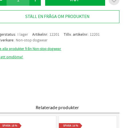
Lägg til
STÄLL EN FRÅGA OM PRODUKTEN
gerstatus
I lager
Artikelnr
12201
Tillv. artikelnr
12201
llverkare
Non-stop dogwear
sa alla produkter från Non-stop dogwear
 ett omdöme!
Relaterade produkter
SPARA
18
%
SPARA
15
%