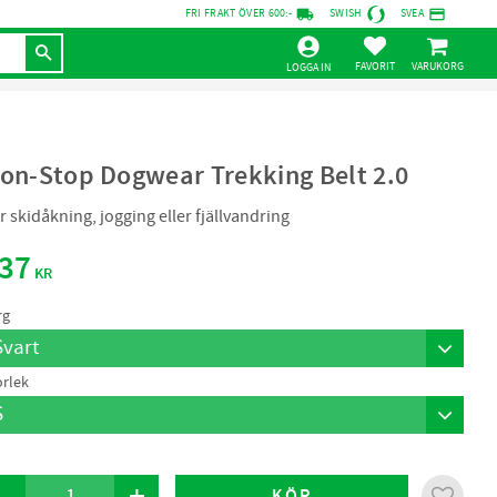
local_shipping
credit_card
FRI FRAKT ÖVER 600:-
SWISH
SVEA
KUNDVAGN
FAVORITER
LOGGA IN
on-Stop Dogwear Trekking Belt 2.0
r skidåkning, jogging eller fjällvandring
37
KR
rg
orlek
-
+
KÖP