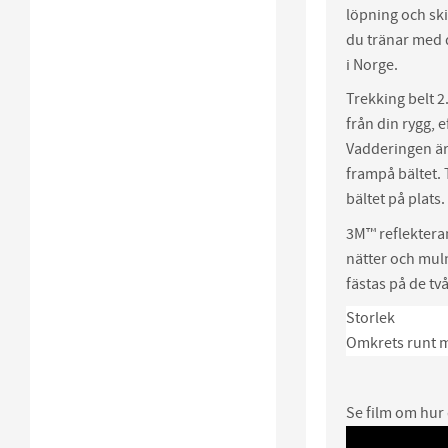
löpning och ski
du tränar med 
i Norge.
Trekking belt 2
från din rygg, 
Vadderingen är 
frampå bältet. 
bältet på plat
3M™ reflektera
nätter och mul
fästas på de tv
Storlek
Omkrets runt 
Se film om hur