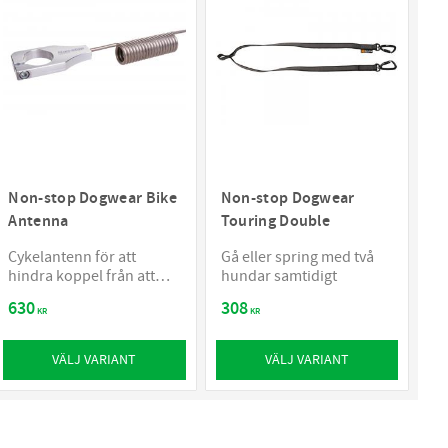
Non-stop Dogwear Bike
Non-stop Dogwear
Antenna
Touring Double
​Cykelantenn för att
Gå eller spring med två
hindra koppel från att
hundar samtidigt
fastna i framhjulet
630
308
KR
KR
VÄLJ VARIANT
VÄLJ VARIANT