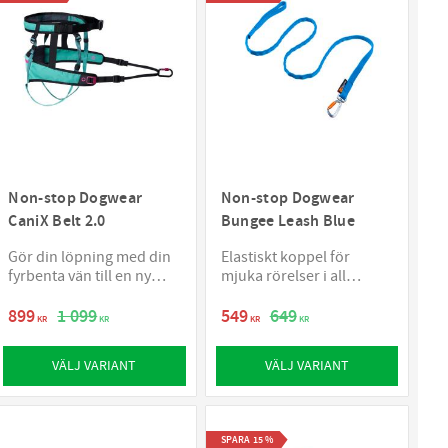
Non-stop Dogwear
Non-stop Dogwear
CaniX Belt 2.0
Bungee Leash Blue
Gör din löpning med din
Elastiskt koppel för
fyrbenta vän till en ny
mjuka rörelser i all
upplevelse
terräng
899
1 099
549
649
KR
KR
KR
KR
VÄLJ VARIANT
VÄLJ VARIANT
SPARA
15
%