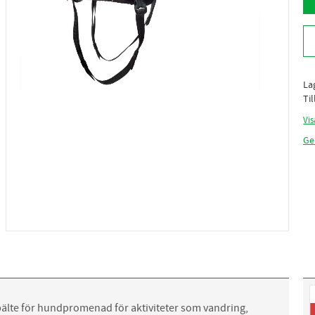
La
Ti
Vi
Ge
bälte för hundpromenad för aktiviteter som vandring,