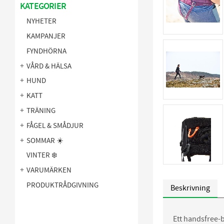
KATEGORIER
NYHETER
KAMPANJER
FYNDHÖRNA
VÅRD & HÄLSA
HUND
KATT
TRÄNING
FÅGEL & SMÅDJUR
SOMMAR ☀️
VINTER ❄️
VARUMÄRKEN
PRODUKTRÅDGIVNING
Beskrivning
Ett handsfree-