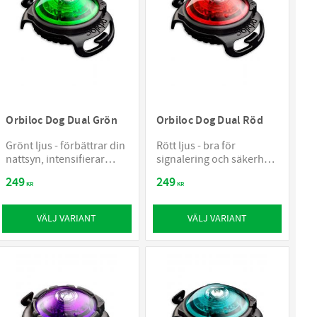
Orbiloc Dog Dual Grön
Orbiloc Dog Dual Röd
Grönt ljus - förbättrar din
Rött ljus - bra för
nattsyn, intensifierar
signalering och säkerhet,
kontraster och tränger
syns på långt avstånd
249
249
igenom vatten
KR
KR
VÄLJ VARIANT
VÄLJ VARIANT