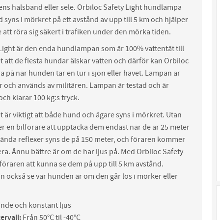
ens halsband eller sele. Orbiloc Safety Light hundlampa
d syns i mörkret på ett avstånd av upp till 5 km och hjälper
att röra sig säkert i trafiken under den mörka tiden.
 Light är den enda hundlampan som är 100% vattentät till
et att de flesta hundar älskar vatten och därför kan Orbiloc
ra på när hunden tar en tur i sjön eller havet. Lampan är
r och används av militären. Lampan är testad och är
ch klarar 100 kg:s tryck.
det är viktigt att både hund och ägare syns i mörkret. Utan
r en bilförare att upptäcka dem endast när de är 25 meter
ända reflexer syns de på 150 meter, och föraren kommer
ra. Ännu bättre är om de har ljus på. Med Orbiloc Safety
öraren att kunna se dem på upp till 5 km avstånd.
 också se var hunden är om den går lös i mörker eller
ande och konstant ljus
ervall:
Från 50°C til -40°C