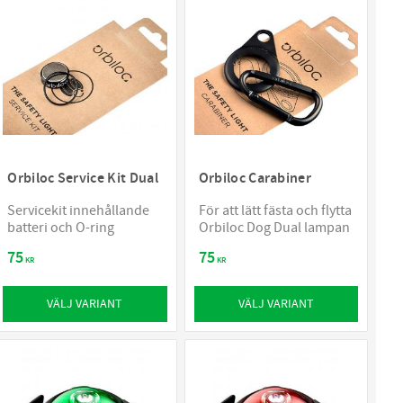
Orbiloc Service Kit Dual
Orbiloc Carabiner
Servicekit innehållande
För att lätt fästa och flytta
batteri och O-ring
Orbiloc Dog Dual lampan
75
75
KR
KR
VÄLJ VARIANT
VÄLJ VARIANT