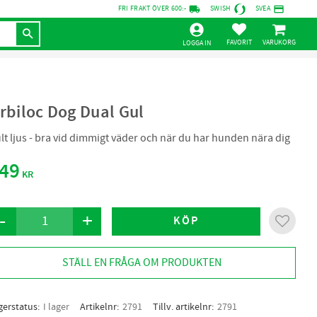
local_shipping
credit_card
FRI FRAKT ÖVER 600:-
SWISH
SVEA
KUNDVAGN
FAVORITER
LOGGA IN
rbiloc Dog Dual Gul
lt ljus - bra vid dimmigt väder och när du har hunden nära dig
49
KR
-
+
KÖP
Lägg til
STÄLL EN FRÅGA OM PRODUKTEN
gerstatus
I lager
Artikelnr
2791
Tillv. artikelnr
2791