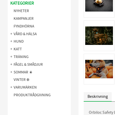
KATEGORIER
NYHETER
KAMPANJER
FYNDHÖRNA
VÅRD & HÄLSA
HUND
KATT
TRÄNING
FÅGEL & SMÅDJUR
SOMMAR ☀️
VINTER ❄️
VARUMÄRKEN
PRODUKTRÅDGIVNING
Beskrivning
Orbiloc Safety