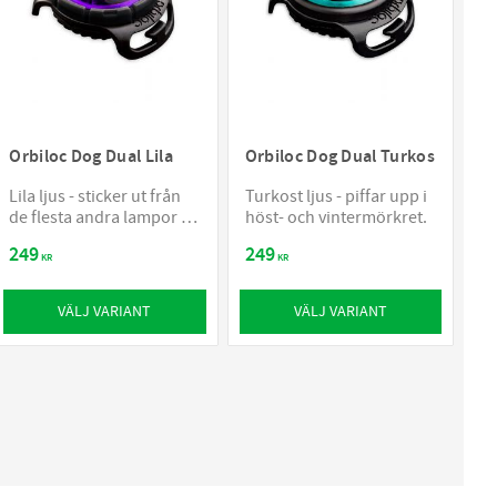
Orbiloc Dog Dual Lila
Orbiloc Dog Dual Turkos
Lila ljus - sticker ut från
Turkost ljus - piffar upp i
de flesta andra lampor på
höst- och vintermörkret.
landsbygden och i
249
249
städerna
KR
KR
VÄLJ VARIANT
VÄLJ VARIANT