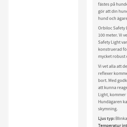
fästes på hund
gör att din hun
hund och ägare 
Orbiloc Safety
100 meter. Vi v
Safety Light va
konstruerad fö
mycket robust o
Vi vet alla att 
reflexer komme
bort. Med godk
att kunna reage
Light, kommer f
Hundägaren kan
skymning.
Ljus typ:
Blink
Temperatur int