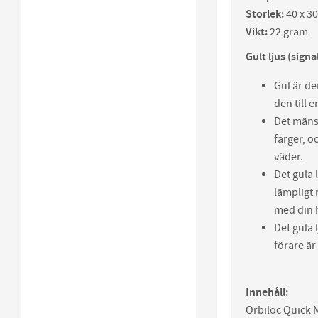
Storlek:
40 x 3
Vikt:
22 gram
Gult ljus (signa
Gul är de
den till 
Det mänsk
färger, o
väder.
Det gula 
lämpligt 
med din h
Det gula 
förare är
Innehåll:
Orbiloc Quick M