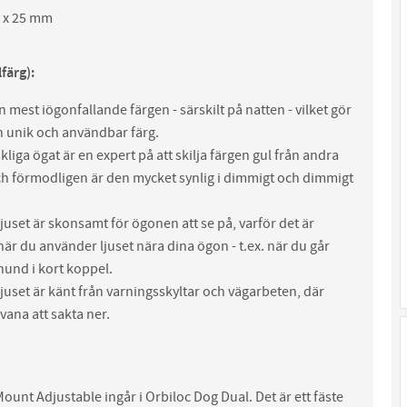
0 x 25 mm
lfärg):
n mest iögonfallande färgen - särskilt på natten - vilket gör
en unik och användbar färg.
liga ögat är en expert på att skilja färgen gul från andra
ch förmodligen är den mycket synlig i dimmigt och dimmigt
ljuset är skonsamt för ögonen att se på, varför det är
när du använder ljuset nära dina ögon - t.ex. när du går
und i kort koppel.
ljuset är känt från varningsskyltar och vägarbeten, där
 vana att sakta ner.
ount Adjustable ingår i Orbiloc Dog Dual. Det är ett fäste