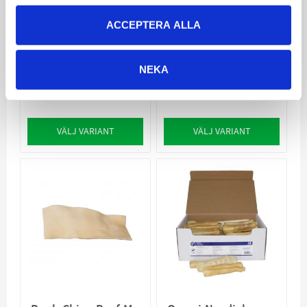
Rauh Älg Chips
Ozami Rensticks
ACCEPTERA ALLA
Medium 20cm
Älgskinn, för mindre
hundar
Tuggstick för hund
NEKA
tillverkade av ren
35
44
KR
KR
VÄLJ VARIANT
VÄLJ VARIANT