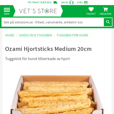
local_shipping
credit_card
FRI FRAKT ÖVER 600:-
SWISH
SVEA
KUNDVA
Meny
FAVORITER
HUND
GODIS OCH TUGGBEN
TUGGBEN FÖR HUND
Ozami Hjortsticks Medium 20cm
Tuggstick för hund tillverkade av hjort