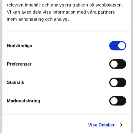
relevant innehåll och analysera trafiken på webbplatsen. 
Vi kan även dela viss information med våra partners 
inom annonsering och analys.
Ozami Nordisk
Ozami Älgsticks
Tuggrulle Nöt
Medium 20cm
Oblekta tuggrullar för
Tuggsticks för hund
Consent
hund tillverkade av
tillverkade av älg
Nödvändiga
Selection
äkta nöthud
49
48
KR
KR
Preferenser
VÄLJ VARIANT
VÄLJ VARIANT
Statistik
Marknadsföring
Visa Detaljer