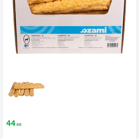
44
KR