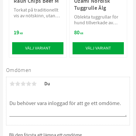
Rauh Chips Beef M
Ozami Nordisk
Tuggrulle Älg
Torkat på traditionellt
vis av nötskinn, utan
Oblekta tuggrullar för
tillsatsämnen
hund tillverkade av
äkta älghud
19
80
KR
KR
VÄLJ VARIANT
VÄLJ VARIANT
Omdömen
Du
Bli den första att lämna ett omdöme.