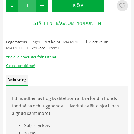
-
+
KÖP
Lägg ti
STÄLL EN FRÅGA OM PRODUKTEN
Lagerstatus
I lager
Artikelnr
694.6930
Tillv. artikelnr
694.6930
Tillverkare
Ozami
Visa alla produkter från Ozami
Ge ett omdöme!
Beskrivning
Ett hundben av hög kvalitet som är bra för din hunds
tandhälsa och tuggbehov. Tillverkat av äkta hjort- och
älghud samt morot.
Säljs styckvis
20 cm