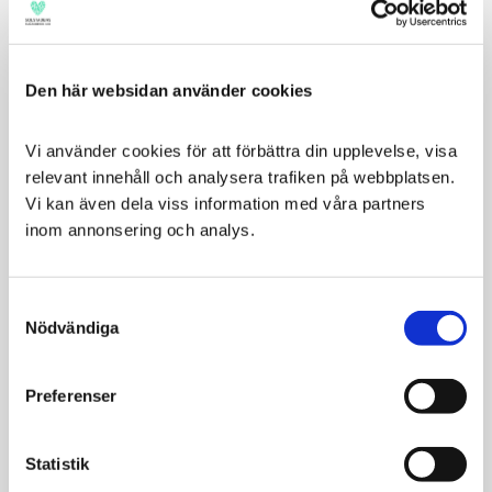
Den här websidan använder cookies
Relaterade produkter
Vi använder cookies för att förbättra din upplevelse, visa 
relevant innehåll och analysera trafiken på webbplatsen. 
Vi kan även dela viss information med våra partners 
inom annonsering och analys.
Consent
Nödvändiga
Selection
POW! Dog Puppy
POW! Dog Puppy
Preferenser
L/XL Pork
Small/Medium Pork
För valpar av stora
För valpar av små &
Statistik
raser
mellanstora raser