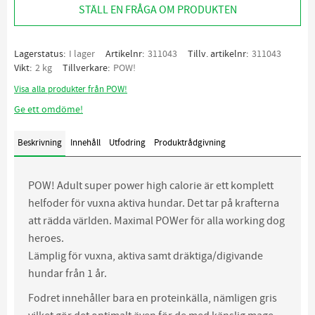
STÄLL EN FRÅGA OM PRODUKTEN
Lagerstatus
I lager
Artikelnr
311043
Tillv. artikelnr
311043
Vikt
2 kg
Tillverkare
POW!
Visa alla produkter från POW!
Ge ett omdöme!
Beskrivning
Innehåll
Utfodring
Produktrådgivning
POW! Adult super power high calorie är ett komplett
helfoder för vuxna aktiva hundar. Det tar på krafterna
att rädda världen. Maximal POWer för alla working dog
heroes.
Lämplig för vuxna, aktiva samt dräktiga/digivande
hundar från 1 år.
Fodret innehåller bara en proteinkälla, nämligen gris