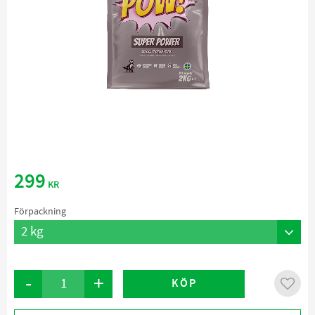
299
KR
Förpackning
-
+
KÖP
Lägg ti