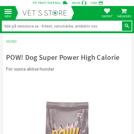
local_shipping
credit_card
FRI FRAKT ÖVER 600:-
SWISH
SVEA
KUNDVA
Meny
FAVORITER
HUND
POW! Dog Super Power High Calorie
För vuxna aktiva hundar