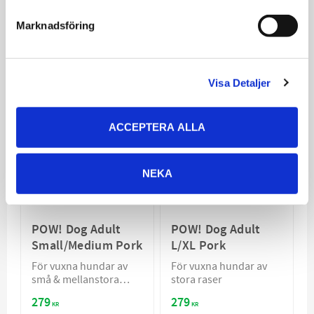
279
279
KR
KR
Marknadsföring
VÄLJ VARIANT
VÄLJ VARIANT
Visa Detaljer
ACCEPTERA ALLA
NEKA
POW! Dog Adult
POW! Dog Adult
Small/Medium Pork
L/XL Pork
För vuxna hundar av
För vuxna hundar av
små & mellanstora
stora raser
raser
279
279
KR
KR