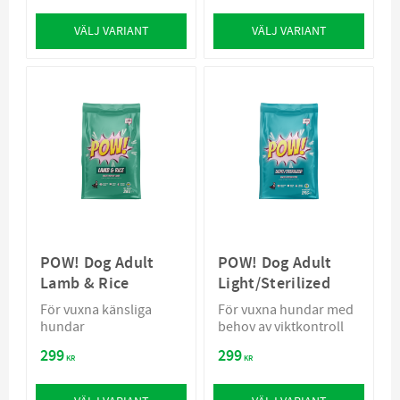
VÄLJ VARIANT
VÄLJ VARIANT
POW! Dog Adult
POW! Dog Adult
Lamb & Rice
Light/Sterilized
För vuxna känsliga
För vuxna hundar med
hundar
behov av viktkontroll
299
299
KR
KR