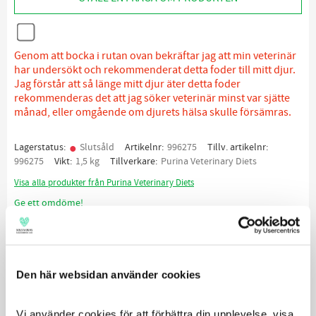
Genom att bocka i rutan ovan bekräftar jag att min veterinär
har undersökt och rekommenderat detta foder till mitt djur.
Jag förstår att så länge mitt djur äter detta foder
rekommenderas det att jag söker veterinär minst var sjätte
månad, eller omgående om djurets hälsa skulle försämras.
Lagerstatus
Slutsåld
Artikelnr
996275
Tillv. artikelnr
996275
Vikt
1,5 kg
Tillverkare
Purina Veterinary Diets
Visa alla produkter från Purina Veterinary Diets
Ge ett omdöme!
Beskrivning
Innehåll
Utfodring
Produktrådgivning
Den här websidan använder cookies
Fördelar med produkten
Vi använder cookies för att förbättra din upplevelse, visa 