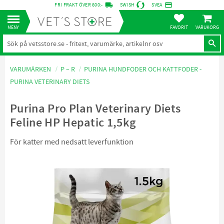
local_shipping
credit_card
FRI FRAKT ÖVER 600:-
SWISH
SVEA
KUNDVA
Meny
FAVORITER
VARUMÄRKEN
P – R
PURINA HUNDFODER OCH KATTFODER -
PURINA VETERINARY DIETS
Purina Pro Plan Veterinary Diets
Feline HP Hepatic 1,5kg
För katter med nedsatt leverfunktion