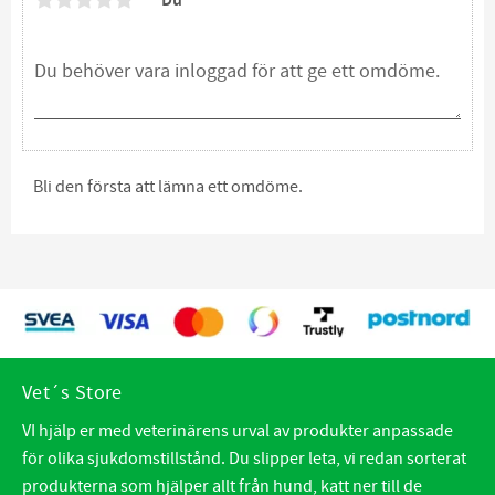
Du
Bli den första att lämna ett omdöme.
Vet´s Store
VI hjälp er med veterinärens urval av produkter anpassade
för olika sjukdomstillstånd. Du slipper leta, vi redan sorterat
produkterna som hjälper allt från hund, katt ner till de