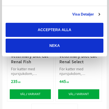
Visa Detaljer
ACCEPTERA ALLA
NEKA
Royal Canin
Royal Canin
Veterinary Diet Cat
Veterinary Diet Cat
Renal Fish
Renal Select
För katter med
För katter med
njursjukdom,
njursjukdom,
förebygger urinsten
förebygger urinsten
235
445
KR
KR
VÄLJ VARIANT
VÄLJ VARIANT