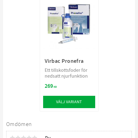
Virbac Pronefra
Ett tillskottsfoder för
nedsatt njurfunktion
269
KR
VÄLJ VARIANT
Omdömen