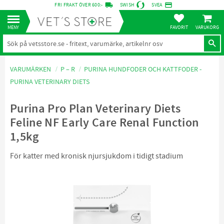
local_shipping
credit_card
FRI FRAKT ÖVER 600:-
SWISH
SVEA
KUNDVA
Meny
FAVORITER
VARUMÄRKEN
P – R
PURINA HUNDFODER OCH KATTFODER -
PURINA VETERINARY DIETS
Purina Pro Plan Veterinary Diets
Feline NF Early Care Renal Function
1,5kg
För katter med kronisk njursjukdom i tidigt stadium