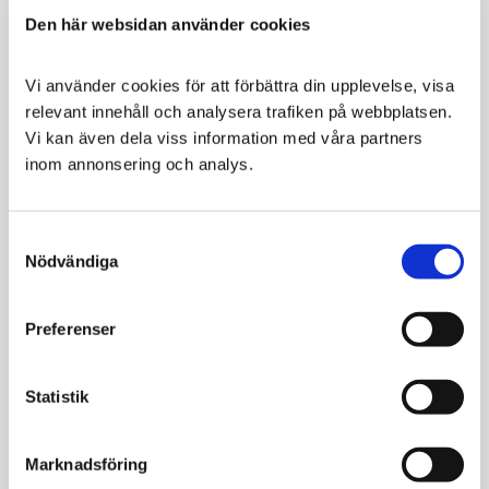
Den här websidan använder cookies
Vi använder cookies för att förbättra din upplevelse, visa 
relevant innehåll och analysera trafiken på webbplatsen. 
Vi kan även dela viss information med våra partners 
inom annonsering och analys.
Purina Pro Plan
Purina Pro Plan
Veterinary Diets
Veterinary Diets
Feline NF Advanced
Feline NF Advanced
Consent
Renal Function
Renal Function
Nödvändiga
Selection
Kyckling 10x85g
För kronisk
njursjukdom
För njursjuka katter
Preferenser
med minskad aptit
279
150
170
KR
KR
KR
Statistik
VÄLJ VARIANT
VÄLJ VARIANT
Marknadsföring