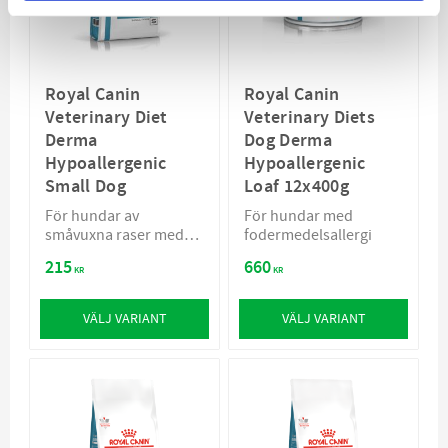
Royal Canin
Royal Canin
Veterinary Diet
Veterinary Diets
Derma
Dog Derma
Hypoallergenic
Hypoallergenic
Small Dog
Loaf 12x400g
För hundar av
För hundar med
småvuxna raser med
fodermedelsallergi
fodermedelsallergi
215
660
KR
KR
VÄLJ VARIANT
VÄLJ VARIANT