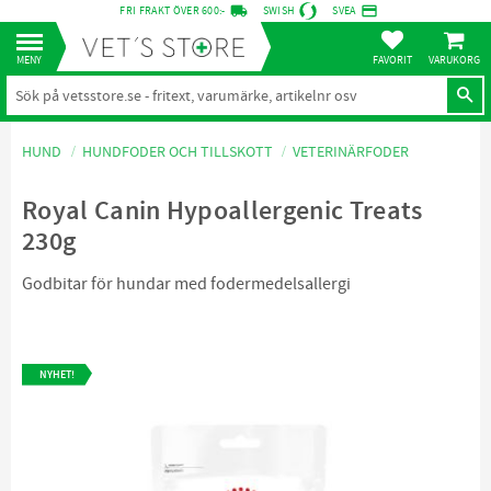
local_shipping
credit_card
FRI FRAKT ÖVER 600:-
SWISH
SVEA
KUNDVA
Meny
FAVORITER
HUND
HUNDFODER OCH TILLSKOTT
VETERINÄRFODER
Royal Canin Hypoallergenic Treats
230g
Godbitar för hundar med fodermedelsallergi
NYHET!