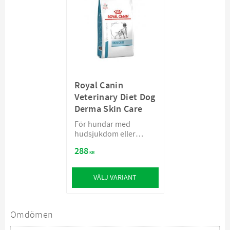
Royal Canin
Veterinary Diet Dog
Derma Skin Care
För hundar med
hudsjukdom eller
bristande hudfunktion
288
KR
VÄLJ VARIANT
Omdömen