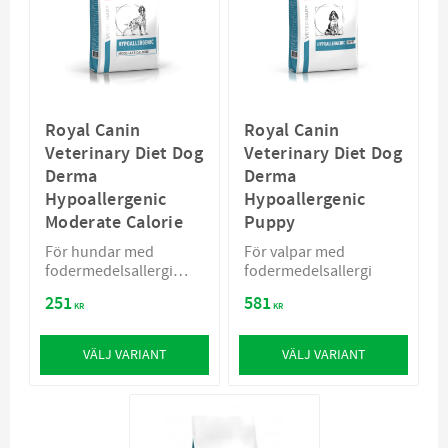
Royal Canin
Royal Canin
Veterinary Diet Dog
Veterinary Diet Dog
Derma
Derma
Hypoallergenic
Hypoallergenic
Moderate Calorie
Puppy
För hundar med
För valpar med
fodermedelsallergi
fodermedelsallergi
med lägre
251
581
energiinnehåll
KR
KR
VÄLJ VARIANT
VÄLJ VARIANT