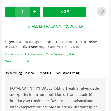
-
+
KÖP
Lägg ti
STÄLL EN FRÅGA OM PRODUKTEN
Lagerstatus
18 st i lager
Artikelnr
R470336
Tillv. artikelnr
R470336
Tillverkare
Royal Canin Veterinary Diet
Visa alla produkter från Royal Canin Veterinary Diet
Ge ett omdöme!
Beskrivning
Innehåll
Utfodring
Produktrådgivning
ROYAL CANIN® HYPOALLERGENIC Treats är utvecklade
av experter inom hundnutrition och anpassade för
hundar över 6 månader. Dessa mjuka, välsmakande
bitar kompletterar inte bara hundens utfodringsplan