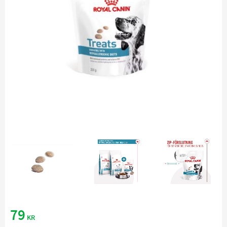
79
KR