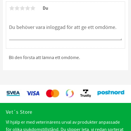
Du
Bli den första att lämna ett omdöme.
Vet´s Store
VI hjälp er med veterinärens urval av produkter anpassade
för olika sjukdomstillstånd. Du slipper leta, vi redan sorterat