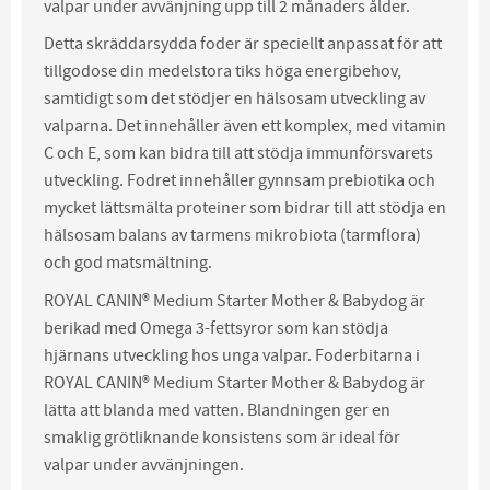
valpar under avvänjning upp till 2 månaders ålder.
Detta skräddarsydda foder är speciellt anpassat för att
tillgodose din medelstora tiks höga energibehov,
samtidigt som det stödjer en hälsosam utveckling av
valparna. Det innehåller även ett komplex, med vitamin
C och E, som kan bidra till att stödja immunförsvarets
utveckling. Fodret innehåller gynnsam prebiotika och
mycket lättsmälta proteiner som bidrar till att stödja en
hälsosam balans av tarmens mikrobiota (tarmflora)
och god matsmältning.
ROYAL CANIN® Medium Starter Mother & Babydog är
berikad med Omega 3-fettsyror som kan stödja
hjärnans utveckling hos unga valpar. Foderbitarna i
ROYAL CANIN® Medium Starter Mother & Babydog är
lätta att blanda med vatten. Blandningen ger en
smaklig grötliknande konsistens som är ideal för
valpar under avvänjningen.