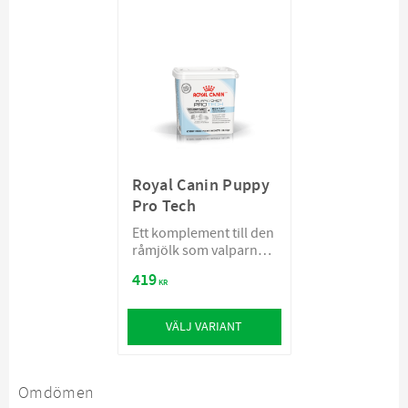
Royal Canin Puppy
Pro Tech
Ett komplement till den
råmjölk som valparna
får
419
KR
VÄLJ VARIANT
Omdömen