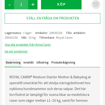
-
+
KÖP
Lägg ti
STÄLL EN FRÅGA OM PRODUKTEN
Lagerstatus
I lager
Artikelnr
29930150
Tillv. artikelnr
29930150
Vikt
15 kg
Tillverkare
Royal Canin
Visa alla produkter från Royal Canin
Ge ett omdöme!
Beskrivning
Innehåll
Utfodring
Produktrådgivning
ROYAL CANIN® Medium Starter Mother & Babydog är
speciellt utvecklat för att stödja näringsbehovet hos
nyblivna hundmammor och deras valpar. Det här
torrfodret är lämpligt för vuxna tikar av medelstora
raser som väger mellan 11–25 kg, samt för hennes