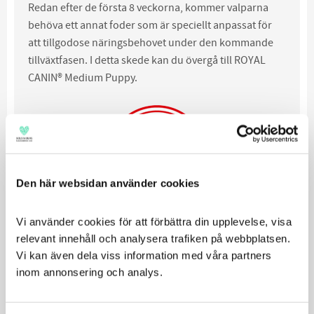
Redan efter de första 8 veckorna, kommer valparna
behöva ett annat foder som är speciellt anpassat för
att tillgodose näringsbehovet under den kommande
tillväxtfasen. I detta skede kan du övergå till ROYAL
CANIN® Medium Puppy.
Den här websidan använder cookies
Vi använder cookies för att förbättra din upplevelse, visa 
100% smakgaranti.
Om din hund eller katt inte tycker
relevant innehåll och analysera trafiken på webbplatsen. 
om Royal Canin-produkten du har köpt, kan du få en ny
Vi kan även dela viss information med våra partners 
produkt eller pengarna tillbaka med vår smakgaranti.
inom annonsering och analys.
Relaterade produkter