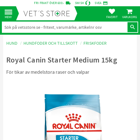
local_shipping
credit_card
FRI FRAKT ÖVER 600:-
SWISH
SVEA
KUNDVA
Meny
FAVORITER
HUND
HUNDFODER OCH TILLSKOTT
FRISKFODER
Royal Canin Starter Medium 15kg
För tikar av medelstora raser och valpar