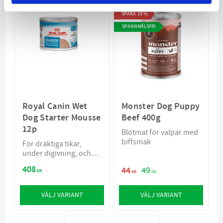
SPARA
10
%
SPANNMÅLSFRI
Royal Canin Wet
Monster Dog Puppy
Dog Starter Mousse
Beef 400g
12p
Blötmat för valpar med
biffsmak
För dräktiga tikar,
under digivning, och
för hennes valpar
408
44
49
KR
KR
KR
VÄLJ VARIANT
VÄLJ VARIANT