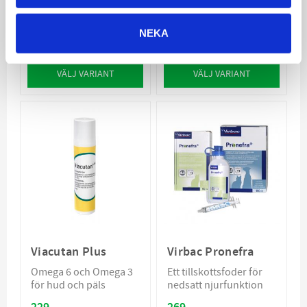
För katter i de tidiga
För katter med
stadier av njursjukdom
njursjukdom,
förebygger urinsten
NEKA
305
235
KR
KR
VÄLJ VARIANT
VÄLJ VARIANT
Viacutan Plus
Virbac Pronefra
Omega 6 och Omega 3
Ett tillskottsfoder för
för hud och päls
nedsatt njurfunktion