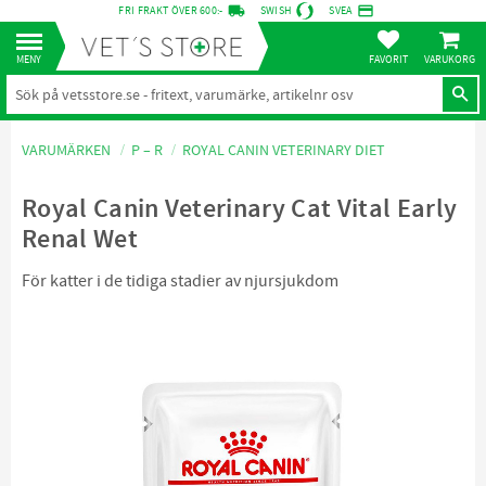
local_shipping
credit_card
FRI FRAKT ÖVER 600:-
SWISH
SVEA
KUNDVA
Meny
FAVORITER
VARUMÄRKEN
P – R
ROYAL CANIN VETERINARY DIET
Royal Canin Veterinary Cat Vital Early
Renal Wet
För katter i de tidiga stadier av njursjukdom