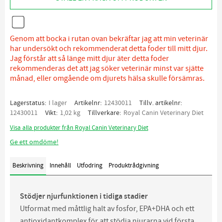
Genom att bocka i rutan ovan bekräftar jag att min veterinär
har undersökt och rekommenderat detta foder till mitt djur.
Jag förstår att så länge mitt djur äter detta foder
rekommenderas det att jag söker veterinär minst var sjätte
månad, eller omgående om djurets hälsa skulle försämras.
Lagerstatus
I lager
Artikelnr
12430011
Tillv. artikelnr
12430011
Vikt
1,02 kg
Tillverkare
Royal Canin Veterinary Diet
Visa alla produkter från Royal Canin Veterinary Diet
Ge ett omdöme!
Beskrivning
Innehåll
Utfodring
Produktrådgivning
Stödjer njurfunktionen i tidiga stadier
Utformat med måttlig halt av fosfor, EPA+DHA och ett
antioxidantkomplex för att stödja njurarna vid första