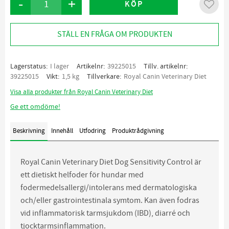
-
+
KÖP
Lägg ti
STÄLL EN FRÅGA OM PRODUKTEN
Lagerstatus
I lager
Artikelnr
39225015
Tillv. artikelnr
39225015
Vikt
1,5 kg
Tillverkare
Royal Canin Veterinary Diet
Visa alla produkter från Royal Canin Veterinary Diet
Ge ett omdöme!
Beskrivning
Innehåll
Utfodring
Produktrådgivning
Royal Canin Veterinary Diet Dog Sensitivity Control är
ett dietiskt helfoder för hundar med
fodermedelsallergi/intolerans med dermatologiska
och/eller gastrointestinala symtom. Kan även fodras
vid inflammatorisk tarmsjukdom (IBD), diarré och
tjocktarmsinflammation.