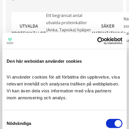
Ett begränsat antal
Nä
utvalda proteinkällor
UTVALDA
SÄKER
so
(Anka, Tapioka) hjälper
PROTEINKÄLLOR
MATSMÄLTNING
ba
till att minska risken för
ma
fodermedelsintolerans.
Den här websidan använder cookies
Utformad för att
Fettsyror för
stödja hudens
att bibehålla
naturliga
en hälsosam
Vi använder cookies för att förbättra din upplevelse, visa 
EPA/DHA
HUDBARRIÄR
skyddsbarriär för
matsmältning
relevant innehåll och analysera trafiken på webbplatsen. 
optimal
och hälsosam
Vi kan även dela viss information med våra partners 
hudhälsa.
hud.
inom annonsering och analys.
Consent
Nödvändiga
Selection