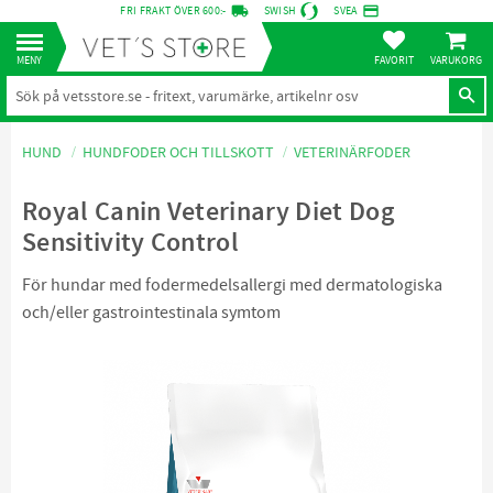
local_shipping
credit_card
FRI FRAKT ÖVER 600:-
SWISH
SVEA
KUNDVA
Meny
FAVORITER
HUND
HUNDFODER OCH TILLSKOTT
VETERINÄRFODER
Royal Canin Veterinary Diet Dog
Sensitivity Control
För hundar med fodermedelsallergi med dermatologiska
och/eller gastrointestinala symtom