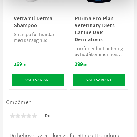
Vetramil Derma
Purina Pro Plan
Shampoo
Veterinary Diets
Canine DRM
Shampo för hundar
Dermatosis
med känslig hud
Torrfoder för hantering
av hudåkommor hos
hundar i alla åldrar.
169
399
KR
KR
VÄLJ VARIANT
VÄLJ VARIANT
Omdömen
Du