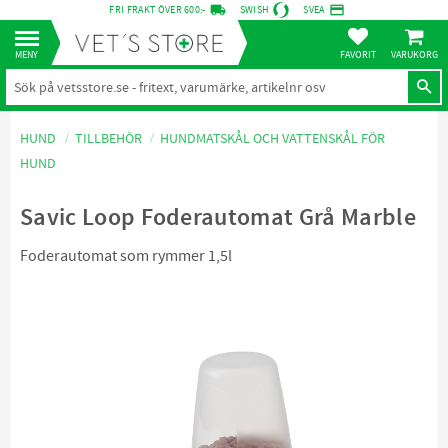
local_shipping
credit_card
FRI FRAKT ÖVER 600:-
SWISH
SVEA
KUNDVA
Meny
FAVORITER
HUND
TILLBEHÖR
HUNDMATSKÅL OCH VATTENSKÅL FÖR
HUND
Savic Loop Foderautomat Grå Marble
Foderautomat som rymmer 1,5l