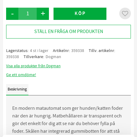
-
+
KÖP
Lägg ti
STÄLL EN FRÅGA OM PRODUKTEN
Lagerstatus
4 st i lager
Artikelnr
359338
Tillv. artikelnr
359338
Tillverkare
Dogman
Visa alla produkter från Dogman
Ge ett omdöme!
Beskrivning
En modern matautomat som ger hunden/katten foder
när den är hungrig. Matbehållaren är transparent och
gör det enkelt för dig att se när du behöver fylla på
foder. Skålen har integrerad gummibotten för att stå