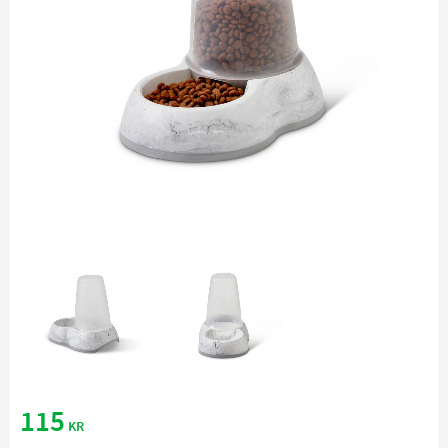
115
KR