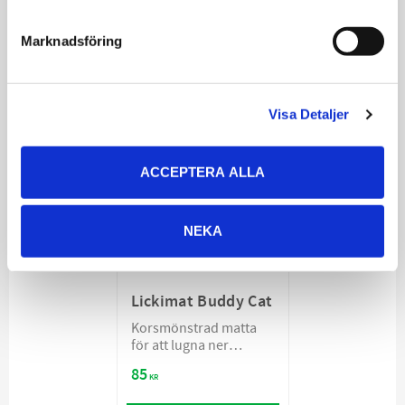
99
139
KR
KR
Marknadsföring
VÄLJ VARIANT
VÄLJ VARIANT
Visa Detaljer
ACCEPTERA ALLA
NEKA
Lickimat Buddy Cat
Korsmönstrad matta
för att lugna ner
ätandet - olika färger
85
KR