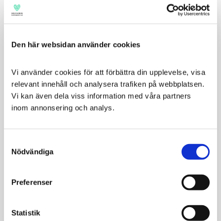
stabilt.
Storlek: M, 1,5l
Den här websidan använder cookies
Relaterade produkter
Vi använder cookies för att förbättra din upplevelse, visa 
relevant innehåll och analysera trafiken på webbplatsen. 
Vi kan även dela viss information med våra partners 
inom annonsering och analys.
Consent
Nödvändiga
Selection
Savic Loop
Dogman Matbar
Preferenser
Matautomat Grå
Amy, Svart
1,5l
Mat- och vattenskål i
Statistik
melamin
Matautomat för katt