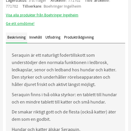
Lagerstatus
3 st i lager
Artikelnr
771702
Tillv. artikelnr
771702
Tillverkare
Boehringer Ingelheim
Visa alla produkter från Boehringer Ingelheim
Ge ett omdöme!
Beskrivning
Innehåll
Utfodring
Produktrådgivning
Seraquin är ett naturligt fodertillskott som
understödjer den normala funktionen i ledbrosk,
ledkapslar, senor och ledband hos hundar och katter.
Den styrker och underhåller rörelseapparaten och
håller djuret friskt och aktivt längst möjligt.
Seraquin finns i två olika styrkor: en tablett till hundar
och en mindre tablett till katter och små hundar.
De smakar riktigt gott och de flesta (också katter) äter
dem som en godbit.
Hundar och katter älskar Seraquin.