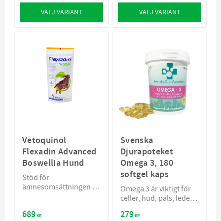
VÄLJ VARIANT
VÄLJ VARIANT
Vetoquinol
Svenska
Flexadin Advanced
Djurapoteket
Boswellia Hund
Omega 3, 180
softgel kaps
Stöd för
ämnesomsättningen i
Omega 3 är viktigt för
leder drabbade av
celler, hud, päls, leder,
artros
hjärta och tassar
689
279
KR
KR