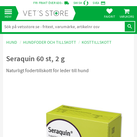
local_shipping
credit_card
FRI FRAKT ÖVER 600:-
SWISH
SVEA
KUNDVA
Meny
FAVORITER
HUND
HUNDFODER OCH TILLSKOTT
KOSTTILLSKOTT
Seraquin 60 st, 2 g
Naturligt fodertillskott för leder till hund