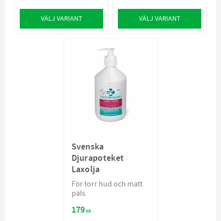
VÄLJ VARIANT
VÄLJ VARIANT
Svenska
Djurapoteket
Laxolja
För torr hud och matt
päls
179
KR