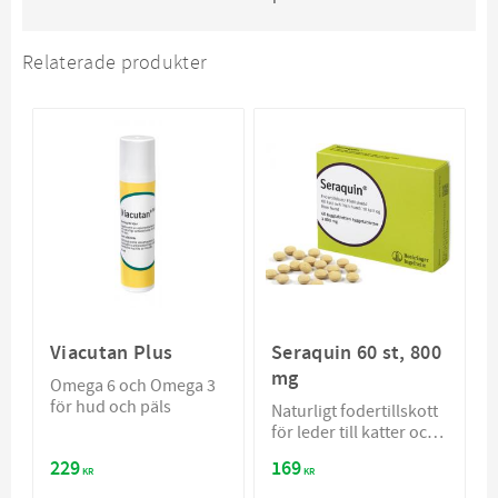
Relaterade produkter
Viacutan Plus
Seraquin 60 st, 800
mg
Omega 6 och Omega 3
för hud och päls
Naturligt fodertillskott
för leder till katter och
små hundar
229
169
KR
KR