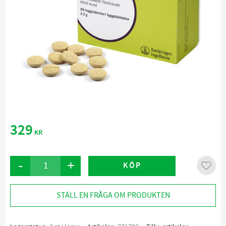
329
KR
-
+
KÖP
Lägg ti
STÄLL EN FRÅGA OM PRODUKTEN