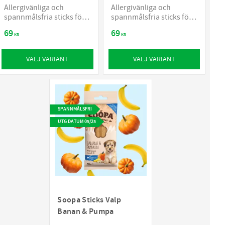
Allergivänliga och
Allergivänliga och
spannmålsfria sticks för
spannmålsfria sticks för
hundar
hundar
69
69
KR
KR
VÄLJ VARIANT
VÄLJ VARIANT
SPANNMÅLSFRI
UTG DATUM 05/25
Soopa Sticks Valp
Banan & Pumpa