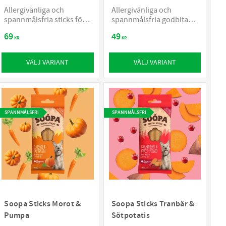
Allergivänliga och
Allergivänliga och
spannmålsfria sticks för
spannmålsfria godbitar
den äldre hunden
för hundar
69
49
KR
KR
VÄLJ VARIANT
VÄLJ VARIANT
SPANNMÅLSFRI
SPANNMÅLSFRI
Soopa Sticks Morot &
Soopa Sticks Tranbär &
Pumpa
Sötpotatis