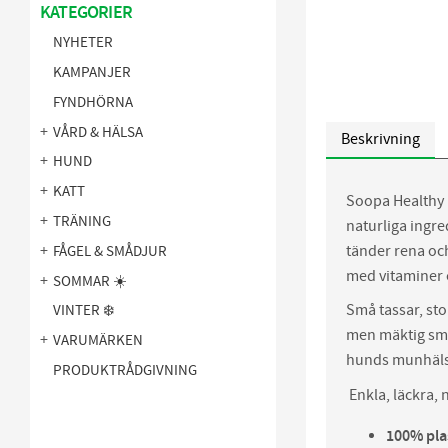
KATEGORIER
NYHETER
KAMPANJER
FYNDHÖRNA
VÅRD & HÄLSA
Beskrivning
HUND
KATT
Soopa Healthy B
TRÄNING
naturliga ingre
tänder rena oc
FÅGEL & SMÅDJUR
med vitaminer 
SOMMAR ☀️
Små tassar, st
VINTER ❄️
men mäktig sma
VARUMÄRKEN
hunds munhälsa
PRODUKTRÅDGIVNING
Enkla, läckra, 
100% plas