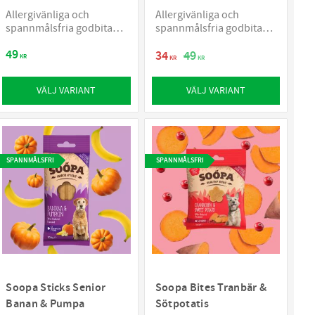
Allergivänliga och
Allergivänliga och
spannmålsfria godbitar
spannmålsfria godbitar
för hundar
för hundar
49
34
49
KR
KR
KR
VÄLJ VARIANT
VÄLJ VARIANT
SPANNMÅLSFRI
SPANNMÅLSFRI
Soopa Sticks Senior
Soopa Bites Tranbär &
Banan & Pumpa
Sötpotatis