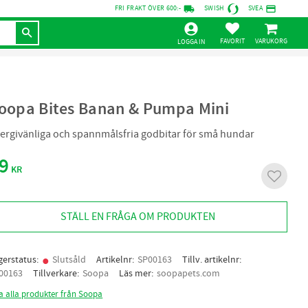
local_shipping
credit_card
FRI FRAKT ÖVER 600:-
SWISH
SVEA
KUNDVAGN
FAVORITER
LOGGA IN
oopa Bites Banan & Pumpa Mini
lergivänliga och spannmålsfria godbitar för små hundar
9
KR
Lägg til
STÄLL EN FRÅGA OM PRODUKTEN
gerstatus
Slutsåld
Artikelnr
SP00163
Tillv. artikelnr
00163
Tillverkare
Soopa
Läs mer
soopapets.com
a alla produkter från Soopa