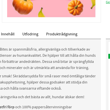
Ge
Innehåll
Utfodring
Produktrådgivning
ites är spannmålsfria, allergivänliga och tillverkade av
dienser av humankvalitet. De hjälper till att hålla din hunds
h förbättrar andedräkten. Dessa små bitar är sprängfyllda
och mineraler och är utmärkta att använda för träning.
or smak! Skräddarsydda för små raser med ömtåliga tänder
kupphetsning, hjälper dessa godsaker att stödja din
 och hålla svansarna viftande också.
näringsrika och det bästa av allt, hundar älskar dem!
tfri förp
och 100% pappersåtervinningsbar