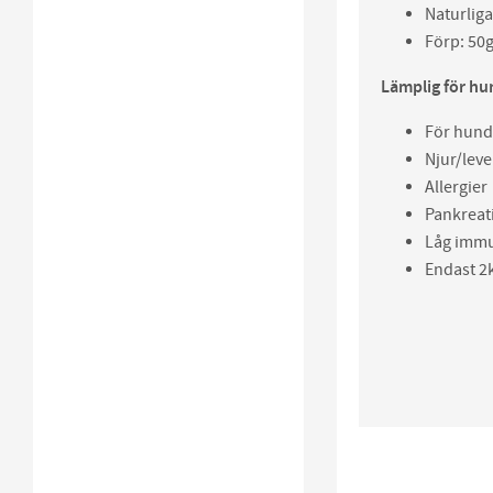
Naturliga
Förp: 50
Lämplig för hu
För hund
Njur/lev
Allergier
Pankreat
Låg immu
Endast 2k