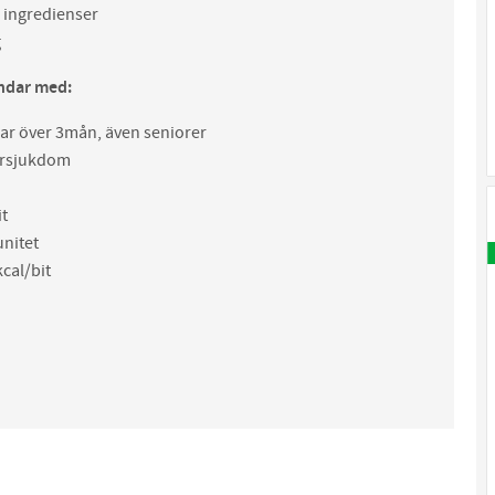
 ingredienser
g
ndar med:
ar över 3mån, även seniorer
ersjukdom
it
nitet
cal/bit