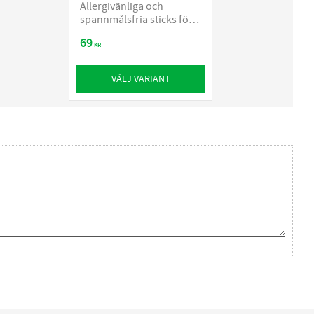
Allergivänliga och
spannmålsfria sticks för
valpar och äldre hundar
69
KR
VÄLJ VARIANT