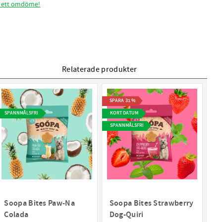
 ett omdöme!
Relaterade produkter
SPARA
31
%
SPANNMÅLSFRI
KORT DATUM
SPANNMÅLSFRI
Soopa Bites Paw-Na
Soopa Bites Strawberry
Colada
Dog-Quiri