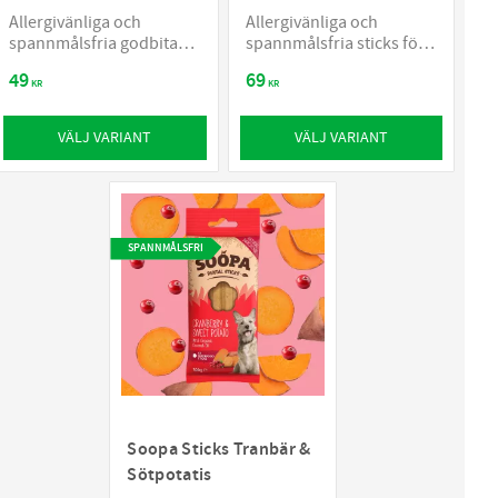
Allergivänliga och
Allergivänliga och
spannmålsfria godbitar
spannmålsfria sticks för
för hundar
valpar och äldre hundar
49
69
KR
KR
VÄLJ VARIANT
VÄLJ VARIANT
SPANNMÅLSFRI
Soopa Sticks Tranbär &
Sötpotatis