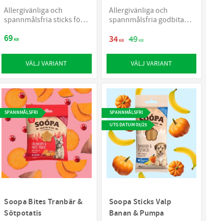
Allergivänliga och
Allergivänliga och
spannmålsfria sticks för
spannmålsfria godbitar
hundar
för hundar
69
34
49
KR
KR
KR
VÄLJ VARIANT
VÄLJ VARIANT
SPANNMÅLSFRI
SPANNMÅLSFRI
UTG DATUM 05/25
Soopa Bites Tranbär &
Soopa Sticks Valp
Sötpotatis
Banan & Pumpa