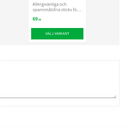
Allergivänliga och
spannmålsfria sticks för
hundar
69
KR
VÄLJ VARIANT