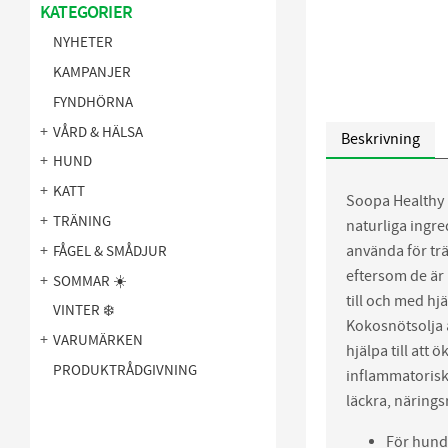
KATEGORIER
NYHETER
KAMPANJER
FYNDHÖRNA
VÅRD & HÄLSA
Beskrivning
HUND
KATT
Soopa Healthy B
TRÄNING
naturliga ingre
använda för tr
FÅGEL & SMÅDJUR
eftersom de är
SOMMAR ☀️
till och med hj
VINTER ❄️
Kokosnötsolja ä
VARUMÄRKEN
hjälpa till att
PRODUKTRÅDGIVNING
inflammatoriska
läckra, närings
För hund