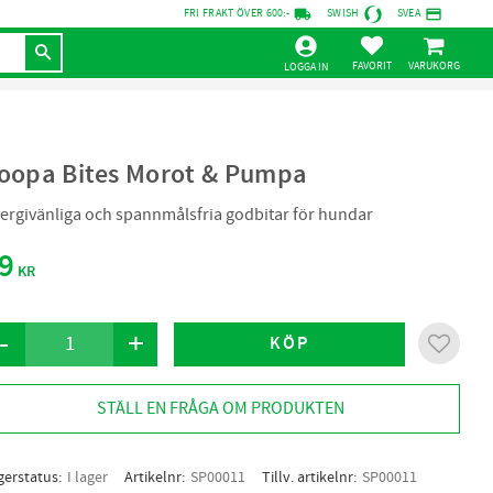
local_shipping
credit_card
FRI FRAKT ÖVER 600:-
SWISH
SVEA
KUNDVAGN
FAVORITER
LOGGA IN
oopa Bites Morot & Pumpa
lergivänliga och spannmålsfria godbitar för hundar
9
KR
-
+
KÖP
Lägg til
STÄLL EN FRÅGA OM PRODUKTEN
gerstatus
I lager
Artikelnr
SP00011
Tillv. artikelnr
SP00011