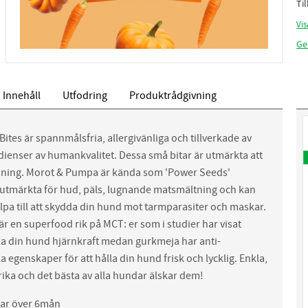
Ti
Vis
Ge
Innehåll
Utfodring
Produktrådgivning
ites är spannmålsfria, allergivänliga och tillverkade av
dienser av humankvalitet. Dessa små bitar är utmärkta att
äning. Morot & Pumpa är kända som 'Power Seeds'
 utmärkta för hud, päls, lugnande matsmältning och kan
älpa till att skydda din hund mot tarmparasiter och maskar.
r en superfood rik på MCT: er som i studier har visat
 öka din hund hjärnkraft medan gurkmeja har anti-
 egenskaper för att hålla din hund frisk och lycklig. Enkla,
rika och det bästa av alla hundar älskar dem!
ar över 6mån