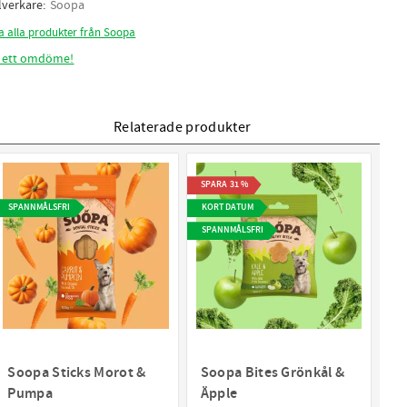
llverkare
Soopa
a alla produkter från Soopa
 ett omdöme!
Relaterade produkter
SPARA
31
%
SPANNMÅLSFRI
KORT DATUM
SPANNMÅLSFRI
Soopa Sticks Morot &
Soopa Bites Grönkål &
Pumpa
Äpple