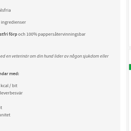
sfria
 ingredienser
tfri förp
och 100% pappersåtervinningsbar
ed en veterinär om din hund lider av någon sjukdom eller
ndar med:
kcal / bit
 leverbesvär
it
nitet