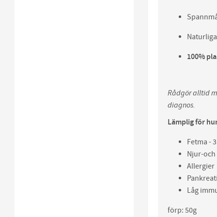
Spannmål
Naturliga
100% plas
Rådgör alltid m
diagnos.
Lämplig för hu
Fetma - 3 
Njur-och
Allergier
Pankreat
Låg immu
förp: 50g