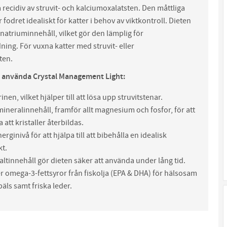
recidiv av struvit- och kalciumoxalatsten. Den måttliga
 fodret idealiskt för katter i behov av viktkontroll. Dieten
t natriuminnehåll, vilket gör den lämplig för
ing. För vuxna katter med struvit- eller
ten.
 använda Crystal Management Light:
nen, vilket hjälper till att lösa upp struvitstenar.
ineralinnehåll, framför allt magnesium och fosfor, för att
 att kristaller återbildas.
erginivå för att hjälpa till att bibehålla en idealisk
kt.
saltinnehåll gör dieten säker att använda under lång tid.
r omega-3-fettsyror från fiskolja (EPA & DHA) för hälsosam
äls samt friska leder.