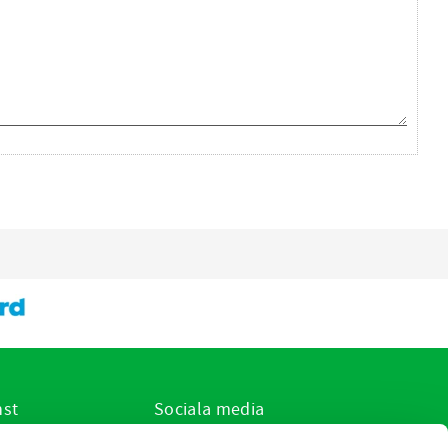
nst
Sociala media
ar jag?