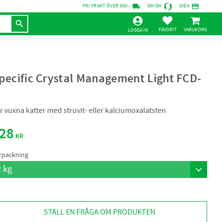
local_shipping
credit_card
FRI FRAKT ÖVER 600:-
SWISH
SVEA
KUNDVAGN
FAVORITER
LOGGA IN
pecific Crystal Management Light FCD-
r vuxna katter med struvit- eller kalciumoxalatsten
28
KR
rpackning
STÄLL EN FRÅGA OM PRODUKTEN