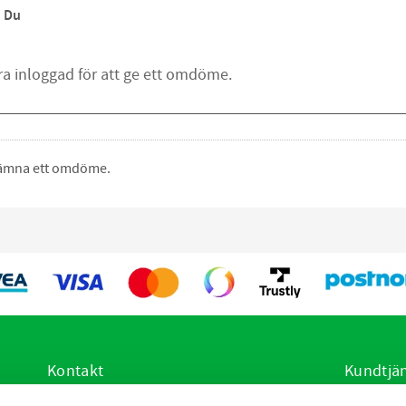
Du
 lämna ett omdöme.
Kontakt
Kundtjä
E-post:
info@vetsstore.se
Hur handl