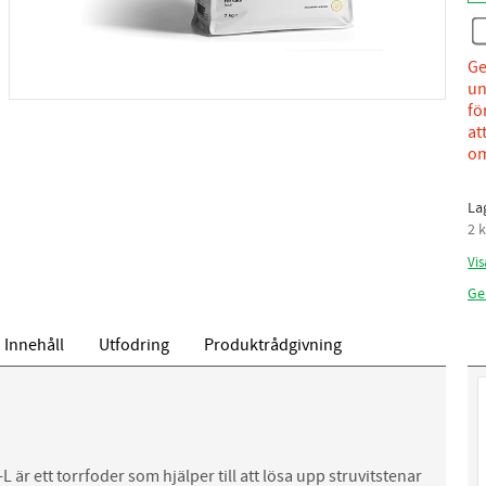
Ge
un
fö
at
om
La
2 
Vis
Ge
Innehåll
Utfodring
Produktrådgivning
 är ett torrfoder som hjälper till att lösa upp struvitstenar