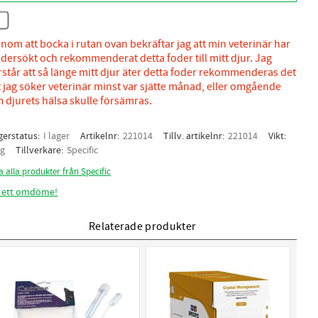
nom att bocka i rutan ovan bekräftar jag att min veterinär har
dersökt och rekommenderat detta foder till mitt djur. Jag
rstår att så länge mitt djur äter detta foder rekommenderas det
t jag söker veterinär minst var sjätte månad, eller omgående
 djurets hälsa skulle försämras.
gerstatus
I lager
Artikelnr
221014
Tillv. artikelnr
221014
Vikt
kg
Tillverkare
Specific
a alla produkter från Specific
 ett omdöme!
Relaterade produkter