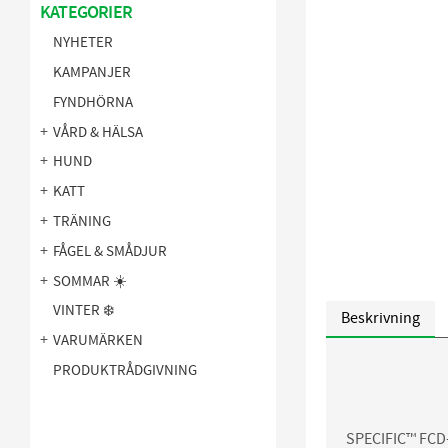
KATEGORIER
NYHETER
KAMPANJER
FYNDHÖRNA
VÅRD & HÄLSA
HUND
KATT
TRÄNING
FÅGEL & SMÅDJUR
SOMMAR ☀️
VINTER ❄️
Beskrivning
VARUMÄRKEN
PRODUKTRÅDGIVNING
SPECIFIC™ FCD-L