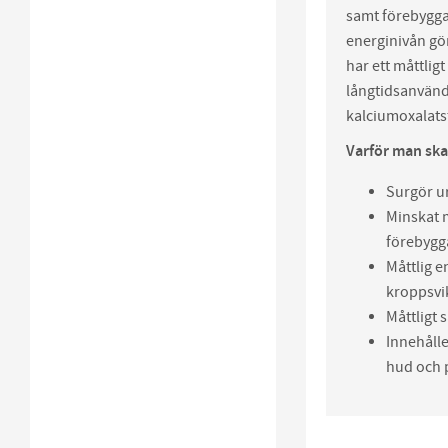
samt förebygga 
energinivån gör
har ett måttlig
långtidsanvändn
kalciumoxalats
Varför man ska
Surgör uri
Minskat m
förebygga
Måttlig en
kroppsvi
Måttligt 
Innehålle
hud och p