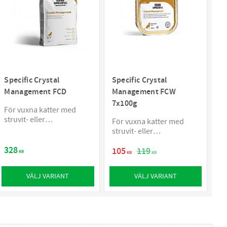
Specific Crystal
Specific Crystal
Management FCD
Management FCW
7x100g
För vuxna katter med
struvit- eller
För vuxna katter med
kalciumoxalatsten
struvit- eller
kalciumoxalatsten
328
105
119
KR
KR
KR
VÄLJ VARIANT
VÄLJ VARIANT