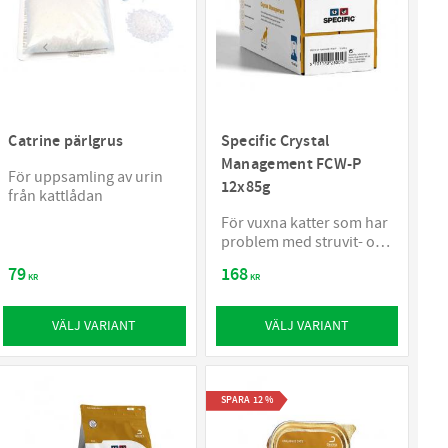
Catrine pärlgrus
Specific Crystal
Management FCW-P
För uppsamling av urin
12x85g
från kattlådan
För vuxna katter som har
problem med struvit- och
kalciumoxalatstenar
79
168
KR
KR
VÄLJ VARIANT
VÄLJ VARIANT
SPARA
12
%