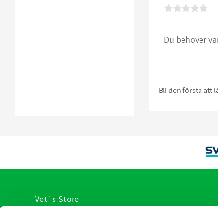
Bli den första att
Vet´s Store
VI hjälp er med veterinärens urval av produkter