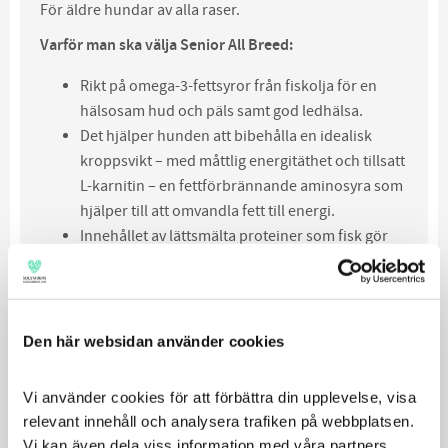
För äldre hundar av alla raser.
Varför man ska välja Senior All Breed:
Rikt på omega-3-fettsyror från fiskolja för en
hälsosam hud och päls samt god ledhälsa.
Det hjälper hunden att bibehålla en idealisk
kroppsvikt – med måttlig energitäthet och tillsatt
L-karnitin – en fettförbrännande aminosyra som
hjälper till att omvandla fett till energi.
Innehållet av lättsmälta proteiner som fisk gör
att äldre hundar kan smälta fodret även om de
har ett mindre effektivt matsmältningssystem.
Tillsatta MOS (mannanoligosackarider) stödjer
en hälsosam matsmältning.
Den här websidan använder cookies
Lägre protein-, fosfor och natriumnivåer
minskar belastningen på njurarna..
Vi använder cookies för att förbättra din upplevelse, visa 
Tillsatta betaglukaner från jäst stödjer
relevant innehåll och analysera trafiken på webbplatsen. 
immunsystemet.
Vi kan även dela viss information med våra partners 