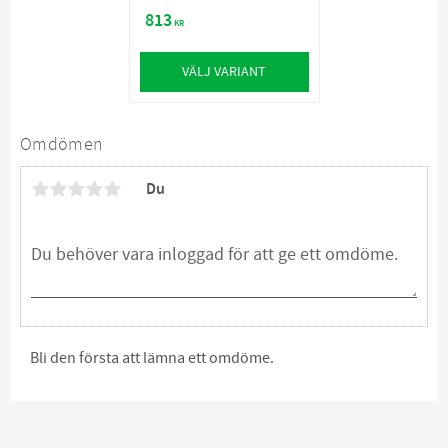
raser, över 25 kg
813
KR
VÄLJ VARIANT
Omdömen
Du
Bli den första att lämna ett omdöme.