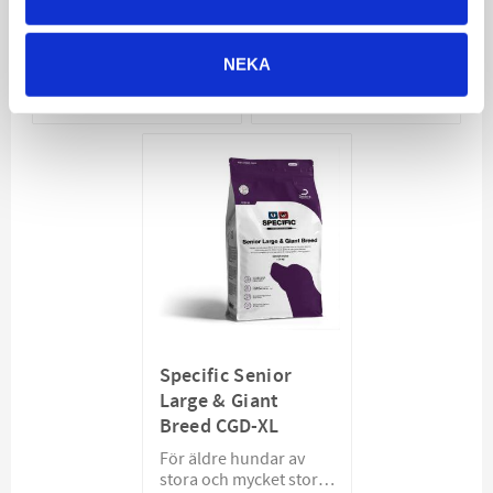
mellan 10-25 kg
474
474
KR
KR
NEKA
VÄLJ VARIANT
VÄLJ VARIANT
Specific Senior
Large & Giant
Breed CGD-XL
För äldre hundar av
stora och mycket stora