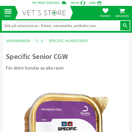
local_shipping
credit_card
FRI FRAKT ÖVER 600:-
SWISH
SVEA
KUNDVA
Meny
FAVORITER
VARUMÄRKEN
S - U
SPECIFIC HUNDFODER
Specific Senior CGW
För äldre hundar av alla raser