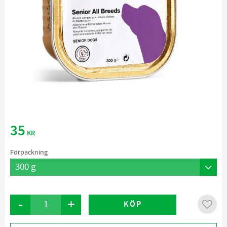
35
KR
Förpackning
-
+
KÖP
Lägg ti