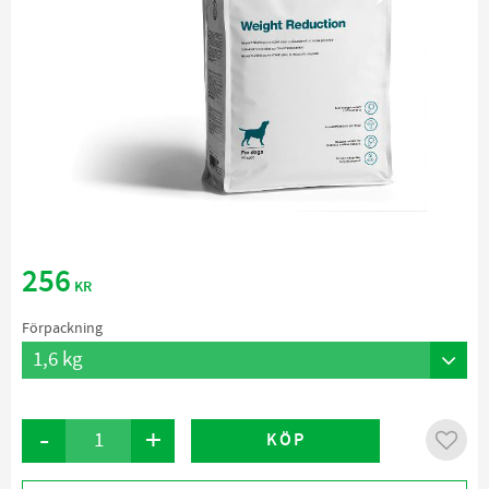
256
KR
Förpackning
-
+
KÖP
Lägg ti