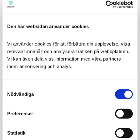
För vuxna hundar som behöver gå ner I vikt.
Varför man ska välja Weight Reduction:
Den här websidan använder cookies
Lågt innehåll av kalorier och fett men hög halt
fibrer och protein gör att du kan servera din
hund fulla portioner, så att den tappar vikt utan
Vi använder cookies för att förbättra din upplevelse, visa 
att känna sig hungrig.
relevant innehåll och analysera trafiken på webbplatsen. 
På grund av det höga proteininnehållet kommer
Vi kan även dela viss information med våra partners 
viktförlusten från fett snarare än muskelmassa,
inom annonsering och analys.
vilket hjälper till att bevara muskulaturen och
öka viktnedgången.
Consent
Tillsatt L-karnitin – en fettförbrännande
Nödvändiga
Selection
aminosyra.
Höga nivåer av omega-3 från fiskolja hjälper till
att upprätthålla en frisk hud och päls samt
Preferenser
hälsosamma leder.
Statistik