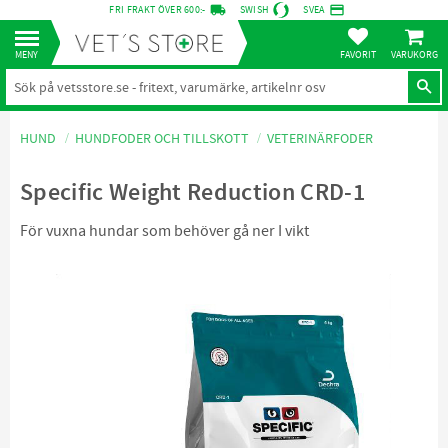
local_shipping
credit_card
FRI FRAKT ÖVER 600:-
SWISH
SVEA
KUNDVA
Meny
FAVORITER
HUND
HUNDFODER OCH TILLSKOTT
VETERINÄRFODER
Specific Weight Reduction CRD-1
För vuxna hundar som behöver gå ner I vikt