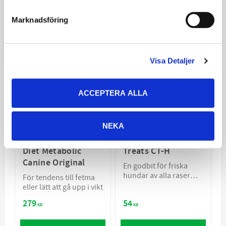
Relaterade produkter
Marknadsföring
Visa Detaljer
ACCEPTERA ALLA
NEKA
Hill´s Prescription
Specific Healthy
Diet Metabolic
Treats CT-H
Canine Original
En godbit för friska
hundar av alla raser
För tendens till fetma
och åldrar
eller lätt att gå upp i vikt
279
54
KR
KR